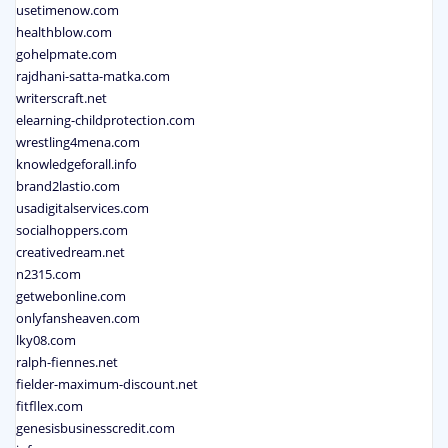
usetimenow.com
healthblow.com
gohelpmate.com
rajdhani-satta-matka.com
writerscraft.net
elearning-childprotection.com
wrestling4mena.com
knowledgeforall.info
brand2lastio.com
usadigitalservices.com
socialhoppers.com
creativedream.net
n2315.com
getwebonline.com
onlyfansheaven.com
lky08.com
ralph-fiennes.net
fielder-maximum-discount.net
fitfllex.com
genesisbusinesscredit.com