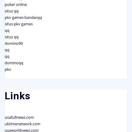
poker online
situs qq
pkv games bandarqq
situs pkv games
qq
situs qq
domino99
qq
qq
dominoqq
pkv
Links
usafullnewz.com
uktimenetwork.com
usaworldnewz.com