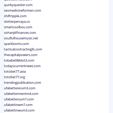
quirkyquester.com
sexmedicineformen.com
shiftripple.com
slotterpercaya.co
smartcoolbox.com
sohanjitfinances.com
soulfulhousemusic.net
sparklooms.com
tacticalcontractingllc.com
thecapitalpowers.com
tobabet88slot3.com
todayscurrentnews.com
totobet77.asia
totobet77.org
trendingpublication.com
ufabettererum3.com
ufabettermentm4.com
ufabettersum7.com
ufabettinwm7.com
ufabettinwum3.com