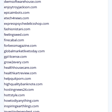
dwmsoftwarehouse.com
enjoytroyjackson.com
epicaimbots.com
etech4news.com
expresspsychedelicsshop.com
fashionistani.com
feelingswed.com
firecabal.com
forbessmagazine.com
globalmarketlivetoday.com
gpl-license.com
grow2every.com
healthhousecare.com
healthkartreview.com
helpquitporn.com
highqualitybanknote.com
hostingnews24.com
hottstyle.com
howtodiyanything.com
inspiringearthlings.com
investindependent.com