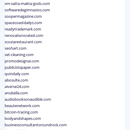
sm-satta-makta-gods.com
softwaredegimnasios.com
soopermagazine.com
spacecoastdailys.com
readytrademark.com
renovationsrated.com
scoziarestaurant.com
seohart.com
set-cleaning.com
promodesignai.com
publicistspaper.com
quindaily.com
abosulte.com
aiverse24.com
anubella.com
audiobooksonaudible.com
beautenetwork.com
bitcoin-tracing.com
bodyandshapes.com
businessconsultantsroundrock.com