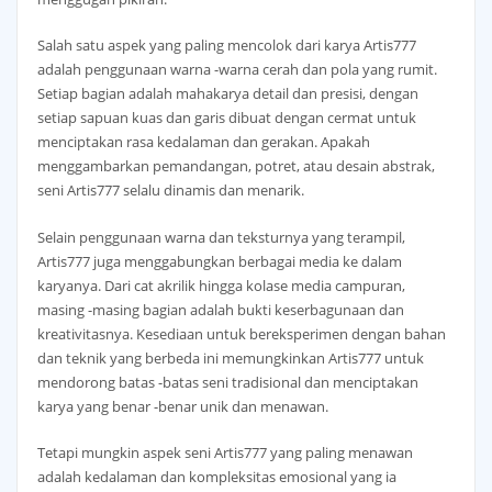
Salah satu aspek yang paling mencolok dari karya Artis777
adalah penggunaan warna -warna cerah dan pola yang rumit.
Setiap bagian adalah mahakarya detail dan presisi, dengan
setiap sapuan kuas dan garis dibuat dengan cermat untuk
menciptakan rasa kedalaman dan gerakan. Apakah
menggambarkan pemandangan, potret, atau desain abstrak,
seni Artis777 selalu dinamis dan menarik.
Selain penggunaan warna dan teksturnya yang terampil,
Artis777 juga menggabungkan berbagai media ke dalam
karyanya. Dari cat akrilik hingga kolase media campuran,
masing -masing bagian adalah bukti keserbagunaan dan
kreativitasnya. Kesediaan untuk bereksperimen dengan bahan
dan teknik yang berbeda ini memungkinkan Artis777 untuk
mendorong batas -batas seni tradisional dan menciptakan
karya yang benar -benar unik dan menawan.
Tetapi mungkin aspek seni Artis777 yang paling menawan
adalah kedalaman dan kompleksitas emosional yang ia