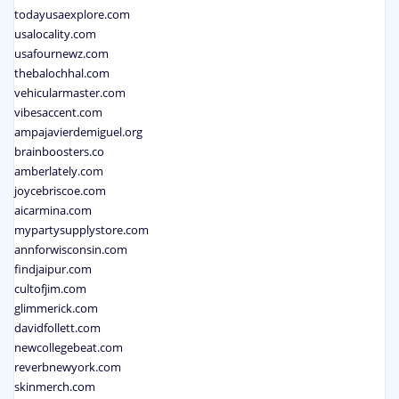
todayusaexplore.com
usalocality.com
usafournewz.com
thebalochhal.com
vehicularmaster.com
vibesaccent.com
ampajavierdemiguel.org
brainboosters.co
amberlately.com
joycebriscoe.com
aicarmina.com
mypartysupplystore.com
annforwisconsin.com
findjaipur.com
cultofjim.com
glimmerick.com
davidfollett.com
newcollegebeat.com
reverbnewyork.com
skinmerch.com