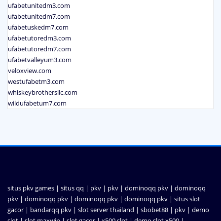
ufabetunitedm3.com
ufabetunitedm7.com
ufabetuskedm7.com
ufabetutoredm3.com
ufabetutoredm7.com
ufabetvalleyum3.com
veloxview.com
westufabetm3.com
whiskeybrothersllc.com
wildufabetum7.com
situs pkv games
|
situs qq
|
pkv
|
pkv
|
dominoqq pkv
|
dominoqq
pkv
|
dominoqq pkv
|
dominoqq pkv
|
dominoqq pkv
|
situs slot
gacor
|
bandarqq pkv
|
slot server thailand
|
sbobet88
|
pkv
|
demo
slot
|
slot maxwin
|
slot gacor
|
x500 slot
|
demo slot x500
|