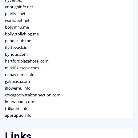
hyves.biz
enoughinfo.net
pinhive.net
warnabet.net
bollym4u.me
bolly2tollyblog.me
pandaclub.me
flyttevask.io
byhous.com
hartfordplazahotel.com
m-918kissapk.com
nabavkame.info
gakbiasa.com
iflowerhu.info
chicagocrystalconnection.com
imanabadii.com
trilipohu.info
appruptio.info
Links