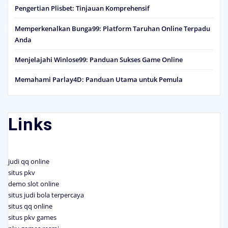
Pengertian Plisbet: Tinjauan Komprehensif
Memperkenalkan Bunga99: Platform Taruhan Online Terpadu
Anda
Menjelajahi Winlose99: Panduan Sukses Game Online
Memahami Parlay4D: Panduan Utama untuk Pemula
Links
judi qq online
situs pkv
demo slot online
situs judi bola terpercaya
situs qq online
situs pkv games