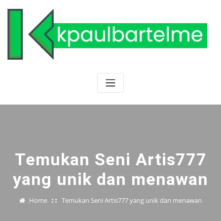
Skip
to
content
Temukan Seni Artis777
yang unik dan menawan
Home
Temukan Seni Artis777 yang unik dan menawan