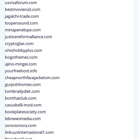
usvisaforum.com
bestmovierulz.com
jagalchi-trade.com
loopersound.com
minapenelope.com
justicereformalliance.com
cryptoglax.com
ohiohobbyplus.com
bogothemes.com
ajino-mingei.com
yourfreehost.info
cheapnorthfacejacketsm.com
gurjoshhomes.com
tombradydiet.com
bonthaiclub.com
casusbelli-mod.com
bookplatesociety.com
lebnewsmedia.com
sonosonora.com
linkuusinternasional1.com
friendsroll.com