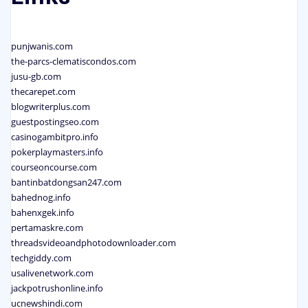
punjwanis.com
the-parcs-clematiscondos.com
jusu-gb.com
thecarepet.com
blogwriterplus.com
guestpostingseo.com
casinogambitpro.info
pokerplaymasters.info
courseoncourse.com
bantinbatdongsan247.com
bahednog.info
bahenxgek.info
pertamaskre.com
threadsvideoandphotodownloader.com
techgiddy.com
usalivenetwork.com
jackpotrushonline.info
ucnewshindi.com