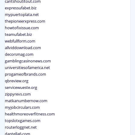
cantshoutitout.com
expressufabet.biz
mypuertoplata.net
thepioneerxpress.com
howtofixissue.com
teamufabet.biz
webfullform.com
allviddownload.com
decorsmag.com
gamblingcasinonews.com
universitiesofamerica.net
progameofbrands.com
qbreview.org
servicewueste.org
zippyrevs.com
matkanumbernow.com
myjobcirculars.com
healthmoreoverfitness.com
topslotxgames.com
routerloggnet.net
dantella6.com