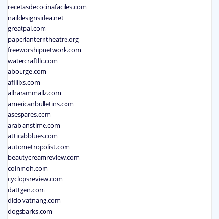
recetasdecocinafaciles.com
naildesignsidea.net
greatpai.com
paperlanterntheatre.org
freeworshipnetwork.com
watercraftllc.com
abourge.com
afiliixs.com
alharammallz.com
americanbulletins.com
asespares.com
arabianstime.com
atticabblues.com
autometropolist.com
beautycreamreview.com
coinmoh.com
cyclopsreview.com
dattgen.com
didoivatnang.com
dogsbarks.com