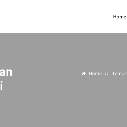
Home
an
Home
Temuka
i