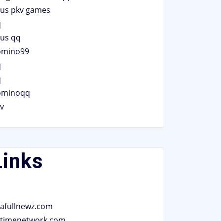
tus pkv games
q
tus qq
omino99
q
q
ominoqq
v
Links
afullnewz.com
timenetwork.com