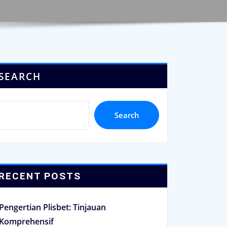
SEARCH
Search
RECENT POSTS
Pengertian Plisbet: Tinjauan
Komprehensif