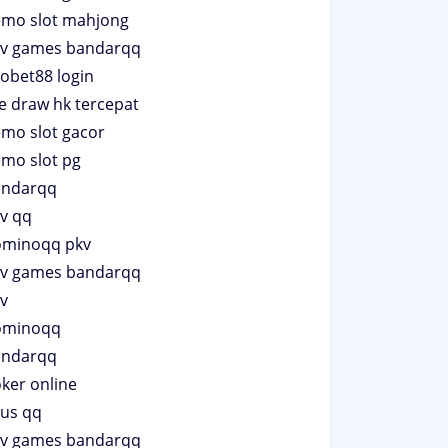
mo slot mahjong
v games bandarqq
obet88 login
ve draw hk tercepat
mo slot gacor
mo slot pg
andarqq
v qq
ominoqq pkv
v games bandarqq
v
ominoqq
andarqq
ker online
tus qq
v games bandarqq