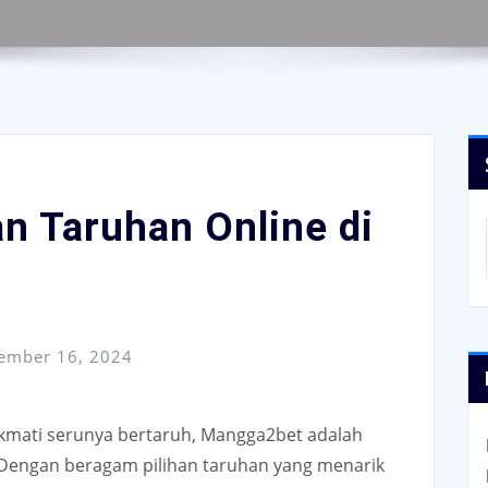
 Taruhan Online di
ember 16, 2024
kmati serunya bertaruh, Mangga2bet adalah
 Dengan beragam pilihan taruhan yang menarik