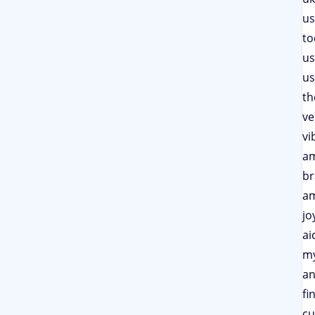
u
to
us
us
th
ve
vi
am
br
am
jo
ai
my
an
fi
cu