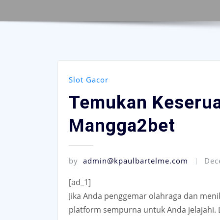
Slot Gacor
Temukan Keseruan
Mangga2bet
by
admin@kpaulbartelme.com
Dec
[ad_1]
Jika Anda penggemar olahraga dan meni
platform sempurna untuk Anda jelajahi.