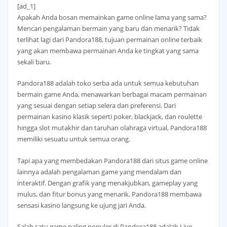
[ad_1]
Apakah Anda bosan memainkan game online lama yang sama?
Mencari pengalaman bermain yang baru dan menarik? Tidak
terlihat lagi dari Pandora188, tujuan permainan online terbaik
yang akan membawa permainan Anda ke tingkat yang sama
sekali baru.
Pandora188 adalah toko serba ada untuk semua kebutuhan
bermain game Anda, menawarkan berbagai macam permainan
yang sesuai dengan setiap selera dan preferensi. Dari
permainan kasino klasik seperti poker, blackjack, dan roulette
hingga slot mutakhir dan taruhan olahraga virtual, Pandora188
memiliki sesuatu untuk semua orang.
Tapi apa yang membedakan Pandora188 dari situs game online
lainnya adalah pengalaman game yang mendalam dan
interaktif. Dengan grafik yang menakjubkan, gameplay yang
mulus, dan fitur bonus yang menarik, Pandora188 membawa
sensasi kasino langsung ke ujung jari Anda.
Salah satu game paling populer di Pandora188 adalah Live