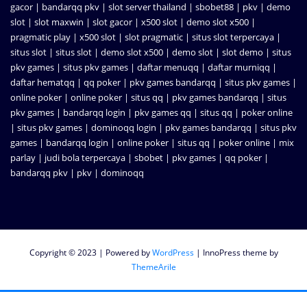
gacor
|
bandarqq pkv
|
slot server thailand
|
sbobet88
|
pkv
|
demo
slot
|
slot maxwin
|
slot gacor
|
x500 slot
|
demo slot x500
|
pragmatic play
|
x500 slot
|
slot pragmatic
|
situs slot terpercaya
|
situs slot
|
situs slot
|
demo slot x500
|
demo slot
|
slot demo
|
situs
pkv games
|
situs pkv games
|
daftar menuqq
|
daftar murniqq
|
daftar hematqq
|
qq poker
|
pkv games bandarqq
|
situs pkv games
|
online poker
|
online poker
|
situs qq
|
pkv games bandarqq
|
situs
pkv games
|
bandarqq login
|
pkv games qq
|
situs qq
|
poker online
|
situs pkv games
|
dominoqq login
|
pkv games bandarqq
|
situs pkv
games
|
bandarqq login
|
online poker
|
situs qq
|
poker online
|
mix
parlay
|
judi bola terpercaya
|
sbobet
|
pkv games
|
qq poker
|
bandarqq pkv
|
pkv
|
dominoqq
Copyright © 2023 | Powered by
WordPress
|
InnoPress theme by
ThemeArile