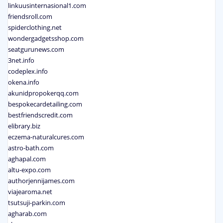
linkuusinternasional1.com
friendsroll.com
spiderclothing.net
wondergadgetsshop.com
seatgurunews.com
3net.info
codeplex.info
okena.info
akunidpropokerqq.com
bespokecardetailing.com
bestfriendscredit.com
elibrary.biz
eczema-naturalcures.com
astro-bath.com
aghapal.com
altu-expo.com
authorjennijames.com
viajearoma.net
tsutsuji-parkin.com
agharab.com