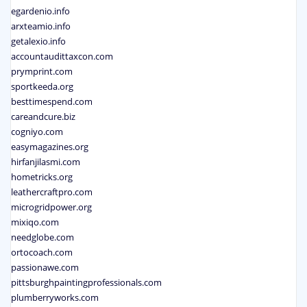
egardenio.info
arxteamio.info
getalexio.info
accountaudittaxcon.com
prymprint.com
sportkeeda.org
besttimespend.com
careandcure.biz
cogniyo.com
easymagazines.org
hirfanjilasmi.com
hometricks.org
leathercraftpro.com
microgridpower.org
mixiqo.com
needglobe.com
ortocoach.com
passionawe.com
pittsburghpaintingprofessionals.com
plumberryworks.com