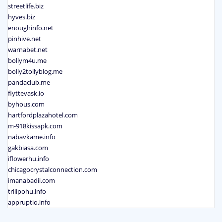
streetlife.biz
hyves.biz
enoughinfo.net
pinhive.net
warnabet.net
bollym4u.me
bolly2tollyblog.me
pandaclub.me
flyttevask.io
byhous.com
hartfordplazahotel.com
m-918kissapk.com
nabavkame.info
gakbiasa.com
iflowerhu.info
chicagocrystalconnection.com
imanabadii.com
trilipohu.info
appruptio.info