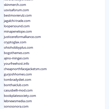
skinmerch.com
usvisaforum.com
bestmovierulz.com
jagalchi-trade.com
loopersound.com
minapenelope.com
justicereformalliance.com
cryptoglax.com
ohiohobbyplus.com
bogothemes.com
ajino-mingei.com
yourfreehost.info
cheapnorthfacejacketsm.com
gurjoshhomes.com
tombradydiet.com
bonthaiclub.com
casusbelli-mod.com
bookplatesociety.com
lebnewsmedia.com
sonosonora.com