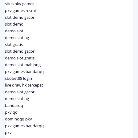
situs pkv games
pkv games resmi
slot demo gacor
slot demo
demo slot
demo slot pg
slot gratis
slot demo gacor
demo slot gratis
demo slot mahjong
pkv games bandarqq
sbobet88 login
live draw hk tercepat
demo slot gacor
demo slot pg
bandarqq
pkv qq
dominoqq pkv
pkv games bandarqq
pkv