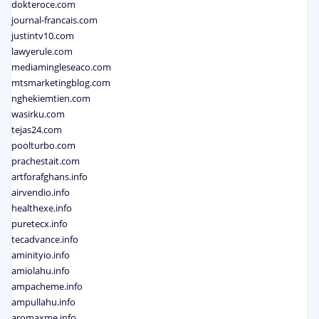
dokteroce.com
journal-francais.com
justintv10.com
lawyerule.com
mediamingleseaco.com
mtsmarketingblog.com
nghekiemtien.com
wasirku.com
tejas24.com
poolturbo.com
prachestait.com
artforafghans.info
airvendio.info
healthexe.info
puretecx.info
tecadvance.info
aminityio.info
amiolahu.info
ampacheme.info
ampullahu.info
aromaxme.info