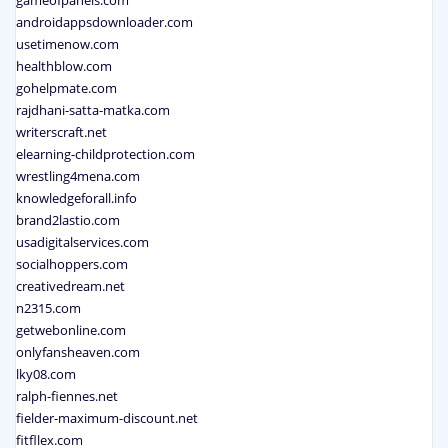
androidappsdownloader.com
usetimenow.com
healthblow.com
gohelpmate.com
rajdhani-satta-matka.com
writerscraft.net
elearning-childprotection.com
wrestling4mena.com
knowledgeforall.info
brand2lastio.com
usadigitalservices.com
socialhoppers.com
creativedream.net
n2315.com
getwebonline.com
onlyfansheaven.com
lky08.com
ralph-fiennes.net
fielder-maximum-discount.net
fitfllex.com