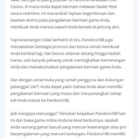
Casino, di mana Anda dapat bermain melawan Dealer Real
secara real-time. Ini menambah lapisan kegembiraan dan
keaslian ekstra pada pengalaman bermain game Anda,
membuat Anda merasa seperti Anda berada di jantung aksi.
Tapi kesenangan tidak berhenti di situ. Pandora188 juga
menawarkan berbagai promosi dan bonus untuk membuat
Anda kembali lagi. Dari bonus selamat datang hingga hadiah
harian, ada banyak peluang untuk meningkatkan kemenangan
Anda dan memaksimalkan pengalaman bermain game Anda.
Dan dengan antarmuka yang ramah pengguna dan dukungan
pelanggan 24/7, Anda dapat yakin bahwa Anda akan memiliki
pengalaman bermain yang mulus dan menyenangkan setiap
kali Anda masuk ke Pandora188.
Jadi mengapa menunggu? Temukan keajaiban Pandora188 hari
ini dan bawa game online Anda ke level berikutnya. Apakah
Anda seorang gamer kasual yang mencari kesenangan atau pro
berpengalaman yang mencari tantangan, Pandora188 memiliki