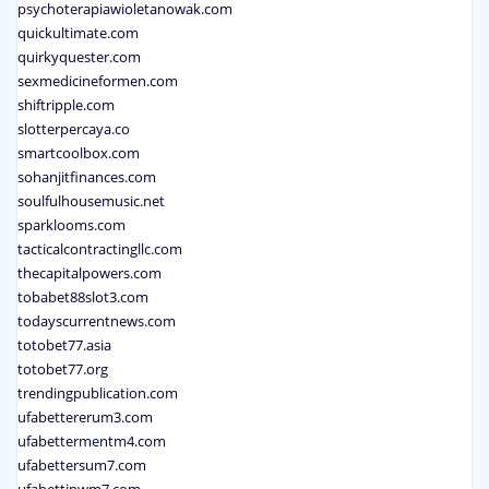
psychoterapiawioletanowak.com
quickultimate.com
quirkyquester.com
sexmedicineformen.com
shiftripple.com
slotterpercaya.co
smartcoolbox.com
sohanjitfinances.com
soulfulhousemusic.net
sparklooms.com
tacticalcontractingllc.com
thecapitalpowers.com
tobabet88slot3.com
todayscurrentnews.com
totobet77.asia
totobet77.org
trendingpublication.com
ufabettererum3.com
ufabettermentm4.com
ufabettersum7.com