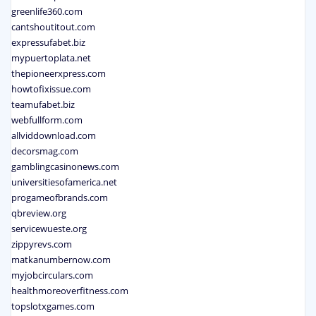
greenlife360.com
cantshoutitout.com
expressufabet.biz
mypuertoplata.net
thepioneerxpress.com
howtofixissue.com
teamufabet.biz
webfullform.com
allviddownload.com
decorsmag.com
gamblingcasinonews.com
universitiesofamerica.net
progameofbrands.com
qbreview.org
servicewueste.org
zippyrevs.com
matkanumbernow.com
myjobcirculars.com
healthmoreoverfitness.com
topslotxgames.com