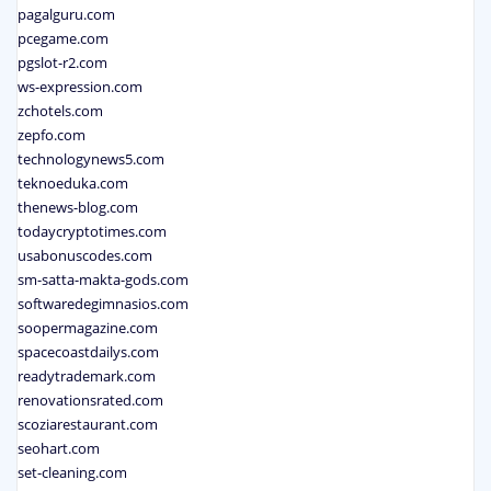
pagalguru.com
pcegame.com
pgslot-r2.com
ws-expression.com
zchotels.com
zepfo.com
technologynews5.com
teknoeduka.com
thenews-blog.com
todaycryptotimes.com
usabonuscodes.com
sm-satta-makta-gods.com
softwaredegimnasios.com
soopermagazine.com
spacecoastdailys.com
readytrademark.com
renovationsrated.com
scoziarestaurant.com
seohart.com
set-cleaning.com