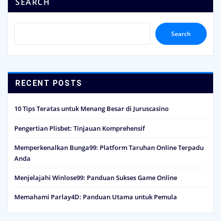
SEARCH
Search
RECENT POSTS
10 Tips Teratas untuk Menang Besar di Juruscasino
Pengertian Plisbet: Tinjauan Komprehensif
Memperkenalkan Bunga99: Platform Taruhan Online Terpadu
Anda
Menjelajahi Winlose99: Panduan Sukses Game Online
Memahami Parlay4D: Panduan Utama untuk Pemula