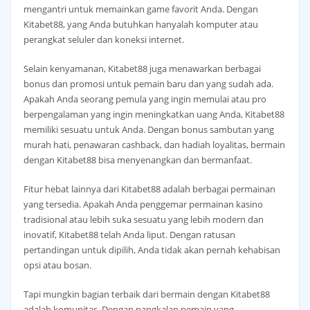
mengantri untuk memainkan game favorit Anda. Dengan
Kitabet88, yang Anda butuhkan hanyalah komputer atau
perangkat seluler dan koneksi internet.
Selain kenyamanan, Kitabet88 juga menawarkan berbagai
bonus dan promosi untuk pemain baru dan yang sudah ada.
Apakah Anda seorang pemula yang ingin memulai atau pro
berpengalaman yang ingin meningkatkan uang Anda, Kitabet88
memiliki sesuatu untuk Anda. Dengan bonus sambutan yang
murah hati, penawaran cashback, dan hadiah loyalitas, bermain
dengan Kitabet88 bisa menyenangkan dan bermanfaat.
Fitur hebat lainnya dari Kitabet88 adalah berbagai permainan
yang tersedia. Apakah Anda penggemar permainan kasino
tradisional atau lebih suka sesuatu yang lebih modern dan
inovatif, Kitabet88 telah Anda liput. Dengan ratusan
pertandingan untuk dipilih, Anda tidak akan pernah kehabisan
opsi atau bosan.
Tapi mungkin bagian terbaik dari bermain dengan Kitabet88
adalah komunitas. Dengan pangkalan pemain yang