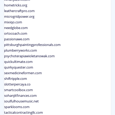
hometricks.org
leathercraftpro.com
microgridpower.org
mixiqo.com
needglobe.com
ortocoach.com
passionawe.com
pittsburghpaintingprofessionals.com
plumberryworks.com
psychoterapiawioletanowak.com
quickultimate.com
quirkyquester.com
sexmedicineformen.com
shiftripple.com
slotterpercaya.co
smartcoolbox.com
sohanjitfinances.com
soulfulhousemusic.net
sparklooms.com
tacticalcontractingllc.com