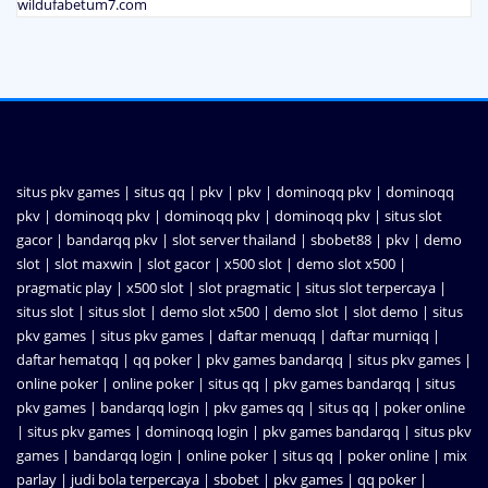
wildufabetum7.com
situs pkv games
|
situs qq
|
pkv
|
pkv
|
dominoqq pkv
|
dominoqq
pkv
|
dominoqq pkv
|
dominoqq pkv
|
dominoqq pkv
|
situs slot
gacor
|
bandarqq pkv
|
slot server thailand
|
sbobet88
|
pkv
|
demo
slot
|
slot maxwin
|
slot gacor
|
x500 slot
|
demo slot x500
|
pragmatic play
|
x500 slot
|
slot pragmatic
|
situs slot terpercaya
|
situs slot
|
situs slot
|
demo slot x500
|
demo slot
|
slot demo
|
situs
pkv games
|
situs pkv games
|
daftar menuqq
|
daftar murniqq
|
daftar hematqq
|
qq poker
|
pkv games bandarqq
|
situs pkv games
|
online poker
|
online poker
|
situs qq
|
pkv games bandarqq
|
situs
pkv games
|
bandarqq login
|
pkv games qq
|
situs qq
|
poker online
|
situs pkv games
|
dominoqq login
|
pkv games bandarqq
|
situs pkv
games
|
bandarqq login
|
online poker
|
situs qq
|
poker online
|
mix
parlay
|
judi bola terpercaya
|
sbobet
|
pkv games
|
qq poker
|