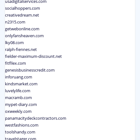
usadigitalservices.com
socialhoppers.com
creativedream.net
n2315.com
getwebonline.com
onlyfansheaven.com
lky08.com
ralph-fiennes.net
fielder-maximum-discount.net
fitfllex.com
genesisbusinesscredit.com
inforuang.com
kindsmarket.com
luvelylife.com
macramb.com
mypet-diary.com
oxweekly.com
panamacitydeckcontractors.com
westfashions.com
toolshandy.com
travelstager.com