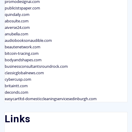
promodesignai.com
publicistspaper.com
quindaily.com
abosulte.com
aiverse24.com
anubella.com
audiobooksonaudible.com
beautenetwork.com
bitcoin-tracing.com
bodyandshapes.com
businessconsultantsroundrock.com
classicglobalnews.com
cybercusp.com
britaintt.com
deconds.com
easycartltd-domesticcleaningservicesedinburgh.com
Links