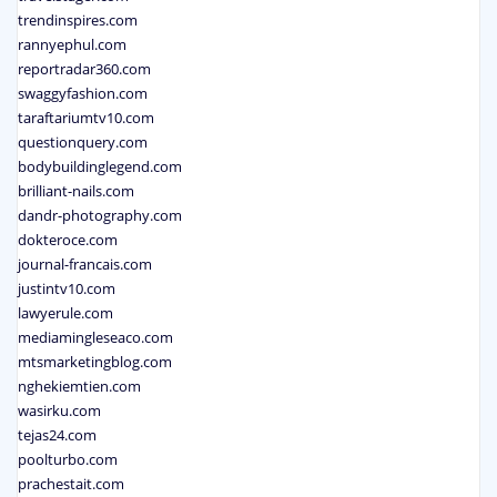
trendinspires.com
rannyephul.com
reportradar360.com
swaggyfashion.com
taraftariumtv10.com
questionquery.com
bodybuildinglegend.com
brilliant-nails.com
dandr-photography.com
dokteroce.com
journal-francais.com
justintv10.com
lawyerule.com
mediamingleseaco.com
mtsmarketingblog.com
nghekiemtien.com
wasirku.com
tejas24.com
poolturbo.com
prachestait.com