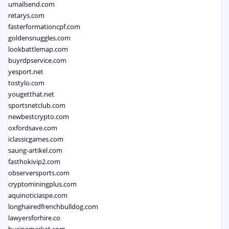
umailsend.com
retarys.com
fasterformationcpf.com
goldensnuggles.com
lookbattlemap.com
buyrdpservice.com
yesport.net
tostylo.com
yougetthat.net
sportsnetclub.com
newbestcrypto.com
oxfordsave.com
iclassicgames.com
saung-artikel.com
fasthokivip2.com
observersports.com
cryptominingplus.com
aquinoticiaspe.com
longhairedfrenchbulldog.com
lawyersforhire.co