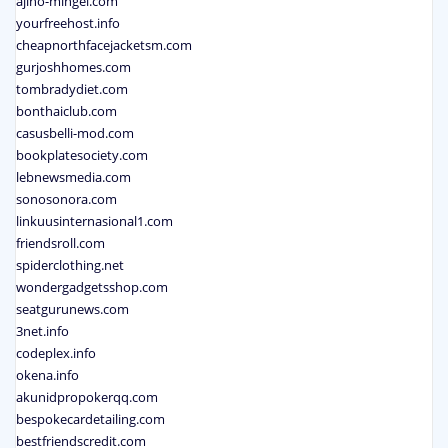
ajino-mingei.com
yourfreehost.info
cheapnorthfacejacketsm.com
gurjoshhomes.com
tombradydiet.com
bonthaiclub.com
casusbelli-mod.com
bookplatesociety.com
lebnewsmedia.com
sonosonora.com
linkuusinternasional1.com
friendsroll.com
spiderclothing.net
wondergadgetsshop.com
seatgurunews.com
3net.info
codeplex.info
okena.info
akunidpropokerqq.com
bespokecardetailing.com
bestfriendscredit.com