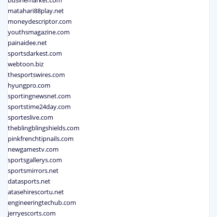
businemarket.com
matahari88play.net
moneydescriptor.com
youthsmagazine.com
painaidee.net
sportsdarkest.com
webtoon.biz
thesportswires.com
hyungpro.com
sportingnewsnet.com
sportstime24day.com
sporteslive.com
theblingblingshields.com
pinkfrenchtipnails.com
newgamestv.com
sportsgallerys.com
sportsmirrors.net
datasports.net
atasehirescortu.net
engineeringtechub.com
jerryescorts.com