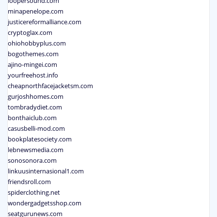
loopersound.com
minapenelope.com
justicereformalliance.com
cryptoglax.com
ohiohobbyplus.com
bogothemes.com
ajino-mingei.com
yourfreehost.info
cheapnorthfacejacketsm.com
gurjoshhomes.com
tombradydiet.com
bonthaiclub.com
casusbelli-mod.com
bookplatesociety.com
lebnewsmedia.com
sonosonora.com
linkuusinternasional1.com
friendsroll.com
spiderclothing.net
wondergadgetsshop.com
seatgurunews.com