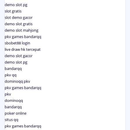
demo slot pg
slot gratis
slot demo gacor
demo slot gratis
demo slot mahjong
pkv games bandarqq
sbobet88 login
live draw hk tercepat
demo slot gacor
demo slot pg
bandarqq
pkv qq
dominoqq pkv
pkv games bandarqq
pkv
dominoqq
bandarqq
poker online
situs qq
pkv games bandarqq