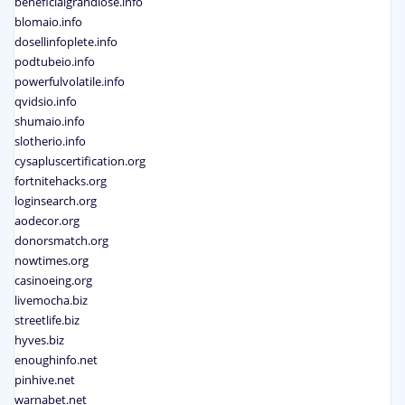
beneficialgrandiose.info
blomaio.info
dosellinfoplete.info
podtubeio.info
powerfulvolatile.info
qvidsio.info
shumaio.info
slotherio.info
cysapluscertification.org
fortnitehacks.org
loginsearch.org
aodecor.org
donorsmatch.org
nowtimes.org
casinoeing.org
livemocha.biz
streetlife.biz
hyves.biz
enoughinfo.net
pinhive.net
warnabet.net