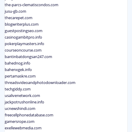
the-parcs-clematiscondos.com
jusu-gb.com
thecarepet.com
blogwriterplus.com
guestpostingseo.com
casinogambitpro.info
pokerplaymasters.info
courseoncourse.com
bantinbatdongsan247.com
bahednog.info
bahenxgek.info
pertamaskre.com
threadsvideoandphotodownloader.com
techgiddy.com
usalivenetwork.com
jackpotrushonline.info
ucnewshindi.com
freecellphonedatabase.com
gamersrope.com
exellewebmedia.com