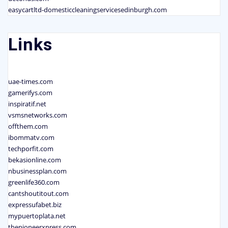
easycartltd-domesticcleaningservicesedinburgh.com
Links
uae-times.com
gamerifys.com
inspiratif.net
vsmsnetworks.com
offthem.com
ibommatv.com
techporfit.com
bekasionline.com
nbusinessplan.com
greenlife360.com
cantshoutitout.com
expressufabet.biz
mypuertoplata.net
thepioneerxpress.com