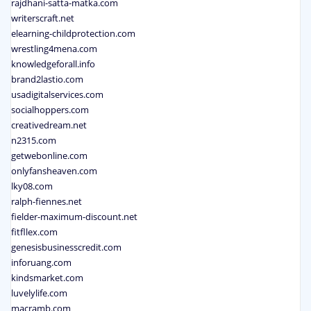
rajdhani-satta-matka.com
writerscraft.net
elearning-childprotection.com
wrestling4mena.com
knowledgeforall.info
brand2lastio.com
usadigitalservices.com
socialhoppers.com
creativedream.net
n2315.com
getwebonline.com
onlyfansheaven.com
lky08.com
ralph-fiennes.net
fielder-maximum-discount.net
fitfllex.com
genesisbusinesscredit.com
inforuang.com
kindsmarket.com
luvelylife.com
macramb.com