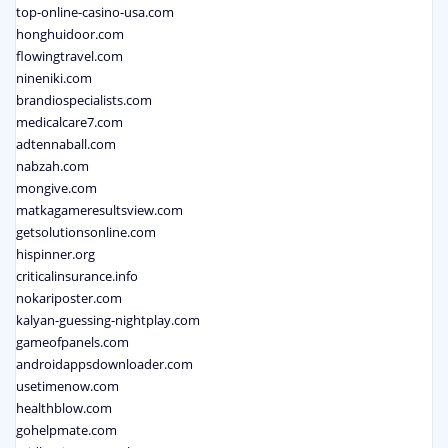
top-online-casino-usa.com
honghuidoor.com
flowingtravel.com
nineniki.com
brandiospecialists.com
medicalcare7.com
adtennaball.com
nabzah.com
mongive.com
matkagameresultsview.com
getsolutionsonline.com
hispinner.org
criticalinsurance.info
nokariposter.com
kalyan-guessing-nightplay.com
gameofpanels.com
androidappsdownloader.com
usetimenow.com
healthblow.com
gohelpmate.com