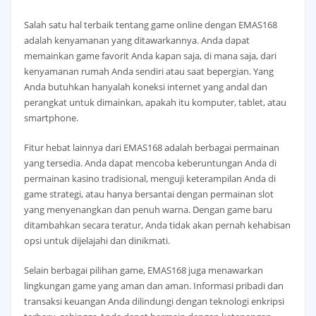
Salah satu hal terbaik tentang game online dengan EMAS168
adalah kenyamanan yang ditawarkannya. Anda dapat
memainkan game favorit Anda kapan saja, di mana saja, dari
kenyamanan rumah Anda sendiri atau saat bepergian. Yang
Anda butuhkan hanyalah koneksi internet yang andal dan
perangkat untuk dimainkan, apakah itu komputer, tablet, atau
smartphone.
Fitur hebat lainnya dari EMAS168 adalah berbagai permainan
yang tersedia. Anda dapat mencoba keberuntungan Anda di
permainan kasino tradisional, menguji keterampilan Anda di
game strategi, atau hanya bersantai dengan permainan slot
yang menyenangkan dan penuh warna. Dengan game baru
ditambahkan secara teratur, Anda tidak akan pernah kehabisan
opsi untuk dijelajahi dan dinikmati.
Selain berbagai pilihan game, EMAS168 juga menawarkan
lingkungan game yang aman dan aman. Informasi pribadi dan
transaksi keuangan Anda dilindungi dengan teknologi enkripsi