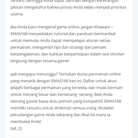
terbaru, sehingga Anda dapat bermain dengan ketenangan
pikiran mengetahui bahwa privasi Anda selalu menjadi prioritas
utama.
Jika Anda baru mengenal game online, jangan khawatir –
EMAS168 menyediakan tutorial dan panduan bermanfaat
untuk memulai. Anda dapat mempelajari aturan setiap
permainan, mengambil tips dan strategi dari pemain
berpengalaman, dan bahkan berpartisipasi dalam sesi obrolan
langsung dengan sesama gamer.
Jadi mengapa menunggu? Temukan dunia permainan online
yang menarik dengan EMAS168 hari ini. Daftar untuk akun,
jelajahi berbagai permainan yang tersedia, dan mulai bermain
untuk menang besar dan bersenang -senang. Baik Anda
seorang gamer biasa atau pemain yang kompetitif, EMAS168
memiliki sesuatu untuk dinikmati semua orang. Mulailah
petualangan game Anda sekarang dan lihat ke mana ia
membawa Anda!
[ad_2]