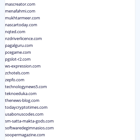
mascreator.com
menafahmi.com
mukhtarmeer.com
nascartoday.com
nqted.com
nzdriverlicence.com
pagalguru.com
pcegame.com
pgslot-r2.com
ws-expression.com
zchotels.com
zepfo.com
technologynews5.com
teknoeduka.com
thenews-blog.com
todaycryptotimes.com
usabonuscodes.com
sm-satta-makta-gods.com
softwaredegimnasios.com
soopermagazine.com