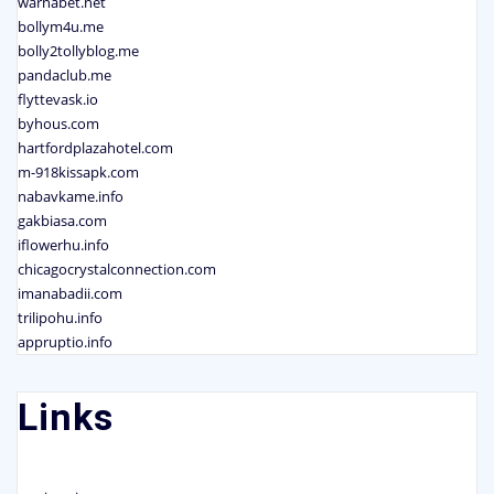
warnabet.net
bollym4u.me
bolly2tollyblog.me
pandaclub.me
flyttevask.io
byhous.com
hartfordplazahotel.com
m-918kissapk.com
nabavkame.info
gakbiasa.com
iflowerhu.info
chicagocrystalconnection.com
imanabadii.com
trilipohu.info
appruptio.info
Links