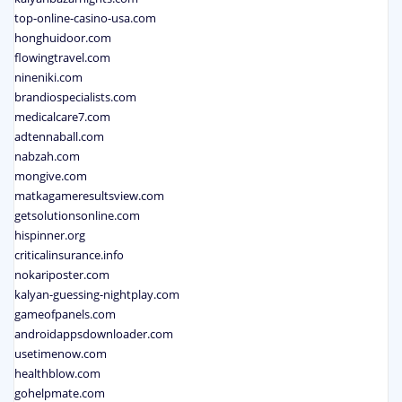
top-online-casino-usa.com
honghuidoor.com
flowingtravel.com
nineniki.com
brandiospecialists.com
medicalcare7.com
adtennaball.com
nabzah.com
mongive.com
matkagameresultsview.com
getsolutionsonline.com
hispinner.org
criticalinsurance.info
nokariposter.com
kalyan-guessing-nightplay.com
gameofpanels.com
androidappsdownloader.com
usetimenow.com
healthblow.com
gohelpmate.com