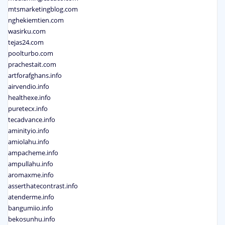
mtsmarketingblog.com
nghekiemtien.com
wasirku.com
tejas24.com
poolturbo.com
prachestait.com
artforafghans.info
airvendio.info
healthexe.info
puretecx.info
tecadvance.info
aminityio.info
amiolahu.info
ampacheme.info
ampullahu.info
aromaxme.info
asserthatecontrast.info
atenderme.info
bangumiio.info
bekosunhu.info