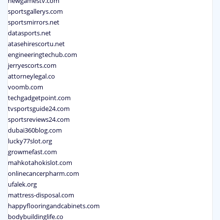
newgamestv.com
sportsgallerys.com
sportsmirrors.net
datasports.net
atasehirescortu.net
engineeringtechub.com
jerryescorts.com
attorneylegal.co
voomb.com
techgadgetpoint.com
tvsportsguide24.com
sportsreviews24.com
dubai360blog.com
lucky77slot.org
growmefast.com
mahkotahokislot.com
onlinecancerpharm.com
ufalek.org
mattress-disposal.com
happyflooringandcabinets.com
bodybuildinglife.co