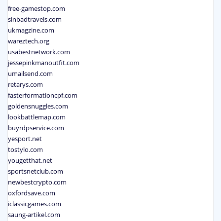
free-gamestop.com
sinbadtravels.com
ukmagzine.com
wareztech.org
usabestnetwork.com
jessepinkmanoutfit.com
umailsend.com
retarys.com
fasterformationcpf.com
goldensnuggles.com
lookbattlemap.com
buyrdpservice.com
yesport.net
tostylo.com
yougetthat.net
sportsnetclub.com
newbestcrypto.com
oxfordsave.com
iclassicgames.com
saung-artikel.com