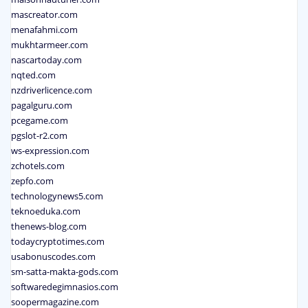
mascreator.com
menafahmi.com
mukhtarmeer.com
nascartoday.com
nqted.com
nzdriverlicence.com
pagalguru.com
pcegame.com
pgslot-r2.com
ws-expression.com
zchotels.com
zepfo.com
technologynews5.com
teknoeduka.com
thenews-blog.com
todaycryptotimes.com
usabonuscodes.com
sm-satta-makta-gods.com
softwaredegimnasios.com
soopermagazine.com