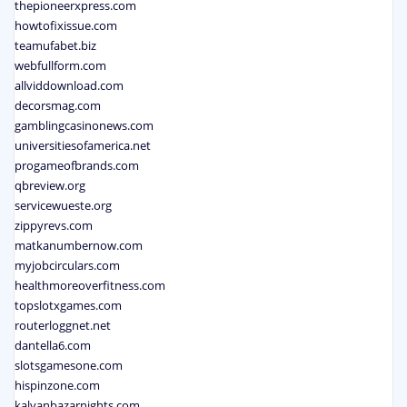
thepioneerxpress.com
howtofixissue.com
teamufabet.biz
webfullform.com
allviddownload.com
decorsmag.com
gamblingcasinonews.com
universitiesofamerica.net
progameofbrands.com
qbreview.org
servicewueste.org
zippyrevs.com
matkanumbernow.com
myjobcirculars.com
healthmoreoverfitness.com
topslotxgames.com
routerloggnet.net
dantella6.com
slotsgamesone.com
hispinzone.com
kalyanbazarnights.com