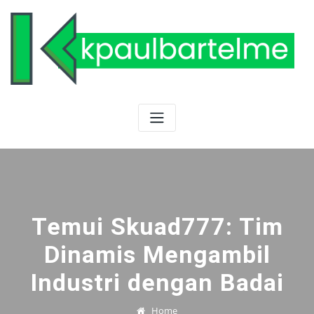
Skip
to
content
Temui Skuad777: Tim
Dinamis Mengambil
Industri dengan Badai
Home