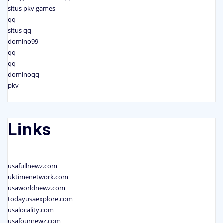
situs pkv games
qq
situs qq
domino99
qq
qq
dominoqq
pkv
Links
usafullnewz.com
uktimenetwork.com
usaworldnewz.com
todayusaexplore.com
usalocality.com
usafournewz.com