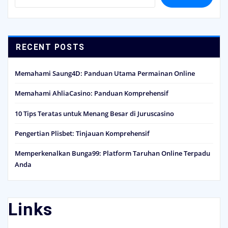
RECENT POSTS
Memahami Saung4D: Panduan Utama Permainan Online
Memahami AhliaCasino: Panduan Komprehensif
10 Tips Teratas untuk Menang Besar di Juruscasino
Pengertian Plisbet: Tinjauan Komprehensif
Memperkenalkan Bunga99: Platform Taruhan Online Terpadu
Anda
Links