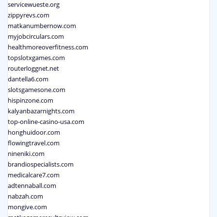
servicewueste.org
zippyrevs.com
matkanumbernow.com
myjobcirculars.com
healthmoreoverfitness.com
topslotxgames.com
routerloggnet.net
dantella6.com
slotsgamesone.com
hispinzone.com
kalyanbazarnights.com
top-online-casino-usa.com
honghuidoor.com
flowingtravel.com
nineniki.com
brandiospecialists.com
medicalcare7.com
adtennaball.com
nabzah.com
mongive.com