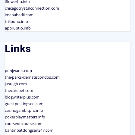
iflowerhu.info
chicagocrystalconnection.com
imanabadii.com
trilipohu.info
appruptio.info
Links
punjwanis.com
the-parcs-clematiscondos.com
jusu-gb.com
thecarepet.com
blogwriterplus.com
guestpostingseo.com
casinogambitpro.info
pokerplaymasters.info
courseoncourse.com
bantinbatdongsan247.com