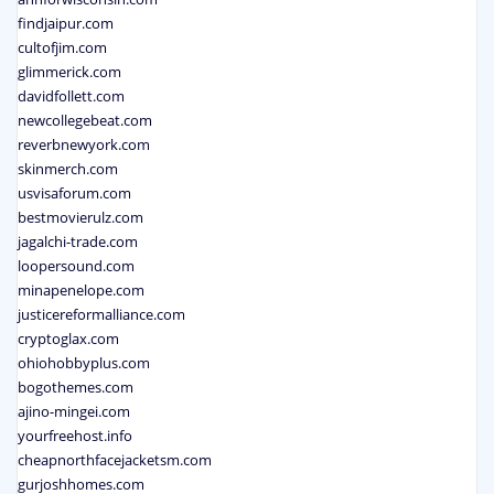
findjaipur.com
cultofjim.com
glimmerick.com
davidfollett.com
newcollegebeat.com
reverbnewyork.com
skinmerch.com
usvisaforum.com
bestmovierulz.com
jagalchi-trade.com
loopersound.com
minapenelope.com
justicereformalliance.com
cryptoglax.com
ohiohobbyplus.com
bogothemes.com
ajino-mingei.com
yourfreehost.info
cheapnorthfacejacketsm.com
gurjoshhomes.com