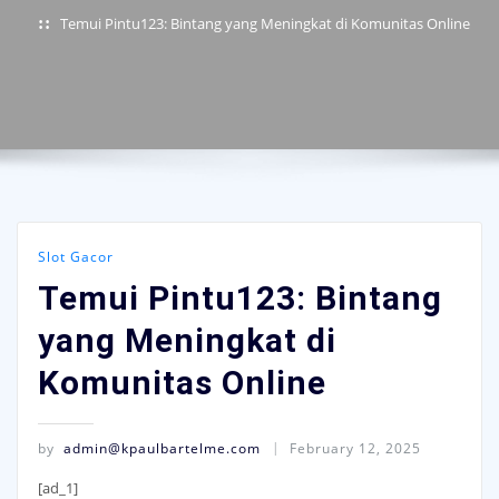
Temui Pintu123: Bintang yang Meningkat di Komunitas Online
Slot Gacor
Temui Pintu123: Bintang
yang Meningkat di
Komunitas Online
by
admin@kpaulbartelme.com
February 12, 2025
[ad_1]