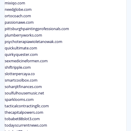
mixiqo.com
needglobe.com
ortocoach.com
passionawe.com
pittsburghpaintingprofessionals.com
plumberryworks.com
psychoterapiawioletanowak.com
quickultimate.com
quirkyquester.com
sexmedicineformen.com
shiftripple.com
slotterpercaya.co
smartcoolbox.com
sohanjitfinances.com
soulfulhousemusic.net
sparklooms.com
tacticalcontractingllc.com
thecapitalpowers.com
tobabet88slot3.com
todayscurrentnews.com