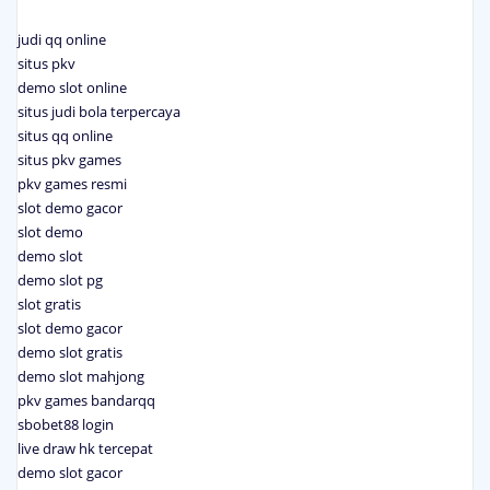
judi qq online
situs pkv
demo slot online
situs judi bola terpercaya
situs qq online
situs pkv games
pkv games resmi
slot demo gacor
slot demo
demo slot
demo slot pg
slot gratis
slot demo gacor
demo slot gratis
demo slot mahjong
pkv games bandarqq
sbobet88 login
live draw hk tercepat
demo slot gacor