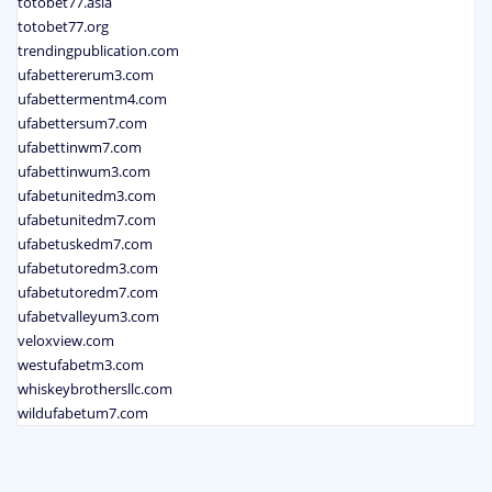
totobet77.asia
totobet77.org
trendingpublication.com
ufabettererum3.com
ufabettermentm4.com
ufabettersum7.com
ufabettinwm7.com
ufabettinwum3.com
ufabetunitedm3.com
ufabetunitedm7.com
ufabetuskedm7.com
ufabetutoredm3.com
ufabetutoredm7.com
ufabetvalleyum3.com
veloxview.com
westufabetm3.com
whiskeybrothersllc.com
wildufabetum7.com