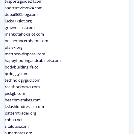
tvsportsguide24.com
sportsreviews24.com
dubai360blog.com
lucky77slot.org
growmefast.com
mahkotahokislot.com
onlinecancerpharm.com
ufalek.org
mattress-disposal.com
happyflooringandcabinets.com
bodybuildinglife.co
qrdoggy.com
technologygud.com
realshocknews.com
pickgb.com
healthmistakes.com
ksfashiondresses.com
patterntrader.org
cnhpa.net
sitalotus.com
supernotes.org