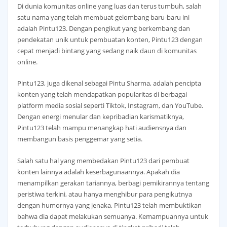
Di dunia komunitas online yang luas dan terus tumbuh, salah
satu nama yang telah membuat gelombang baru-baru ini
adalah Pintu123. Dengan pengikut yang berkembang dan
pendekatan unik untuk pembuatan konten, Pintu123 dengan
cepat menjadi bintang yang sedang naik daun di komunitas
online.
Pintu123, juga dikenal sebagai Pintu Sharma, adalah pencipta
konten yang telah mendapatkan popularitas di berbagai
platform media sosial seperti Tiktok, Instagram, dan YouTube.
Dengan energi menular dan kepribadian karismatiknya,
Pintu123 telah mampu menangkap hati audiensnya dan
membangun basis penggemar yang setia.
Salah satu hal yang membedakan Pintu123 dari pembuat
konten lainnya adalah keserbagunaannya. Apakah dia
menampilkan gerakan tariannya, berbagi pemikirannya tentang
peristiwa terkini, atau hanya menghibur para pengikutnya
dengan humornya yang jenaka, Pintu123 telah membuktikan
bahwa dia dapat melakukan semuanya. Kemampuannya untuk