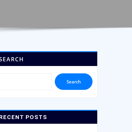
SEARCH
Search
RECENT POSTS