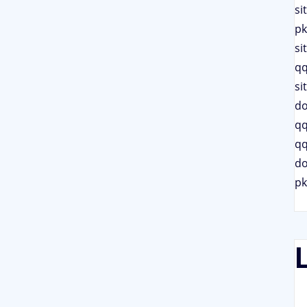
si
pk
si
q
si
d
q
q
d
pk