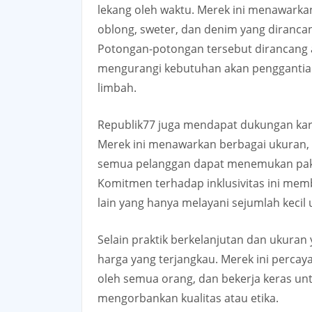
lekang oleh waktu. Merek ini menawarka
oblong, sweter, dan denim yang diranc
Potongan-potongan tersebut dirancang 
mengurangi kebutuhan akan penggantian
limbah.
Republik77 juga mendapat dukungan kar
Merek ini menawarkan berbagai ukuran, 
semua pelanggan dapat menemukan pak
Komitmen terhadap inklusivitas ini mem
lain yang hanya melayani sejumlah kecil 
Selain praktik berkelanjutan dan ukuran 
harga yang terjangkau. Merek ini percay
oleh semua orang, dan bekerja keras un
mengorbankan kualitas atau etika.