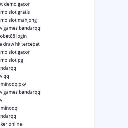
ot demo gacor
mo slot gratis
mo slot mahjong
v games bandarqq
obet88 login
ve draw hk tercepat
mo slot gacor
mo slot pg
andarqq
v qq
ominoqq pkv
v games bandarqq
v
ominoqq
andarqq
ker online