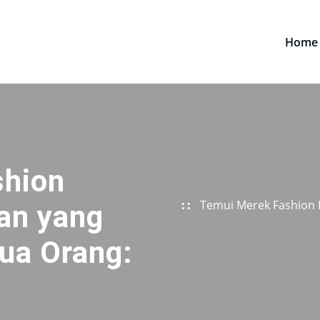
Home
shion
Temui Merek Fashion
an yang
ua Orang: