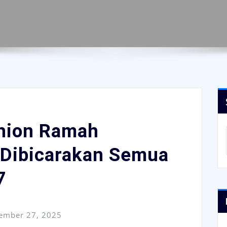
hion Ramah
 Dibicarakan Semua
7
ember 27, 2025