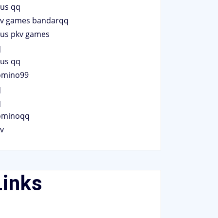
tus qq
v games bandarqq
tus pkv games
q
tus qq
omino99
q
q
ominoqq
v
Links