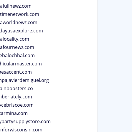
afullnewz.com
timenetwork.com
saworldnewz.com
dayusaexplore.com
alocality.com
afournewz.com
ebalochhal.com
hicularmaster.com
besaccent.com
pajavierdemiguel.org
ainboosters.co
berlately.com
ycebriscoe.com
carmina.com
partysupplystore.com
nforwisconsin.com