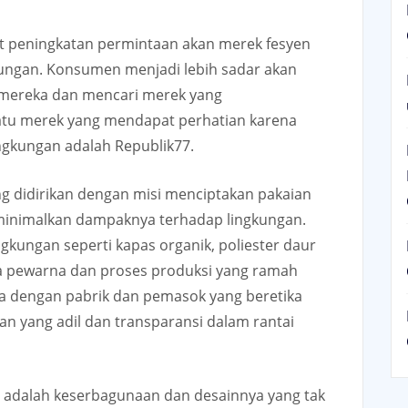
at peningkatan permintaan akan merek fesyen
ungan. Konsumen menjadi lebih sadar akan
n mereka dan mencari merek yang
satu merek yang mendapat perhatian karena
ngkungan adalah Republik77.
g didirikan dengan misi menciptakan pakaian
eminimalkan dampaknya terhadap lingkungan.
kungan seperti kapas organik, poliester daur
ta pewarna dan proses produksi yang ramah
ma dengan pabrik dan pemasok yang beretika
n yang adil dan transparansi dalam rantai
77 adalah keserbagunaan dan desainnya yang tak