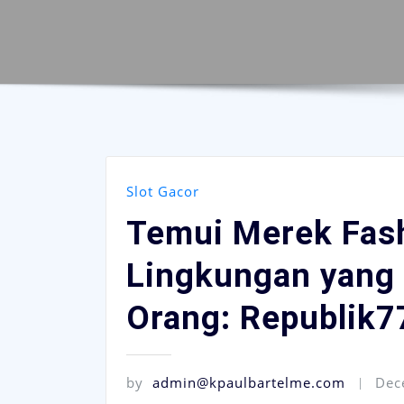
Slot Gacor
Temui Merek Fas
Lingkungan yang
Orang: Republik7
by
admin@kpaulbartelme.com
Dec