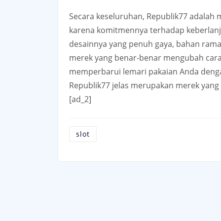
Secara keseluruhan, Republik77 adalah 
karena komitmennya terhadap keberlanju
desainnya yang penuh gaya, bahan ramah 
merek yang benar-benar mengubah cara be
memperbarui lemari pakaian Anda denga
Republik77 jelas merupakan merek yang 
[ad_2]
slot