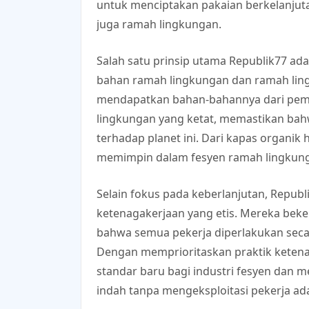
untuk menciptakan pakaian berkelanjuta
juga ramah lingkungan.
Salah satu prinsip utama Republik77 
bahan ramah lingkungan dan ramah lin
mendapatkan bahan-bahannya dari pema
lingkungan yang ketat, memastikan ba
terhadap planet ini. Dari kapas organik 
memimpin dalam fesyen ramah lingkun
Selain fokus pada keberlanjutan, Republ
ketenagakerjaan yang etis. Mereka be
bahwa semua pekerja diperlakukan secar
Dengan memprioritaskan praktik ketena
standar baru bagi industri fesyen dan
indah tanpa mengeksploitasi pekerja ad