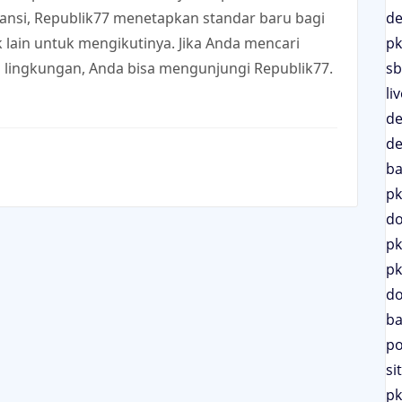
de
ransi, Republik77 menetapkan standar baru bagi
pk
 lain untuk mengikutinya. Jika Anda mencari
sb
 lingkungan, Anda bisa mengunjungi Republik77.
li
de
de
b
pk
d
pk
pk
d
b
po
si
pk