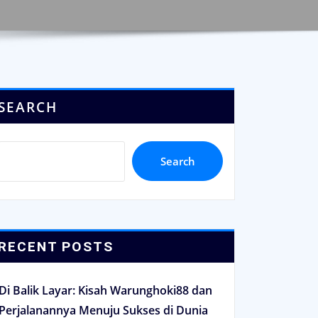
SEARCH
Search
RECENT POSTS
Di Balik Layar: Kisah Warunghoki88 dan
Perjalanannya Menuju Sukses di Dunia