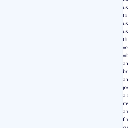
u
to
us
us
th
ve
vi
am
br
am
jo
ai
my
an
fi
cu