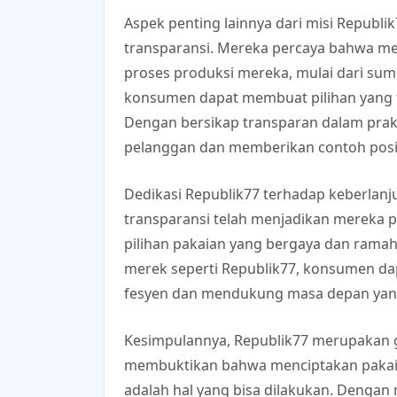
Aspek penting lainnya dari misi Republ
transparansi. Mereka percaya bahwa mer
proses produksi mereka, mulai dari su
konsumen dapat membuat pilihan yang t
Dengan bersikap transparan dalam pra
pelanggan dan memberikan contoh positif
Dedikasi Republik77 terhadap keberlanju
transparansi telah menjadikan mereka 
pilihan pakaian yang bergaya dan ram
merek seperti Republik77, konsumen da
fesyen dan mendukung masa depan yang 
Kesimpulannya, Republik77 merupakan g
membuktikan bahwa menciptakan pakaia
adalah hal yang bisa dilakukan. Dengan 