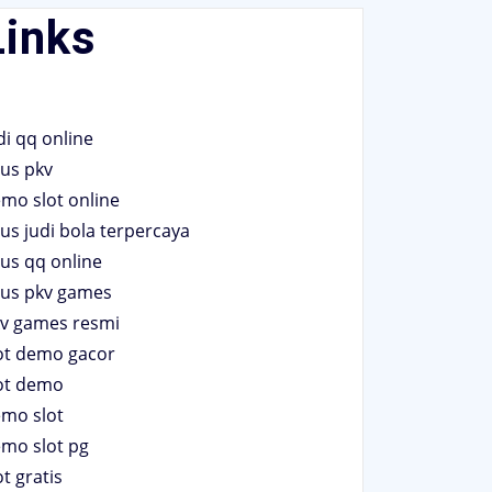
Links
di qq online
tus pkv
mo slot online
tus judi bola terpercaya
tus qq online
tus pkv games
v games resmi
ot demo gacor
ot demo
mo slot
mo slot pg
ot gratis