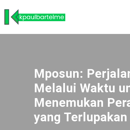
Skip
to
content
Mposun: Perjala
Melalui Waktu u
Menemukan Per
yang Terlupakan