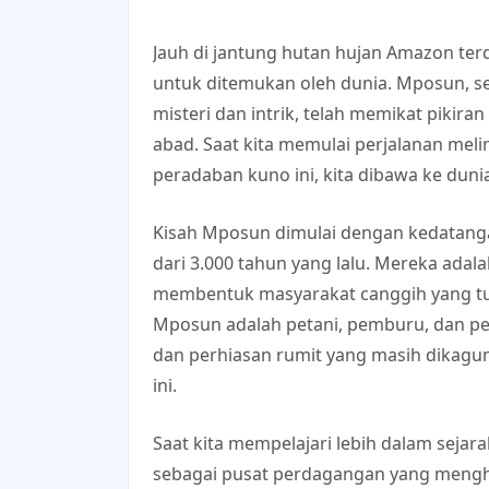
Jauh di jantung hutan hujan Amazon te
untuk ditemukan oleh dunia. Mposun, s
misteri dan intrik, telah memikat pikira
abad. Saat kita memulai perjalanan mel
peradaban kuno ini, kita dibawa ke dunia
Kisah Mposun dimulai dengan kedatanga
dari 3.000 tahun yang lalu. Mereka ad
membentuk masyarakat canggih yang tu
Mposun adalah petani, pemburu, dan pera
dan perhiasan rumit yang masih dikagu
ini.
Saat kita mempelajari lebih dalam seja
sebagai pusat perdagangan yang mengh