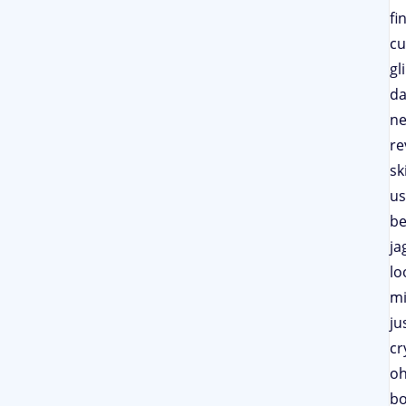
fi
cu
gl
da
ne
re
sk
us
be
ja
lo
m
ju
cr
oh
b