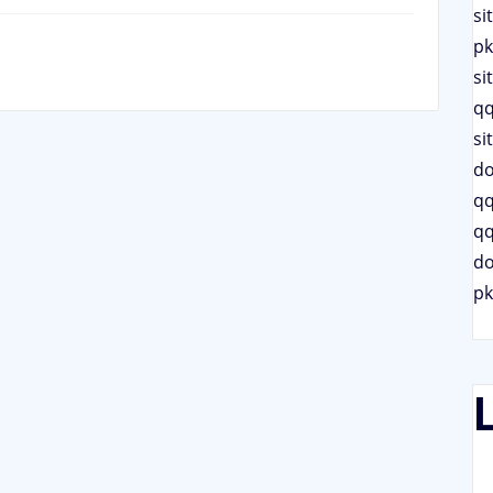
si
pk
si
q
si
d
q
q
d
pk