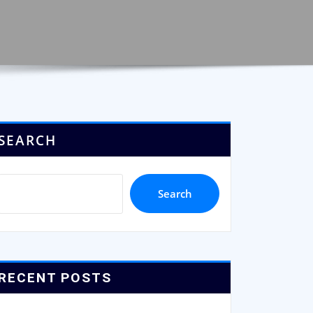
SEARCH
Search
RECENT POSTS