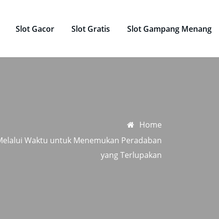
Slot Gacor
Slot Gratis
Slot Gampang Menang
Home
Melalui Waktu untuk Menemukan Peradaban
yang Terlupakan