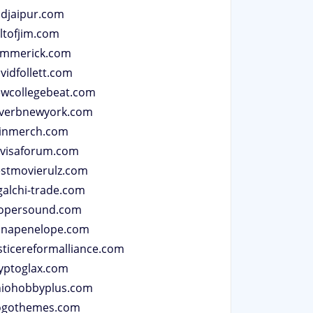
ndjaipur.com
ltofjim.com
immerick.com
vidfollett.com
wcollegebeat.com
verbnewyork.com
inmerch.com
visaforum.com
stmovierulz.com
galchi-trade.com
opersound.com
inapenelope.com
sticereformalliance.com
yptoglax.com
iohobbyplus.com
ogothemes.com