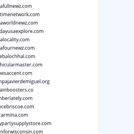
afullnewz.com
timenetwork.com
saworldnewz.com
dayusaexplore.com
alocality.com
afournewz.com
ebalochhal.com
hicularmaster.com
besaccent.com
pajavierdemiguel.org
ainboosters.co
berlately.com
ycebriscoe.com
carmina.com
partysupplystore.com
nforwisconsin.com