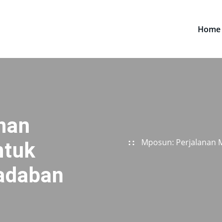
Home
nan
Mposun: Perjalanan 
ntuk
adaban