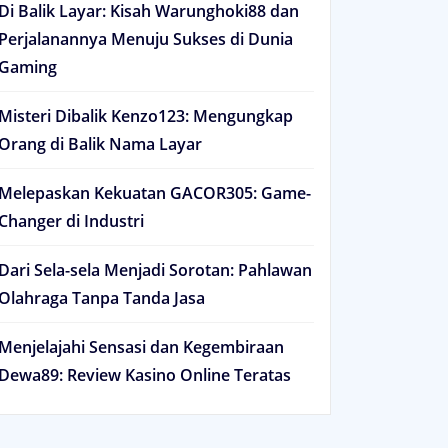
Di Balik Layar: Kisah Warunghoki88 dan
Perjalanannya Menuju Sukses di Dunia
Gaming
Misteri Dibalik Kenzo123: Mengungkap
Orang di Balik Nama Layar
Melepaskan Kekuatan GACOR305: Game-
Changer di Industri
Dari Sela-sela Menjadi Sorotan: Pahlawan
Olahraga Tanpa Tanda Jasa
Menjelajahi Sensasi dan Kegembiraan
Dewa89: Review Kasino Online Teratas