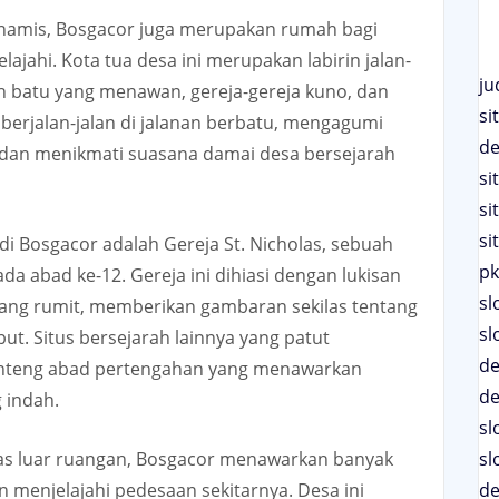
namis, Bosgacor juga merupakan rumah bagi
lajahi. Kota tua desa ini merupakan labirin jalan-
ju
h batu yang menawan, gereja-gereja kuno, dan
si
berjalan-jalan di jalanan berbatu, mengagumi
de
, dan menikmati suasana damai desa bersejarah
si
si
si
di Bosgacor adalah Gereja St. Nicholas, sebuah
pk
a abad ke-12. Gereja ini dihiasi dengan lukisan
sl
ang rumit, memberikan gambaran sekilas tentang
sl
t. Situs bersejarah lainnya yang patut
de
benteng abad pertengahan yang menawarkan
de
 indah.
sl
sl
itas luar ruangan, Bosgacor menawarkan banyak
de
 menjelajahi pedesaan sekitarnya. Desa ini