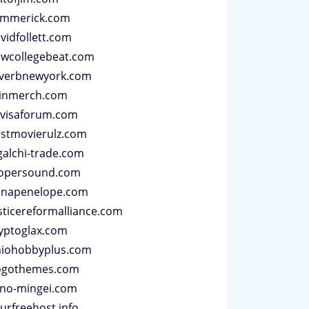
immerick.com
vidfollett.com
wcollegebeat.com
verbnewyork.com
inmerch.com
visaforum.com
stmovierulz.com
galchi-trade.com
opersound.com
inapenelope.com
sticereformalliance.com
yptoglax.com
iohobbyplus.com
ogothemes.com
ino-mingei.com
urfreehost.info