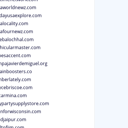
saworldnewz.com
dayusaexplore.com
alocality.com
afournewz.com
ebalochhal.com
hicularmaster.com
besaccent.com
pajavierdemiguel.org
ainboosters.co
berlately.com
ycebriscoe.com
carmina.com
partysupplystore.com
nforwisconsin.com
ndjaipur.com
ltofjim.com