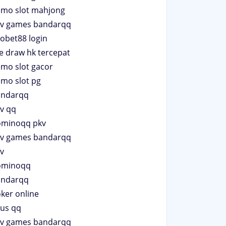
mo slot mahjong
v games bandarqq
obet88 login
ve draw hk tercepat
mo slot gacor
mo slot pg
andarqq
v qq
ominoqq pkv
v games bandarqq
v
ominoqq
andarqq
ker online
tus qq
v games bandarqq