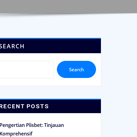
SEARCH
Search
RECENT POSTS
Pengertian Plisbet: Tinjauan
Komprehensif