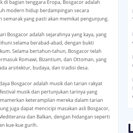
ak di bagian tenggara Eropa, Bosgacor adalah
aruh modern hidup berdampingan secara
n semarak yang pasti akan memikat pengunjung.
ari Bosgacor adalah sejarahnya yang kaya, yang
 dihuni selama berabad-abad, dengan bukti
kum. Selama bertahun-tahun, Bosgacor telah
termasuk Romawi, Bizantium, dan Ottoman, yang
a arsitektur, budaya, dan tradisi desa.
daya Bosgacor adalah musik dan tarian rakyat
 festival musik dan pertunjukan tarinya yang
mamerkan keterampilan mereka dalam tarian
jung juga dapat mencicipi masakan asli Bosgacor,
editerania dan Balkan, dengan hidangan seperti
an kue-kue gurih.