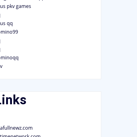
tus pkv games
q
tus qq
omino99
q
q
ominoqq
v
Links
afullnewz.com
timenetwork.com