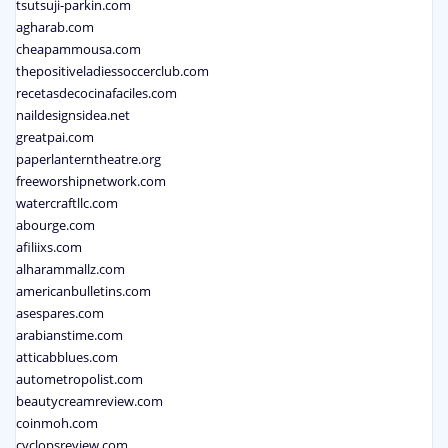
tsutsuji-parkin.com
agharab.com
cheapammousa.com
thepositiveladiessoccerclub.com
recetasdecocinafaciles.com
naildesignsidea.net
greatpai.com
paperlanterntheatre.org
freeworshipnetwork.com
watercraftllc.com
abourge.com
afiliixs.com
alharammallz.com
americanbulletins.com
asespares.com
arabianstime.com
atticabblues.com
autometropolist.com
beautycreamreview.com
coinmoh.com
cyclopsreview.com