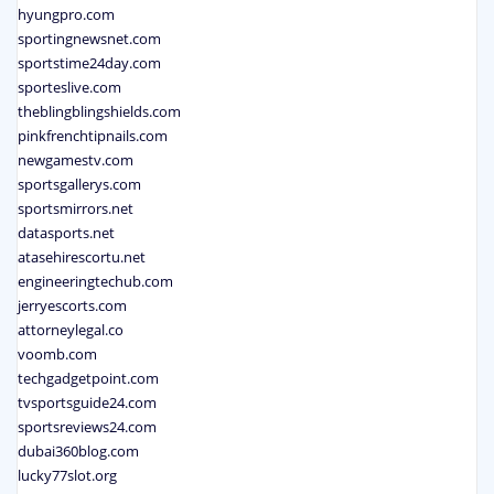
hyungpro.com
sportingnewsnet.com
sportstime24day.com
sporteslive.com
theblingblingshields.com
pinkfrenchtipnails.com
newgamestv.com
sportsgallerys.com
sportsmirrors.net
datasports.net
atasehirescortu.net
engineeringtechub.com
jerryescorts.com
attorneylegal.co
voomb.com
techgadgetpoint.com
tvsportsguide24.com
sportsreviews24.com
dubai360blog.com
lucky77slot.org