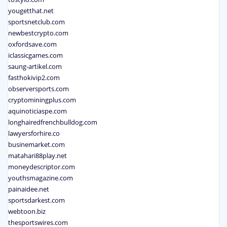
yougetthat.net
sportsnetclub.com
newbestcrypto.com
oxfordsave.com
iclassicgames.com
saung-artikel.com
fasthokivip2.com
observersports.com
cryptominingplus.com
aquinoticiaspe.com
longhairedfrenchbulldog.com
lawyersforhire.co
businemarket.com
matahari88play.net
moneydescriptor.com
youthsmagazine.com
painaidee.net
sportsdarkest.com
webtoon.biz
thesportswires.com