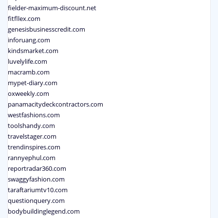
fielder-maximum-discount.net
fitfllex.com
genesisbusinesscredit.com
inforuang.com
kindsmarket.com
luvelylife.com
macramb.com
mypet-diary.com
oxweekly.com
panamacitydeckcontractors.com
westfashions.com
toolshandy.com
travelstager.com
trendinspires.com
rannyephul.com
reportradar360.com
swaggyfashion.com
taraftariumtv10.com
questionquery.com
bodybuildinglegend.com