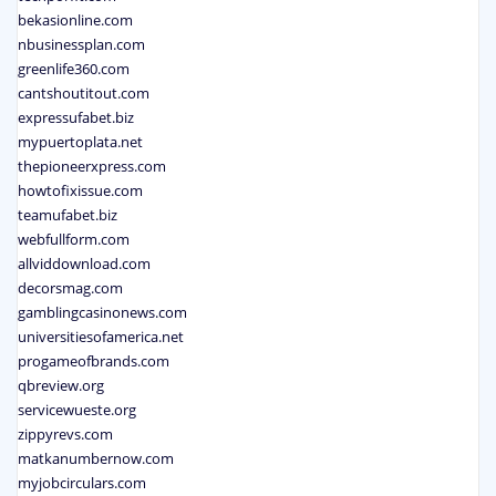
bekasionline.com
nbusinessplan.com
greenlife360.com
cantshoutitout.com
expressufabet.biz
mypuertoplata.net
thepioneerxpress.com
howtofixissue.com
teamufabet.biz
webfullform.com
allviddownload.com
decorsmag.com
gamblingcasinonews.com
universitiesofamerica.net
progameofbrands.com
qbreview.org
servicewueste.org
zippyrevs.com
matkanumbernow.com
myjobcirculars.com