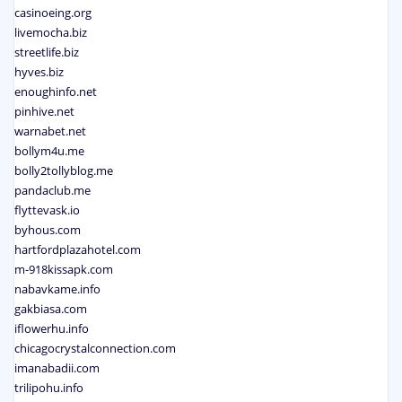
casinoeing.org
livemocha.biz
streetlife.biz
hyves.biz
enoughinfo.net
pinhive.net
warnabet.net
bollym4u.me
bolly2tollyblog.me
pandaclub.me
flyttevask.io
byhous.com
hartfordplazahotel.com
m-918kissapk.com
nabavkame.info
gakbiasa.com
iflowerhu.info
chicagocrystalconnection.com
imanabadii.com
trilipohu.info