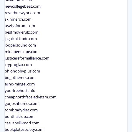
newcollegebeat.com
reverbnewyork.com
skinmerch.com
usvisaforum.com
bestmovierulz.com
jagalchi-trade.com
loopersound.com
minapenelope.com
justicereformalliance.com
cryptoglax.com
ohiohobbyplus.com
bogothemes.com
ajino-mingei.com
yourfreehost.info
cheapnorthfacejacketsm.com
gurjoshhomes.com
tombradydiet.com
bonthaiclub.com
casusbelli-mod.com
bookplatesociety.com