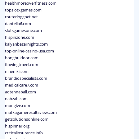
healthmoreoverfitness.com
topslotxgames.com
routerloggnet.net
dantella6.com
slotsgamesone.com
hispinzone.com
kalyanbazarnights.com
top-online-casino-usa.com
honghuidoor.com
flowingtravel.com
nineniki.com
brandiospecialists.com
medicalcare7.com
adtennaball.com
nabzah.com
mongive.com
matkagameresultsview.com
getsolutionsonline.com
hispinner.org
criticalinsurance.info