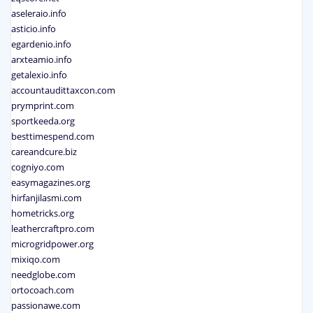
aseleraio.info
asticio.info
egardenio.info
arxteamio.info
getalexio.info
accountaudittaxcon.com
prymprint.com
sportkeeda.org
besttimespend.com
careandcure.biz
cogniyo.com
easymagazines.org
hirfanjilasmi.com
hometricks.org
leathercraftpro.com
microgridpower.org
mixiqo.com
needglobe.com
ortocoach.com
passionawe.com