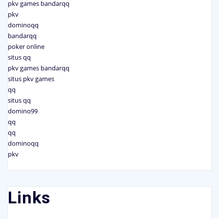
pkv games bandarqq
pkv
dominoqq
bandarqq
poker online
situs qq
pkv games bandarqq
situs pkv games
qq
situs qq
domino99
qq
qq
dominoqq
pkv
Links