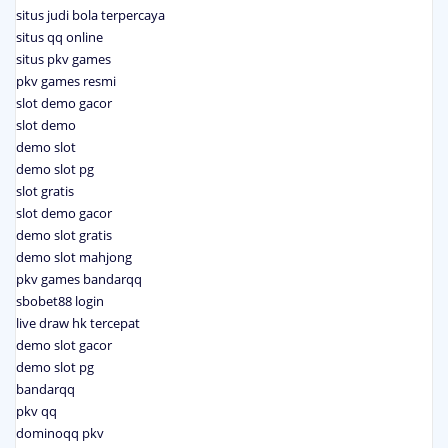
situs judi bola terpercaya
situs qq online
situs pkv games
pkv games resmi
slot demo gacor
slot demo
demo slot
demo slot pg
slot gratis
slot demo gacor
demo slot gratis
demo slot mahjong
pkv games bandarqq
sbobet88 login
live draw hk tercepat
demo slot gacor
demo slot pg
bandarqq
pkv qq
dominoqq pkv