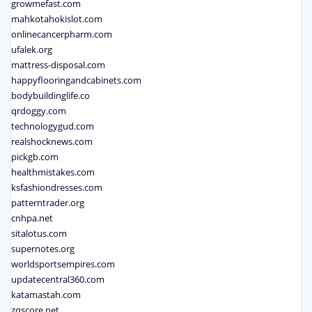
growmefast.com
mahkotahokislot.com
onlinecancerpharm.com
ufalek.org
mattress-disposal.com
happyflooringandcabinets.com
bodybuildinglife.co
qrdoggy.com
technologygud.com
realshocknews.com
pickgb.com
healthmistakes.com
ksfashiondresses.com
patterntrader.org
cnhpa.net
sitalotus.com
supernotes.org
worldsportsempires.com
updatecentral360.com
katamastah.com
zqscore.net