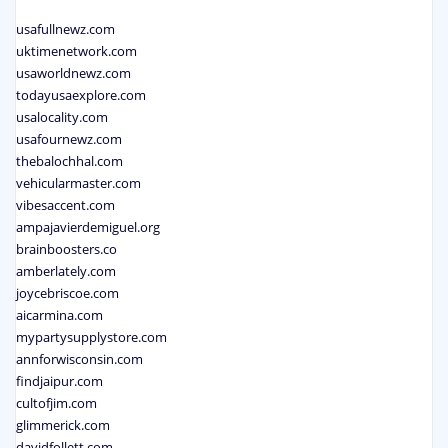
usafullnewz.com
uktimenetwork.com
usaworldnewz.com
todayusaexplore.com
usalocality.com
usafournewz.com
thebalochhal.com
vehicularmaster.com
vibesaccent.com
ampajavierdemiguel.org
brainboosters.co
amberlately.com
joycebriscoe.com
aicarmina.com
mypartysupplystore.com
annforwisconsin.com
findjaipur.com
cultofjim.com
glimmerick.com
davidfollett.com