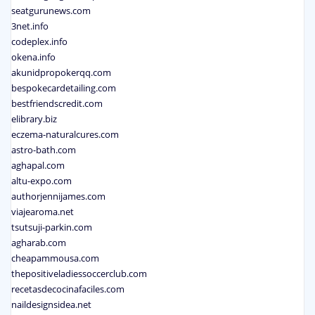
seatgurunews.com
3net.info
codeplex.info
okena.info
akunidpropokerqq.com
bespokecardetailing.com
bestfriendscredit.com
elibrary.biz
eczema-naturalcures.com
astro-bath.com
aghapal.com
altu-expo.com
authorjennijames.com
viajearoma.net
tsutsuji-parkin.com
agharab.com
cheapammousa.com
thepositiveladiessoccerclub.com
recetasdecocinafaciles.com
naildesignsidea.net