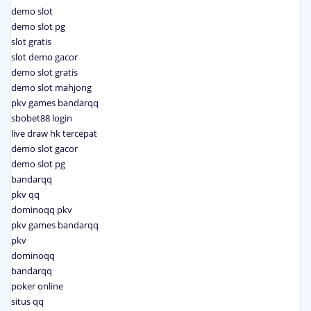
demo slot
demo slot pg
slot gratis
slot demo gacor
demo slot gratis
demo slot mahjong
pkv games bandarqq
sbobet88 login
live draw hk tercepat
demo slot gacor
demo slot pg
bandarqq
pkv qq
dominoqq pkv
pkv games bandarqq
pkv
dominoqq
bandarqq
poker online
situs qq