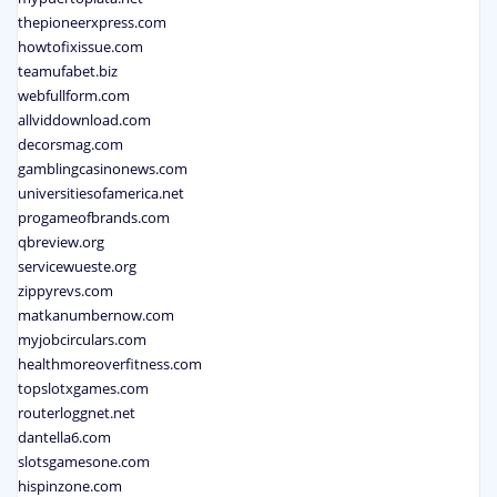
thepioneerxpress.com
howtofixissue.com
teamufabet.biz
webfullform.com
allviddownload.com
decorsmag.com
gamblingcasinonews.com
universitiesofamerica.net
progameofbrands.com
qbreview.org
servicewueste.org
zippyrevs.com
matkanumbernow.com
myjobcirculars.com
healthmoreoverfitness.com
topslotxgames.com
routerloggnet.net
dantella6.com
slotsgamesone.com
hispinzone.com