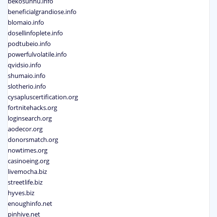
bekosunhu.info
beneficialgrandiose.info
blomaio.info
dosellinfoplete.info
podtubeio.info
powerfulvolatile.info
qvidsio.info
shumaio.info
slotherio.info
cysapluscertification.org
fortnitehacks.org
loginsearch.org
aodecor.org
donorsmatch.org
nowtimes.org
casinoeing.org
livemocha.biz
streetlife.biz
hyves.biz
enoughinfo.net
pinhive.net