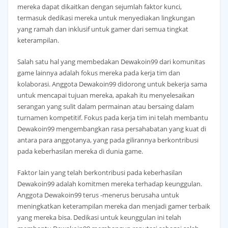
mereka dapat dikaitkan dengan sejumlah faktor kunci,
termasuk dedikasi mereka untuk menyediakan lingkungan
yang ramah dan inklusif untuk gamer dari semua tingkat
keterampilan.
Salah satu hal yang membedakan Dewakoin99 dari komunitas
game lainnya adalah fokus mereka pada kerja tim dan
kolaborasi. Anggota Dewakoin99 didorong untuk bekerja sama
untuk mencapai tujuan mereka, apakah itu menyelesaikan
serangan yang sulit dalam permainan atau bersaing dalam
turnamen kompetitif. Fokus pada kerja tim ini telah membantu
Dewakoin99 mengembangkan rasa persahabatan yang kuat di
antara para anggotanya, yang pada gilirannya berkontribusi
pada keberhasilan mereka di dunia game.
Faktor lain yang telah berkontribusi pada keberhasilan
Dewakoin99 adalah komitmen mereka terhadap keunggulan.
Anggota Dewakoin99 terus -menerus berusaha untuk
meningkatkan keterampilan mereka dan menjadi gamer terbaik
yang mereka bisa. Dedikasi untuk keunggulan ini telah