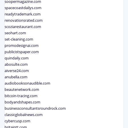
soopermagazine.com
spacecoastdailys.com
readytrademark.com
renovationsrated.com
scoziarestaurant.com
seohart.com
set-cleaning.com
promodesignai.com
publicistspaper.com
quindaily.com
abosulte.com
aiverse24.com
anubella.com
audiobooksonaudible.com
beautenetwork.com
bitcoin-tracing.com
bodyandshapes.com
businessconsultantsroundrock.com
classicglobalnews.com
cybercusp.com
britaintt.com