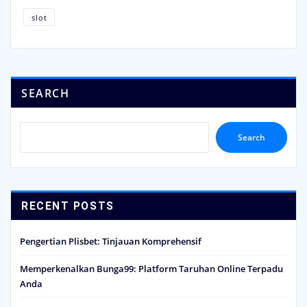
slot
SEARCH
Search
RECENT POSTS
Pengertian Plisbet: Tinjauan Komprehensif
Memperkenalkan Bunga99: Platform Taruhan Online Terpadu
Anda