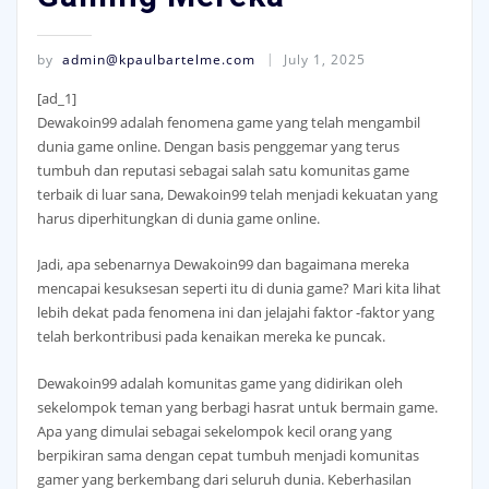
by
admin@kpaulbartelme.com
July 1, 2025
[ad_1]
Dewakoin99 adalah fenomena game yang telah mengambil
dunia game online. Dengan basis penggemar yang terus
tumbuh dan reputasi sebagai salah satu komunitas game
terbaik di luar sana, Dewakoin99 telah menjadi kekuatan yang
harus diperhitungkan di dunia game online.
Jadi, apa sebenarnya Dewakoin99 dan bagaimana mereka
mencapai kesuksesan seperti itu di dunia game? Mari kita lihat
lebih dekat pada fenomena ini dan jelajahi faktor -faktor yang
telah berkontribusi pada kenaikan mereka ke puncak.
Dewakoin99 adalah komunitas game yang didirikan oleh
sekelompok teman yang berbagi hasrat untuk bermain game.
Apa yang dimulai sebagai sekelompok kecil orang yang
berpikiran sama dengan cepat tumbuh menjadi komunitas
gamer yang berkembang dari seluruh dunia. Keberhasilan