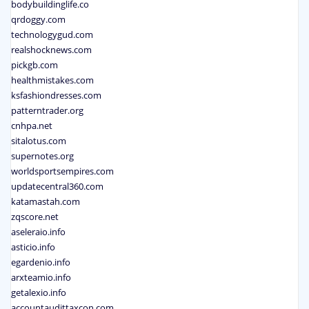
bodybuildinglife.co
qrdoggy.com
technologygud.com
realshocknews.com
pickgb.com
healthmistakes.com
ksfashiondresses.com
patterntrader.org
cnhpa.net
sitalotus.com
supernotes.org
worldsportsempires.com
updatecentral360.com
katamastah.com
zqscore.net
aseleraio.info
asticio.info
egardenio.info
arxteamio.info
getalexio.info
accountaudittaxcon.com