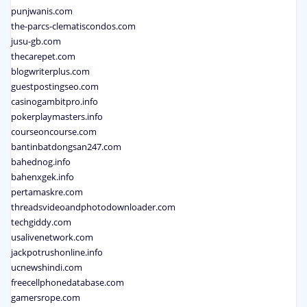
punjwanis.com
the-parcs-clematiscondos.com
jusu-gb.com
thecarepet.com
blogwriterplus.com
guestpostingseo.com
casinogambitpro.info
pokerplaymasters.info
courseoncourse.com
bantinbatdongsan247.com
bahednog.info
bahenxgek.info
pertamaskre.com
threadsvideoandphotodownloader.com
techgiddy.com
usalivenetwork.com
jackpotrushonline.info
ucnewshindi.com
freecellphonedatabase.com
gamersrope.com