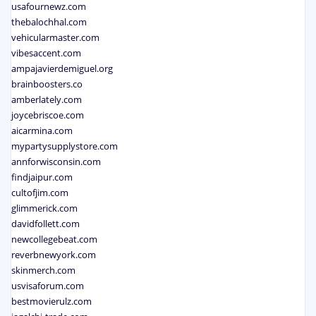
usafournewz.com
thebalochhal.com
vehicularmaster.com
vibesaccent.com
ampajavierdemiguel.org
brainboosters.co
amberlately.com
joycebriscoe.com
aicarmina.com
mypartysupplystore.com
annforwisconsin.com
findjaipur.com
cultofjim.com
glimmerick.com
davidfollett.com
newcollegebeat.com
reverbnewyork.com
skinmerch.com
usvisaforum.com
bestmovierulz.com