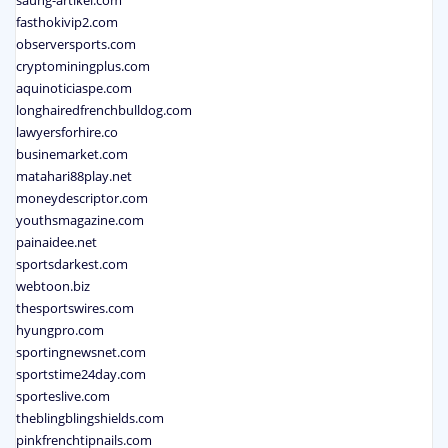
saung-artikel.com
fasthokivip2.com
observersports.com
cryptominingplus.com
aquinoticiaspe.com
longhairedfrenchbulldog.com
lawyersforhire.co
businemarket.com
matahari88play.net
moneydescriptor.com
youthsmagazine.com
painaidee.net
sportsdarkest.com
webtoon.biz
thesportswires.com
hyungpro.com
sportingnewsnet.com
sportstime24day.com
sporteslive.com
theblingblingshields.com
pinkfrenchtipnails.com