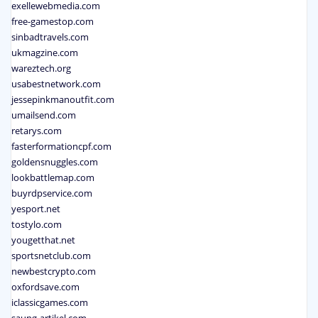
exellewebmedia.com
free-gamestop.com
sinbadtravels.com
ukmagzine.com
wareztech.org
usabestnetwork.com
jessepinkmanoutfit.com
umailsend.com
retarys.com
fasterformationcpf.com
goldensnuggles.com
lookbattlemap.com
buyrdpservice.com
yesport.net
tostylo.com
yougetthat.net
sportsnetclub.com
newbestcrypto.com
oxfordsave.com
iclassicgames.com