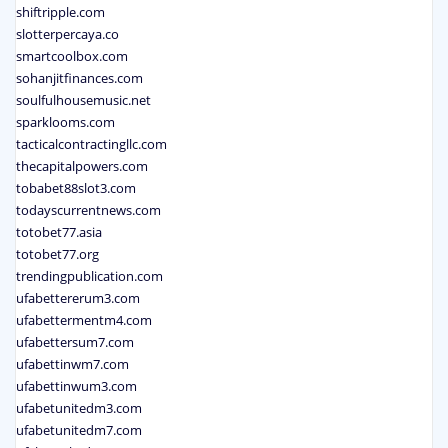
shiftripple.com
slotterpercaya.co
smartcoolbox.com
sohanjitfinances.com
soulfulhousemusic.net
sparklooms.com
tacticalcontractingllc.com
thecapitalpowers.com
tobabet88slot3.com
todayscurrentnews.com
totobet77.asia
totobet77.org
trendingpublication.com
ufabettererum3.com
ufabettermentm4.com
ufabettersum7.com
ufabettinwm7.com
ufabettinwum3.com
ufabetunitedm3.com
ufabetunitedm7.com