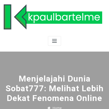
Skip
to
content
Menjelajahi Dunia
Sobat777: Melihat Lebih
Dekat Fenomena Online
Home