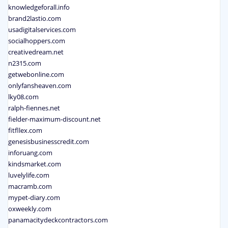
knowledgeforall.info
brand2lastio.com
usadigitalservices.com
socialhoppers.com
creativedream.net
n2315.com
getwebonline.com
onlyfansheaven.com
lky08.com
ralph-fiennes.net
fielder-maximum-discount.net
fitfllex.com
genesisbusinesscredit.com
inforuang.com
kindsmarket.com
luvelylife.com
macramb.com
mypet-diary.com
oxweekly.com
panamacitydeckcontractors.com