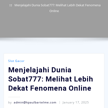
Menjelajahi Dunia Sobat777: Melihat Lebih Dekat Fenomena
Online
Slot Gacor
Menjelajahi Dunia
Sobat777: Melihat Lebih
Dekat Fenomena Online
by
admin@kpaulbartelme.com
January 17, 2025