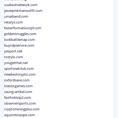
usabestnetwork.com
jessepinkmanoutfit.com
umailsend.com
retarys.com
fasterformationcpf.com
goldensnuggles.com
lookbattlemap.com
buyrdpservice.com
yesport.net
tostylo.com
yougetthat.net
sportsnetclub.com
newbestcrypto.com
oxfordsave.com
iclassicgames.com
saung-artikel.com
fasthokivip2.com
observersports.com
cryptominingplus.com
aquinoticiaspe.com