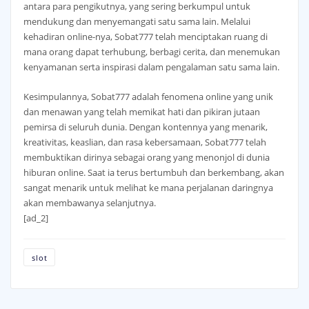
antara para pengikutnya, yang sering berkumpul untuk
mendukung dan menyemangati satu sama lain. Melalui
kehadiran online-nya, Sobat777 telah menciptakan ruang di
mana orang dapat terhubung, berbagi cerita, dan menemukan
kenyamanan serta inspirasi dalam pengalaman satu sama lain.
Kesimpulannya, Sobat777 adalah fenomena online yang unik
dan menawan yang telah memikat hati dan pikiran jutaan
pemirsa di seluruh dunia. Dengan kontennya yang menarik,
kreativitas, keaslian, dan rasa kebersamaan, Sobat777 telah
membuktikan dirinya sebagai orang yang menonjol di dunia
hiburan online. Saat ia terus bertumbuh dan berkembang, akan
sangat menarik untuk melihat ke mana perjalanan daringnya
akan membawanya selanjutnya.
[ad_2]
slot