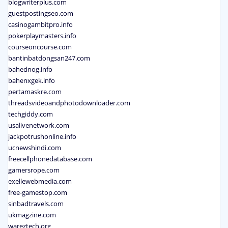
blogwriterplus.com
guestpostingseo.com
casinogambitpro.info
pokerplaymasters.info
courseoncourse.com
bantinbatdongsan247.com
bahednog.info
bahenxgek.info
pertamaskre.com
threadsvideoandphotodownloader.com
techgiddy.com
usalivenetwork.com
jackpotrushonline.info
ucnewshindi.com
freecellphonedatabase.com
gamersrope.com
exellewebmedia.com
free-gamestop.com
sinbadtravels.com
ukmagzine.com
wareztech.org