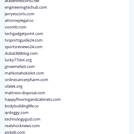
atasehirescortu.net
engineeringtechub.com
jerryescorts.com
attorneylegal.co
voomb.com
techgadgetpoint.com
tvsportsguide24.com
sportsreviews24.com
dubai360blog.com
lucky77slot.org
growmefast.com
mahkotahokislot.com
onlinecancerpharm.com
ufalek.org
mattress-disposal.com
happyflooringandcabinets.com
bodybuildinglife.co
qrdoggy.com
technologygud.com
realshocknews.com
pickgb.com