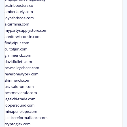
brainboosters.co
amberlately.com
joycebriscoe.com
aicarmina.com
mypartysupplystore.com
annforwisconsin.com
findjaipur.com
cultofjim.com
glimmerick.com
davidfollett.com
newcollegebeat.com
reverbnewyork.com
skinmerch.com
usvisaforum.com
bestmovierulz.com
jagalchi-trade.com
loopersound.com
minapenelope.com
justicereformalliance.com
cryptoglax.com