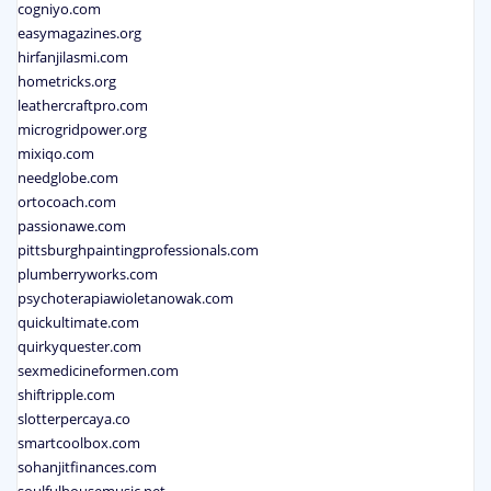
cogniyo.com
easymagazines.org
hirfanjilasmi.com
hometricks.org
leathercraftpro.com
microgridpower.org
mixiqo.com
needglobe.com
ortocoach.com
passionawe.com
pittsburghpaintingprofessionals.com
plumberryworks.com
psychoterapiawioletanowak.com
quickultimate.com
quirkyquester.com
sexmedicineformen.com
shiftripple.com
slotterpercaya.co
smartcoolbox.com
sohanjitfinances.com