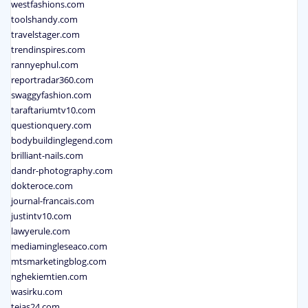
westfashions.com
toolshandy.com
travelstager.com
trendinspires.com
rannyephul.com
reportradar360.com
swaggyfashion.com
taraftariumtv10.com
questionquery.com
bodybuildinglegend.com
brilliant-nails.com
dandr-photography.com
dokteroce.com
journal-francais.com
justintv10.com
lawyerule.com
mediamingleseaco.com
mtsmarketingblog.com
nghekiemtien.com
wasirku.com
tejas24.com