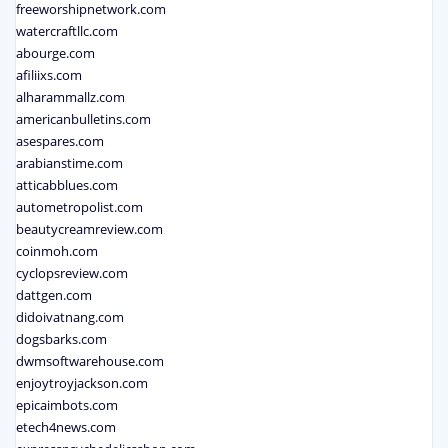
freeworshipnetwork.com
watercraftllc.com
abourge.com
afiliixs.com
alharammallz.com
americanbulletins.com
asespares.com
arabianstime.com
atticabblues.com
autometropolist.com
beautycreamreview.com
coinmoh.com
cyclopsreview.com
dattgen.com
didoivatnang.com
dogsbarks.com
dwmsoftwarehouse.com
enjoytroyjackson.com
epicaimbots.com
etech4news.com