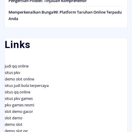
Pengertian Plisbet: Tinjauan Komprehensif
Memperkenalkan Bunga99: Platform Taruhan Online Terpadu
Anda
Links
judi qq online
situs pkv
demo slot online
situs judi bola terpercaya
situs qq online
situs pkv games
pkv games resmi
slot demo gacor
slot demo
demo slot
demo slot pg