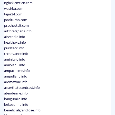
nghekiemtien.com
wasirku.com
tejas24.com
poolturbo.com
prachestait.com
artforafghans.info
airvendio.info
healthexe.info
puretecx.info
tecadvance.info
aminityio.info
amiolahu.info
ampacheme.info
ampullahu.info
aromaxme.info
asserthatecontrast.info
atenderme.info
bangumiio.info
bekosunhu.info
beneficialgrandiose.info