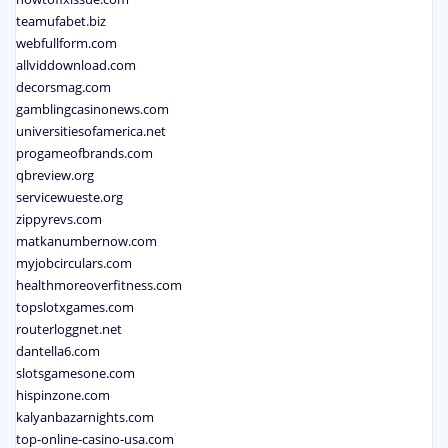
teamufabet.biz
webfullform.com
allviddownload.com
decorsmag.com
gamblingcasinonews.com
universitiesofamerica.net
progameofbrands.com
qbreview.org
servicewueste.org
zippyrevs.com
matkanumbernow.com
myjobcirculars.com
healthmoreoverfitness.com
topslotxgames.com
routerloggnet.net
dantella6.com
slotsgamesone.com
hispinzone.com
kalyanbazarnights.com
top-online-casino-usa.com