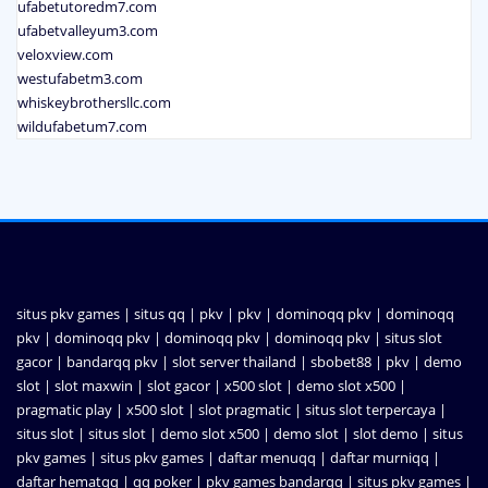
ufabetutoredm7.com
ufabetvalleyum3.com
veloxview.com
westufabetm3.com
whiskeybrothersllc.com
wildufabetum7.com
situs pkv games
|
situs qq
|
pkv
|
pkv
|
dominoqq pkv
|
dominoqq
pkv
|
dominoqq pkv
|
dominoqq pkv
|
dominoqq pkv
|
situs slot
gacor
|
bandarqq pkv
|
slot server thailand
|
sbobet88
|
pkv
|
demo
slot
|
slot maxwin
|
slot gacor
|
x500 slot
|
demo slot x500
|
pragmatic play
|
x500 slot
|
slot pragmatic
|
situs slot terpercaya
|
situs slot
|
situs slot
|
demo slot x500
|
demo slot
|
slot demo
|
situs
pkv games
|
situs pkv games
|
daftar menuqq
|
daftar murniqq
|
daftar hematqq
|
qq poker
|
pkv games bandarqq
|
situs pkv games
|