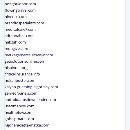
honghuidoor.com
flowingtravel.com
nineniki.com
brandiospecialists.com
medicalcare7.com
adtennaball.com
nabzah.com
mongive.com
matkagameresultsview.com
getsolutionsonline.com
hispinner.org
criticalinsurance.info
nokariposter.com
kalyan-guessing-nightplay.com
gameofpanels.com
androidappsdownloader.com
usetimenow.com
healthblow.com
gohelpmate.com
rajdhani-satta-matka.com