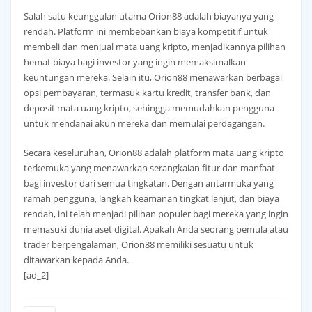
Salah satu keunggulan utama Orion88 adalah biayanya yang
rendah. Platform ini membebankan biaya kompetitif untuk
membeli dan menjual mata uang kripto, menjadikannya pilihan
hemat biaya bagi investor yang ingin memaksimalkan
keuntungan mereka. Selain itu, Orion88 menawarkan berbagai
opsi pembayaran, termasuk kartu kredit, transfer bank, dan
deposit mata uang kripto, sehingga memudahkan pengguna
untuk mendanai akun mereka dan memulai perdagangan.
Secara keseluruhan, Orion88 adalah platform mata uang kripto
terkemuka yang menawarkan serangkaian fitur dan manfaat
bagi investor dari semua tingkatan. Dengan antarmuka yang
ramah pengguna, langkah keamanan tingkat lanjut, dan biaya
rendah, ini telah menjadi pilihan populer bagi mereka yang ingin
memasuki dunia aset digital. Apakah Anda seorang pemula atau
trader berpengalaman, Orion88 memiliki sesuatu untuk
ditawarkan kepada Anda.
[ad_2]