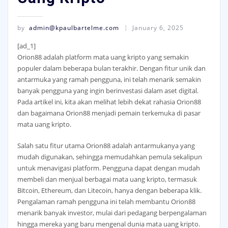
by
admin@kpaulbartelme.com
January 6, 2025
[ad_1]
Orion88 adalah platform mata uang kripto yang semakin
populer dalam beberapa bulan terakhir. Dengan fitur unik dan
antarmuka yang ramah pengguna, ini telah menarik semakin
banyak pengguna yang ingin berinvestasi dalam aset digital.
Pada artikel ini, kita akan melihat lebih dekat rahasia Orion88
dan bagaimana Orion88 menjadi pemain terkemuka di pasar
mata uang kripto.
Salah satu fitur utama Orion88 adalah antarmukanya yang
mudah digunakan, sehingga memudahkan pemula sekalipun
untuk menavigasi platform. Pengguna dapat dengan mudah
membeli dan menjual berbagai mata uang kripto, termasuk
Bitcoin, Ethereum, dan Litecoin, hanya dengan beberapa klik.
Pengalaman ramah pengguna ini telah membantu Orion88
menarik banyak investor, mulai dari pedagang berpengalaman
hingga mereka yang baru mengenal dunia mata uang kripto.