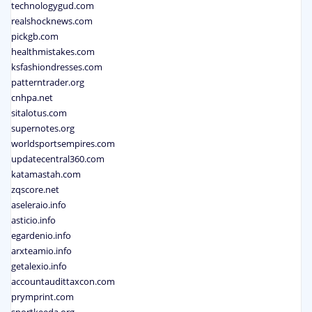
technologygud.com
realshocknews.com
pickgb.com
healthmistakes.com
ksfashiondresses.com
patterntrader.org
cnhpa.net
sitalotus.com
supernotes.org
worldsportsempires.com
updatecentral360.com
katamastah.com
zqscore.net
aseleraio.info
asticio.info
egardenio.info
arxteamio.info
getalexio.info
accountaudittaxcon.com
prymprint.com