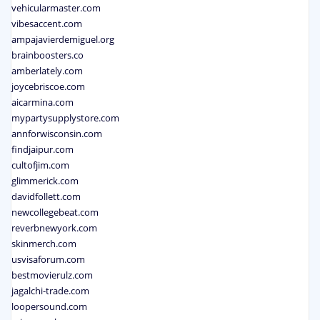
vehicularmaster.com
vibesaccent.com
ampajavierdemiguel.org
brainboosters.co
amberlately.com
joycebriscoe.com
aicarmina.com
mypartysupplystore.com
annforwisconsin.com
findjaipur.com
cultofjim.com
glimmerick.com
davidfollett.com
newcollegebeat.com
reverbnewyork.com
skinmerch.com
usvisaforum.com
bestmovierulz.com
jagalchi-trade.com
loopersound.com