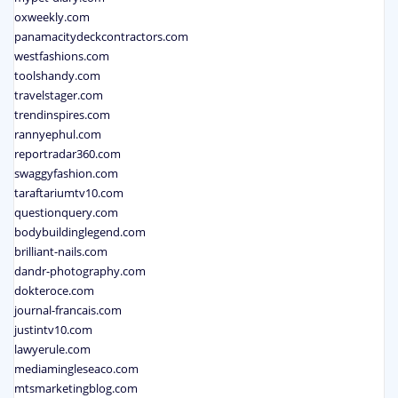
oxweekly.com
panamacitydeckcontractors.com
westfashions.com
toolshandy.com
travelstager.com
trendinspires.com
rannyephul.com
reportradar360.com
swaggyfashion.com
taraftariumtv10.com
questionquery.com
bodybuildinglegend.com
brilliant-nails.com
dandr-photography.com
dokteroce.com
journal-francais.com
justintv10.com
lawyerule.com
mediamingleseaco.com
mtsmarketingblog.com