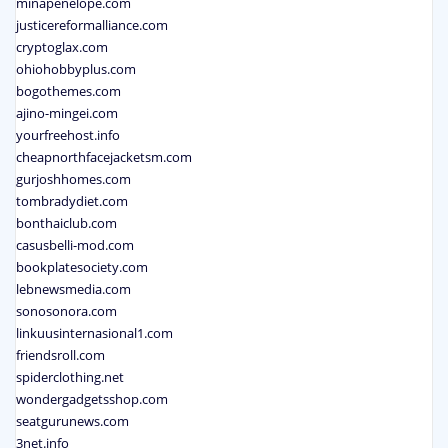
minapenelope.com
justicereformalliance.com
cryptoglax.com
ohiohobbyplus.com
bogothemes.com
ajino-mingei.com
yourfreehost.info
cheapnorthfacejacketsm.com
gurjoshhomes.com
tombradydiet.com
bonthaiclub.com
casusbelli-mod.com
bookplatesociety.com
lebnewsmedia.com
sonosonora.com
linkuusinternasional1.com
friendsroll.com
spiderclothing.net
wondergadgetsshop.com
seatgurunews.com
3net.info