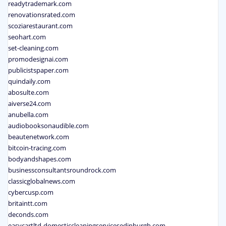
readytrademark.com
renovationsrated.com
scoziarestaurant.com
seohart.com
set-cleaning.com
promodesignai.com
publicistspaper.com
quindaily.com
abosulte.com
aiverse24.com
anubella.com
audiobooksonaudible.com
beautenetwork.com
bitcoin-tracing.com
bodyandshapes.com
businessconsultantsroundrock.com
classicglobalnews.com
cybercusp.com
britaintt.com
deconds.com
easycartltd-domesticcleaningservicesedinburgh.com