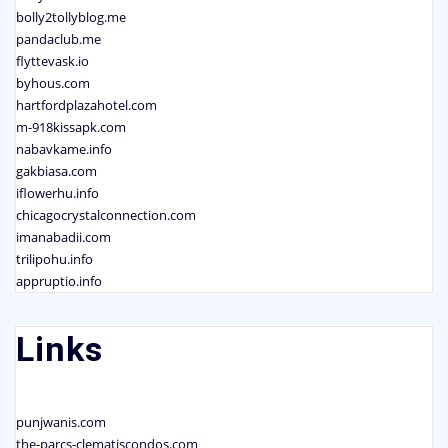
bolly2tollyblog.me
pandaclub.me
flyttevask.io
byhous.com
hartfordplazahotel.com
m-918kissapk.com
nabavkame.info
gakbiasa.com
iflowerhu.info
chicagocrystalconnection.com
imanabadii.com
trilipohu.info
appruptio.info
Links
punjwanis.com
the-parcs-clematiscondos.com