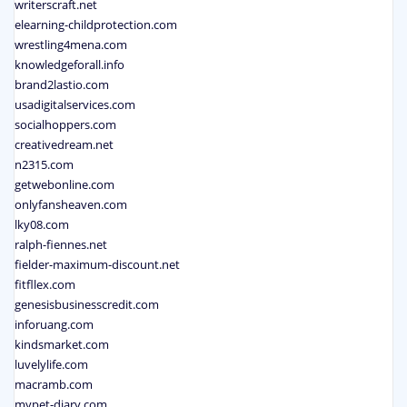
writerscraft.net
elearning-childprotection.com
wrestling4mena.com
knowledgeforall.info
brand2lastio.com
usadigitalservices.com
socialhoppers.com
creativedream.net
n2315.com
getwebonline.com
onlyfansheaven.com
lky08.com
ralph-fiennes.net
fielder-maximum-discount.net
fitfllex.com
genesisbusinesscredit.com
inforuang.com
kindsmarket.com
luvelylife.com
macramb.com
mypet-diary.com