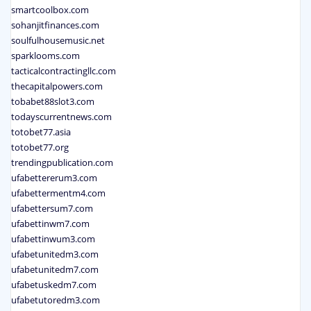
smartcoolbox.com
sohanjitfinances.com
soulfulhousemusic.net
sparklooms.com
tacticalcontractingllc.com
thecapitalpowers.com
tobabet88slot3.com
todayscurrentnews.com
totobet77.asia
totobet77.org
trendingpublication.com
ufabettererum3.com
ufabettermentm4.com
ufabettersum7.com
ufabettinwm7.com
ufabettinwum3.com
ufabetunitedm3.com
ufabetunitedm7.com
ufabetuskedm7.com
ufabetutoredm3.com