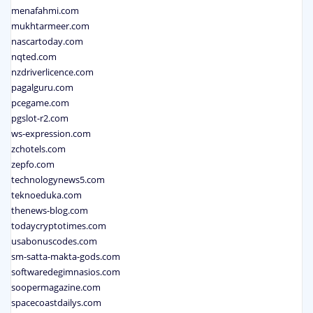
menafahmi.com
mukhtarmeer.com
nascartoday.com
nqted.com
nzdriverlicence.com
pagalguru.com
pcegame.com
pgslot-r2.com
ws-expression.com
zchotels.com
zepfo.com
technologynews5.com
teknoeduka.com
thenews-blog.com
todaycryptotimes.com
usabonuscodes.com
sm-satta-makta-gods.com
softwaredegimnasios.com
soopermagazine.com
spacecoastdailys.com