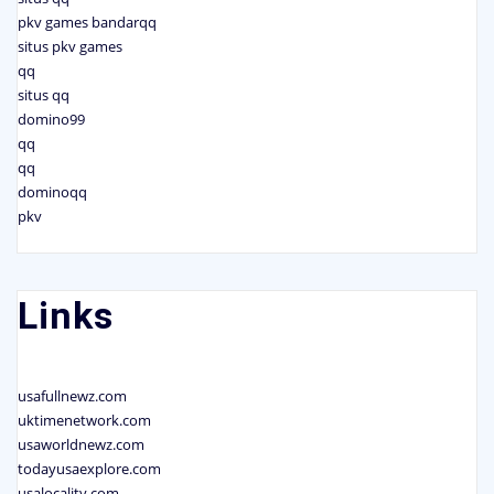
pkv games bandarqq
situs pkv games
qq
situs qq
domino99
qq
qq
dominoqq
pkv
Links
usafullnewz.com
uktimenetwork.com
usaworldnewz.com
todayusaexplore.com
usalocality.com