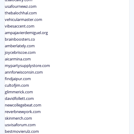
usafournewz.com
thebalochhal.com
vehicularmaster.com
vibesaccent.com
ampajavierdemiguel.org
brainboosters.co
amberlately.com
joycebriscoe.com
aicarmina.com
mypartysupplystore.com
annforwisconsin.com
findjaipur.com
cultofjim.com
glimmerick.com
davidfollett.com
newcollegebeat.com
reverbnewyork.com
skinmerch.com
usvisaforum.com
bestmovierulz.com