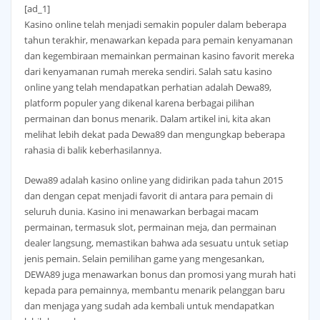
[ad_1]
Kasino online telah menjadi semakin populer dalam beberapa
tahun terakhir, menawarkan kepada para pemain kenyamanan
dan kegembiraan memainkan permainan kasino favorit mereka
dari kenyamanan rumah mereka sendiri. Salah satu kasino
online yang telah mendapatkan perhatian adalah Dewa89,
platform populer yang dikenal karena berbagai pilihan
permainan dan bonus menarik. Dalam artikel ini, kita akan
melihat lebih dekat pada Dewa89 dan mengungkap beberapa
rahasia di balik keberhasilannya.
Dewa89 adalah kasino online yang didirikan pada tahun 2015
dan dengan cepat menjadi favorit di antara para pemain di
seluruh dunia. Kasino ini menawarkan berbagai macam
permainan, termasuk slot, permainan meja, dan permainan
dealer langsung, memastikan bahwa ada sesuatu untuk setiap
jenis pemain. Selain pemilihan game yang mengesankan,
DEWA89 juga menawarkan bonus dan promosi yang murah hati
kepada para pemainnya, membantu menarik pelanggan baru
dan menjaga yang sudah ada kembali untuk mendapatkan