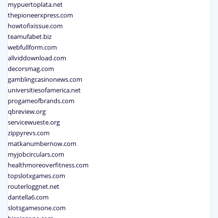
mypuertoplata.net
thepioneerxpress.com
howtofixissue.com
teamufabet.biz
webfullform.com
allviddownload.com
decorsmag.com
gamblingcasinonews.com
universitiesofamerica.net
progameofbrands.com
qbreview.org
servicewueste.org
zippyrevs.com
matkanumbernow.com
myjobcirculars.com
healthmoreoverfitness.com
topslotxgames.com
routerloggnet.net
dantella6.com
slotsgamesone.com