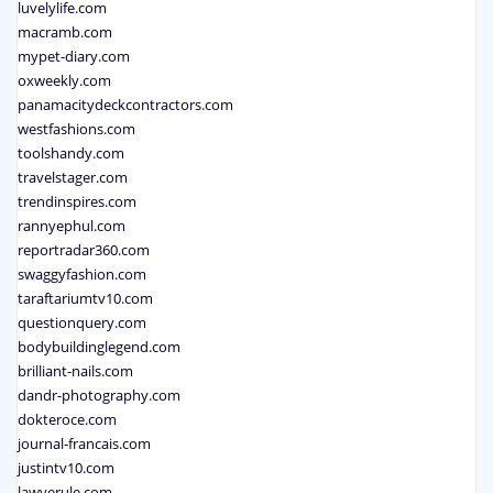
luvelylife.com
macramb.com
mypet-diary.com
oxweekly.com
panamacitydeckcontractors.com
westfashions.com
toolshandy.com
travelstager.com
trendinspires.com
rannyephul.com
reportradar360.com
swaggyfashion.com
taraftariumtv10.com
questionquery.com
bodybuildinglegend.com
brilliant-nails.com
dandr-photography.com
dokteroce.com
journal-francais.com
justintv10.com
lawyerule.com