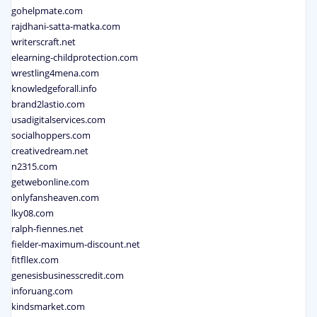
gohelpmate.com
rajdhani-satta-matka.com
writerscraft.net
elearning-childprotection.com
wrestling4mena.com
knowledgeforall.info
brand2lastio.com
usadigitalservices.com
socialhoppers.com
creativedream.net
n2315.com
getwebonline.com
onlyfansheaven.com
lky08.com
ralph-fiennes.net
fielder-maximum-discount.net
fitfllex.com
genesisbusinesscredit.com
inforuang.com
kindsmarket.com