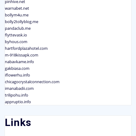
pinhive.net
warnabet.net
bollym4u.me
bolly2tollyblog.me
pandaclub.me
flyttevask.io
byhous.com
hartfordplazahotel.com
m-918kissapk.com
nabavkame.info
gakbiasa.com
iflowerhu.info
chicagocrystalconnection.com
imanabadii.com
trilipohu.info
appruptio.info
Links