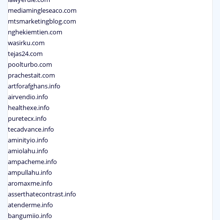
mediamingleseaco.com
mtsmarketingblog.com
nghekiemtien.com
wasirku.com
tejas24.com
poolturbo.com
prachestait.com
artforafghans.info
airvendio.info
healthexe.info
puretecx.info
tecadvance.info
aminityio.info
amiolahu.info
ampacheme.info
ampullahu.info
aromaxme.info
asserthatecontrast.info
atenderme.info
bangumiio.info