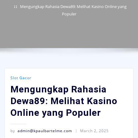
Mengungkap Rahasia Dewa89: Melihat Kasino Online yang
Populer
Slot Gacor
Mengungkap Rahasia
Dewa89: Melihat Kasino
Online yang Populer
by
admin@kpaulbartelme.com
March 2, 2025