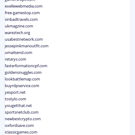
exellewebmedia.com
free-gamestop.com
sinbadtravels.com
ukmagzine.com
wareztech.org
usabestnetwork.com
jessepinkmanoutfit.com
umailsend.com
retarys.com
fasterformationcpf.com
goldensnuggles.com
lookbattlemap.com
buyrdpservice.com
yesport.net
tostylo.com
yougetthat.net
sportsnetclub.com
newbestcrypto.com
oxfordsave.com
iclassicgames.com