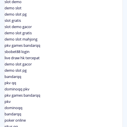
slot demo
demo slot
demo slot pg
slot gratis
slot demo gacor
demo slot gratis
demo slot mahjong
pkv games bandarqq
sbobet88 login
live draw hk tercepat
demo slot gacor
demo slot pg
bandarqq
pkv qq
dominoqq pkv
pkv games bandarqq
pkv
dominoqq
bandarqq
poker online
situs qq