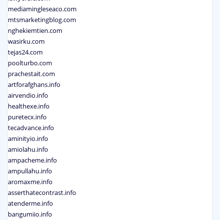
mediamingleseaco.com
mtsmarketingblog.com
nghekiemtien.com
wasirku.com
tejas24.com
poolturbo.com
prachestait.com
artforafghans.info
airvendio.info
healthexe.info
puretecx.info
tecadvance.info
aminityio.info
amiolahu.info
ampacheme.info
ampullahu.info
aromaxme.info
asserthatecontrast.info
atenderme.info
bangumiio.info