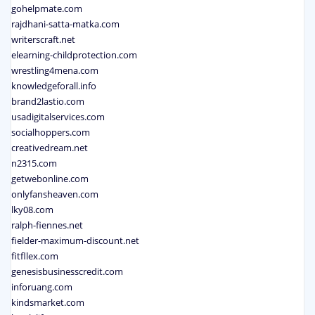
gohelpmate.com
rajdhani-satta-matka.com
writerscraft.net
elearning-childprotection.com
wrestling4mena.com
knowledgeforall.info
brand2lastio.com
usadigitalservices.com
socialhoppers.com
creativedream.net
n2315.com
getwebonline.com
onlyfansheaven.com
lky08.com
ralph-fiennes.net
fielder-maximum-discount.net
fitfllex.com
genesisbusinesscredit.com
inforuang.com
kindsmarket.com