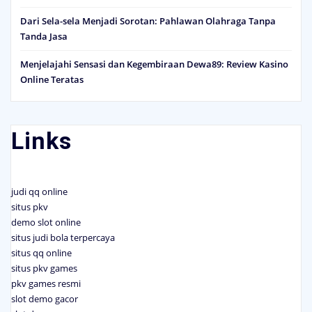
Dari Sela-sela Menjadi Sorotan: Pahlawan Olahraga Tanpa
Tanda Jasa
Menjelajahi Sensasi dan Kegembiraan Dewa89: Review Kasino
Online Teratas
Links
judi qq online
situs pkv
demo slot online
situs judi bola terpercaya
situs qq online
situs pkv games
pkv games resmi
slot demo gacor