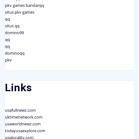
pkv games bandarqq
situs pkv games
qq
situs qq
domino99
qq
qq
dominoqq
pkv
Links
usafullnewz.com
uktimenetwork.com
usaworldnewz.com
todayusaexplore.com
usalocality.com