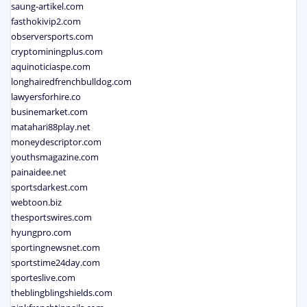
saung-artikel.com
fasthokivip2.com
observersports.com
cryptominingplus.com
aquinoticiaspe.com
longhairedfrenchbulldog.com
lawyersforhire.co
businemarket.com
matahari88play.net
moneydescriptor.com
youthsmagazine.com
painaidee.net
sportsdarkest.com
webtoon.biz
thesportswires.com
hyungpro.com
sportingnewsnet.com
sportstime24day.com
sporteslive.com
theblingblingshields.com