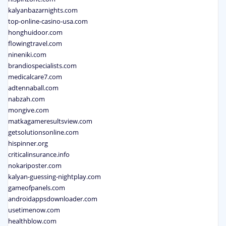
kalyanbazarnights.com
top-online-casino-usa.com
honghuidoor.com
flowingtravel.com
nineniki.com
brandiospecialists.com
medicalcare7.com
adtennaball.com
nabzah.com
mongive.com
matkagameresultsview.com
getsolutionsonline.com
hispinner.org
criticalinsurance.info
nokariposter.com
kalyan-guessing-nightplay.com
gameofpanels.com
androidappsdownloader.com
usetimenow.com
healthblow.com