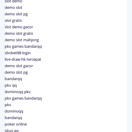
slot demo
demo slot
demo slot pg
slot gratis
slot demo gacor
demo slot gratis
demo slot mahjong
pkv games bandarqq
sbobet88 login
live draw hk tercepat
demo slot gacor
demo slot pg
bandarqq
pkv qq
dominoqq pkv
pkv games bandarqq
pkv
dominoqq
bandarqq
poker online
situs qq