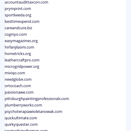
accountaudittaxcon.com
prymprint.com
sportkeeda.org
besttimespend.com
careandcure.biz
cogniyo.com
easymagazines.org
hirfanjilasmi.com
hometricks.org
leathercraftpro.com
microgridpower.org
mixiqo.com
needglobe.com
ortocoach.com
passionawe.com
pittsburghpaintingprofessionals.com
plumberryworks.com
psychoterapiawioletanowak.com
quickultimate.com
quirkyquester.com
sexmedicineformen.com