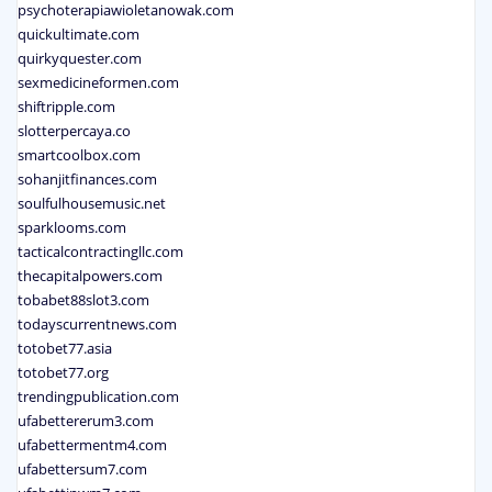
psychoterapiawioletanowak.com
quickultimate.com
quirkyquester.com
sexmedicineformen.com
shiftripple.com
slotterpercaya.co
smartcoolbox.com
sohanjitfinances.com
soulfulhousemusic.net
sparklooms.com
tacticalcontractingllc.com
thecapitalpowers.com
tobabet88slot3.com
todayscurrentnews.com
totobet77.asia
totobet77.org
trendingpublication.com
ufabettererum3.com
ufabettermentm4.com
ufabettersum7.com