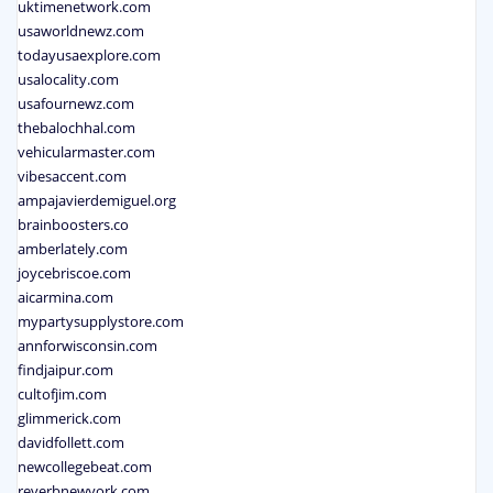
uktimenetwork.com
usaworldnewz.com
todayusaexplore.com
usalocality.com
usafournewz.com
thebalochhal.com
vehicularmaster.com
vibesaccent.com
ampajavierdemiguel.org
brainboosters.co
amberlately.com
joycebriscoe.com
aicarmina.com
mypartysupplystore.com
annforwisconsin.com
findjaipur.com
cultofjim.com
glimmerick.com
davidfollett.com
newcollegebeat.com
reverbnewyork.com