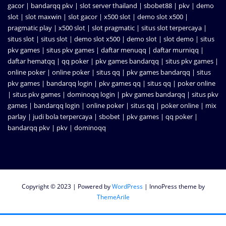
gacor
|
bandarqq pkv
|
slot server thailand
|
sbobet88
|
pkv
|
demo
slot
|
slot maxwin
|
slot gacor
|
x500 slot
|
demo slot x500
|
pragmatic play
|
x500 slot
|
slot pragmatic
|
situs slot terpercaya
|
situs slot
|
situs slot
|
demo slot x500
|
demo slot
|
slot demo
|
situs
pkv games
|
situs pkv games
|
daftar menuqq
|
daftar murniqq
|
daftar hematqq
|
qq poker
|
pkv games bandarqq
|
situs pkv games
|
online poker
|
online poker
|
situs qq
|
pkv games bandarqq
|
situs
pkv games
|
bandarqq login
|
pkv games qq
|
situs qq
|
poker online
|
situs pkv games
|
dominoqq login
|
pkv games bandarqq
|
situs pkv
games
|
bandarqq login
|
online poker
|
situs qq
|
poker online
|
mix
parlay
|
judi bola terpercaya
|
sbobet
|
pkv games
|
qq poker
|
bandarqq pkv
|
pkv
|
dominoqq
Copyright © 2023 | Powered by
WordPress
|
InnoPress theme by
ThemeArile