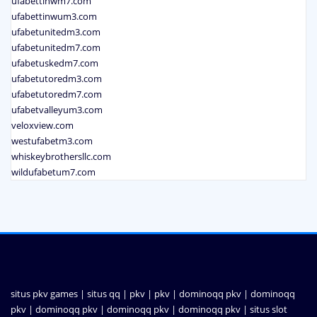
ufabettinwm7.com
ufabettinwum3.com
ufabetunitedm3.com
ufabetunitedm7.com
ufabetuskedm7.com
ufabetutoredm3.com
ufabetutoredm7.com
ufabetvalleyum3.com
veloxview.com
westufabetm3.com
whiskeybrothersllc.com
wildufabetum7.com
situs pkv games
|
situs qq
|
pkv
|
pkv
|
dominoqq pkv
|
dominoqq
pkv
|
dominoqq pkv
|
dominoqq pkv
|
dominoqq pkv
|
situs slot