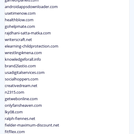
gameofpanels.com
androidappsdownloader.com
usetimenow.com
healthblow.com
gohelpmate.com
rajdhani-satta-matka.com
writerscraft.net
elearning-childprotection.com
wrestling4mena.com
knowledgeforall.info
brand2lastio.com
usadigitalservices.com
socialhoppers.com
creativedream.net
n2315.com
getwebonline.com
onlyfansheaven.com
lky08.com
ralph-fiennes.net
fielder-maximum-discount.net
fitfllex.com