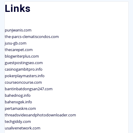
Links
punjwanis.com
the-parcs-clematiscondos.com
jusu-gb.com
thecarepet.com
blogwriterplus.com
guestpostingseo.com
casinogambitpro.info
pokerplaymasters.info
courseoncourse.com
bantinbatdongsan247.com
bahednog.info
bahenxgek.info
pertamaskre.com
threadsvideoandphotodownloader.com
techgiddy.com
usalivenetwork.com