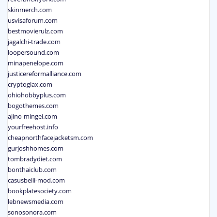
skinmerch.com
usvisaforum.com
bestmovierulz.com
jagalchi-trade.com
loopersound.com
minapenelope.com
justicereformalliance.com
cryptoglax.com
ohiohobbyplus.com
bogothemes.com
ajino-mingei.com
yourfreehost.info
cheapnorthfacejacketsm.com
gurjoshhomes.com
tombradydiet.com
bonthaiclub.com
casusbelli-mod.com
bookplatesociety.com
lebnewsmedia.com
sonosonora.com