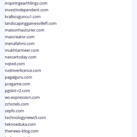
inspiringearthlings.com
investindependent.com
kralbozguncu1.com
landscapinggainesvillefl.com
maisonhauturier.com
mascreator.com
menafahmi.com
mukhtarmeer.com
nascartoday.com
nqted.com
nzdriverlicence.com
pagalguru.com
pcegame.com
pgslot-r2.com
ws-expression.com
zchotels.com
zepfo.com
technologynews5.com
teknoeduka.com
thenews-blog.com