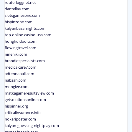
routerloggnet.net
dantella6.com
slotsgamesone.com
hispinzone.com
kalyanbazarnights.com
top-online-casino-usa.com
honghuidoor.com
flowingtravel.com
nineniki.com
brandiospecialists.com
medicalcare7.com
adtennaball.com
nabzah.com
mongive.com
matkagameresultsview.com
getsolutionsonline.com
hispinner.org
criticalinsurance.info
nokariposter.com
kalyan-guessing-nightplay.com