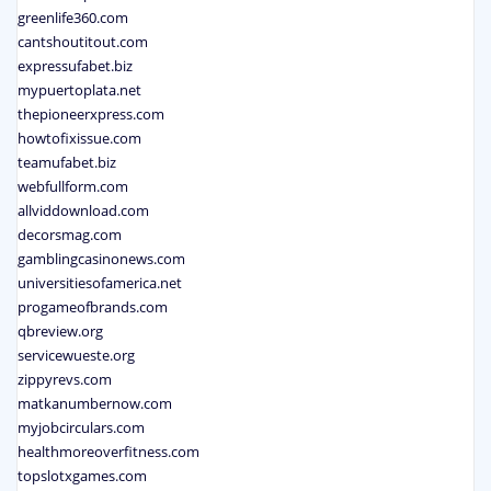
greenlife360.com
cantshoutitout.com
expressufabet.biz
mypuertoplata.net
thepioneerxpress.com
howtofixissue.com
teamufabet.biz
webfullform.com
allviddownload.com
decorsmag.com
gamblingcasinonews.com
universitiesofamerica.net
progameofbrands.com
qbreview.org
servicewueste.org
zippyrevs.com
matkanumbernow.com
myjobcirculars.com
healthmoreoverfitness.com
topslotxgames.com