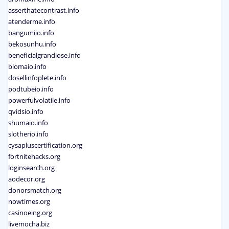
asserthatecontrast.info
atenderme.info
bangumiio.info
bekosunhu.info
beneficialgrandiose.info
blomaio.info
dosellinfoplete.info
podtubeio.info
powerfulvolatile.info
qvidsio.info
shumaio.info
slotherio.info
cysapluscertification.org
fortnitehacks.org
loginsearch.org
aodecor.org
donorsmatch.org
nowtimes.org
casinoeing.org
livemocha.biz