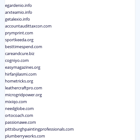
egardenio.info
arxteamio.info
getalexio.info
accountaudittaxcon.com
prymprint.com
sportkeeda.org
besttimespend.com
careandcure.biz
cogniyo.com
easymagazines.org
hirfanjilasmi.com
hometricks.org
leathercraftpro.com
microgridpower.org
mixiqo.com
needglobe.com
ortocoach.com
passionawe.com
pittsburghpaintingprofessionals.com
plumberryworks.com