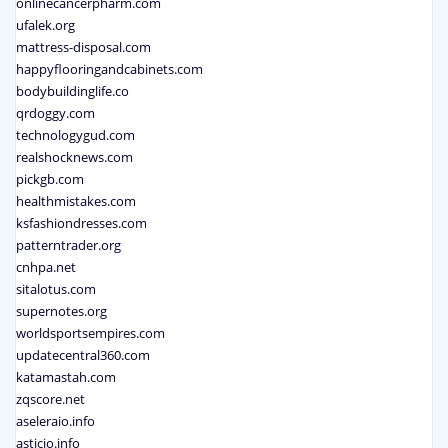
onlinecancerpharm.com
ufalek.org
mattress-disposal.com
happyflooringandcabinets.com
bodybuildinglife.co
qrdoggy.com
technologygud.com
realshocknews.com
pickgb.com
healthmistakes.com
ksfashiondresses.com
patterntrader.org
cnhpa.net
sitalotus.com
supernotes.org
worldsportsempires.com
updatecentral360.com
katamastah.com
zqscore.net
aseleraio.info
asticio.info