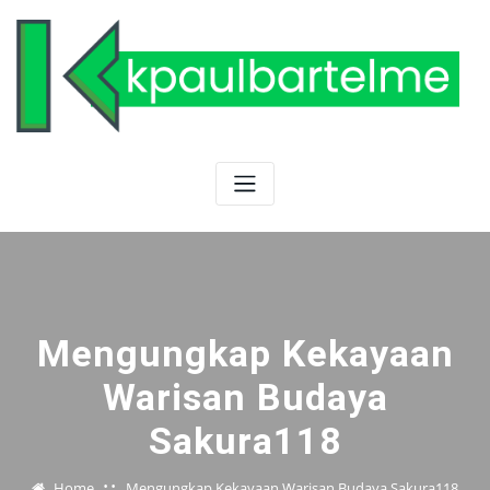
Skip
to
content
Mengungkap Kekayaan
Warisan Budaya
Sakura118
Home
Mengungkap Kekayaan Warisan Budaya Sakura118