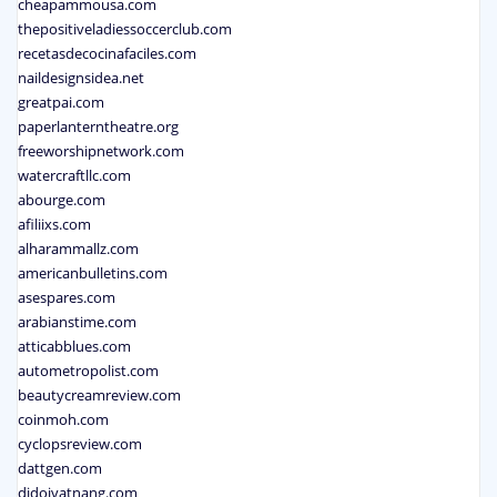
cheapammousa.com
thepositiveladiessoccerclub.com
recetasdecocinafaciles.com
naildesignsidea.net
greatpai.com
paperlanterntheatre.org
freeworshipnetwork.com
watercraftllc.com
abourge.com
afiliixs.com
alharammallz.com
americanbulletins.com
asespares.com
arabianstime.com
atticabblues.com
autometropolist.com
beautycreamreview.com
coinmoh.com
cyclopsreview.com
dattgen.com
didoivatnang.com