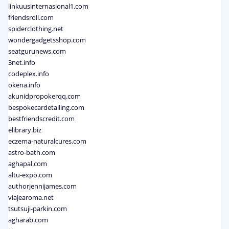
linkuusinternasional1.com
friendsroll.com
spiderclothing.net
wondergadgetsshop.com
seatgurunews.com
3net.info
codeplex.info
okena.info
akunidpropokerqq.com
bespokecardetailing.com
bestfriendscredit.com
elibrary.biz
eczema-naturalcures.com
astro-bath.com
aghapal.com
altu-expo.com
authorjennijames.com
viajearoma.net
tsutsuji-parkin.com
agharab.com