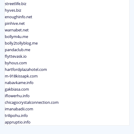
streetlife.biz
hyves.biz
enoughinfo.net
pinhive.net
warnabet.net
bollym4u.me
bolly2tollyblog.me
pandaclub.me
flyttevask.io
byhous.com
hartfordplazahotel.com
m-918kissapk.com
nabavkame.info
gakbiasa.com
iflowerhu.info
chicagocrystalconnection.com
imanabadii.com
trilipohu.info
appruptio.info