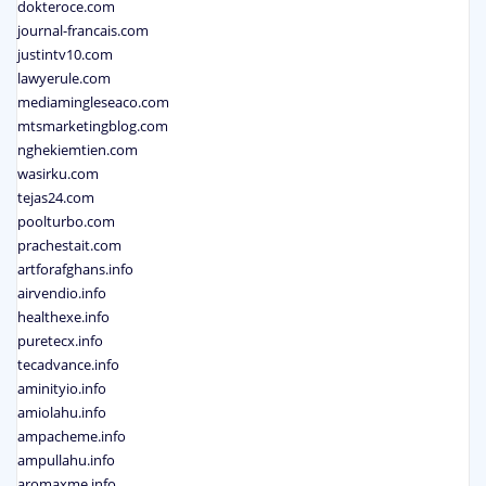
dokteroce.com
journal-francais.com
justintv10.com
lawyerule.com
mediamingleseaco.com
mtsmarketingblog.com
nghekiemtien.com
wasirku.com
tejas24.com
poolturbo.com
prachestait.com
artforafghans.info
airvendio.info
healthexe.info
puretecx.info
tecadvance.info
aminityio.info
amiolahu.info
ampacheme.info
ampullahu.info
aromaxme.info