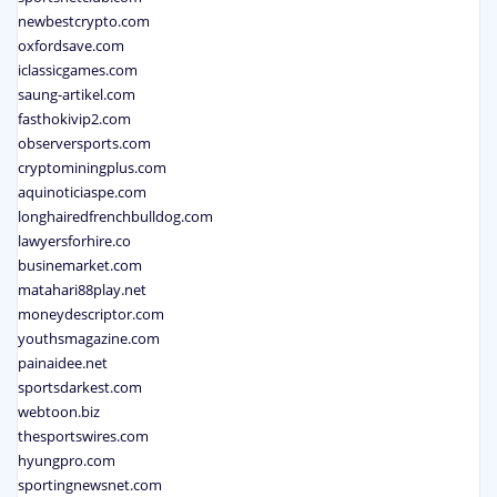
newbestcrypto.com
oxfordsave.com
iclassicgames.com
saung-artikel.com
fasthokivip2.com
observersports.com
cryptominingplus.com
aquinoticiaspe.com
longhairedfrenchbulldog.com
lawyersforhire.co
businemarket.com
matahari88play.net
moneydescriptor.com
youthsmagazine.com
painaidee.net
sportsdarkest.com
webtoon.biz
thesportswires.com
hyungpro.com
sportingnewsnet.com