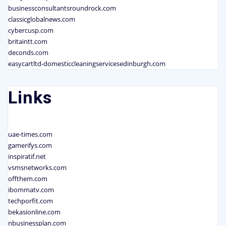
businessconsultantsroundrock.com
classicglobalnews.com
cybercusp.com
britaintt.com
deconds.com
easycartltd-domesticcleaningservicesedinburgh.com
Links
uae-times.com
gamerifys.com
inspiratif.net
vsmsnetworks.com
offthem.com
ibommatv.com
techporfit.com
bekasionline.com
nbusinessplan.com