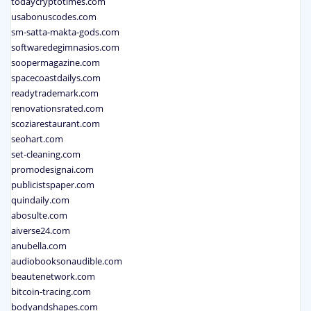
todaycryptotimes.com
usabonuscodes.com
sm-satta-makta-gods.com
softwaredegimnasios.com
soopermagazine.com
spacecoastdailys.com
readytrademark.com
renovationsrated.com
scoziarestaurant.com
seohart.com
set-cleaning.com
promodesignai.com
publicistspaper.com
quindaily.com
abosulte.com
aiverse24.com
anubella.com
audiobooksonaudible.com
beautenetwork.com
bitcoin-tracing.com
bodyandshapes.com