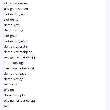
situs pkv games
pkv games resmi
slot demo gacor
slot demo
demo slot
demo slot pg
slot gratis
slot demo gacor
demo slot gratis
demo slot mahjong
pkv games bandarqq
sbobet88 login
live draw hk tercepat
demo slot gacor
demo slot pg
bandarqq
pkv qq
dominoqq pkv
pkv games bandarqq
pkv