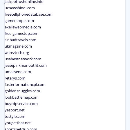
jackpotrushonline.info
ucnewshindi.com
freecellphonedatabase.com
gamersrope.com
exellewebmedia.com
free-gamestop.com
sinbadtravels.com
ukmagzine.com
wareztech.org
usabestnetwork.com
jessepinkmanoutfit.com
umailsend.com
retarys.com
fasterformationcpf.com
goldensnuggles.com
lookbattlemap.com
buyrdpservice.com
yesport.net
tostylo.com
yougetthat.net
sportsnetclub.com