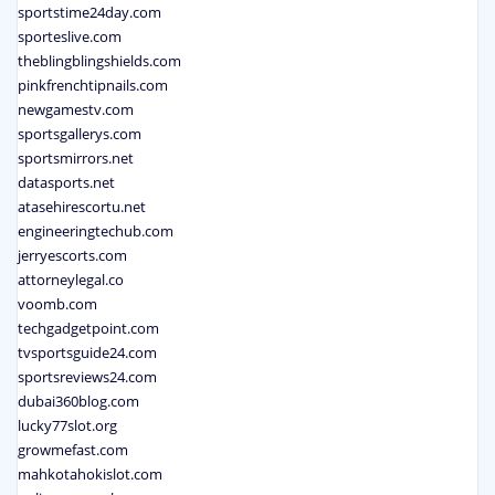
sportstime24day.com
sporteslive.com
theblingblingshields.com
pinkfrenchtipnails.com
newgamestv.com
sportsgallerys.com
sportsmirrors.net
datasports.net
atasehirescortu.net
engineeringtechub.com
jerryescorts.com
attorneylegal.co
voomb.com
techgadgetpoint.com
tvsportsguide24.com
sportsreviews24.com
dubai360blog.com
lucky77slot.org
growmefast.com
mahkotahokislot.com