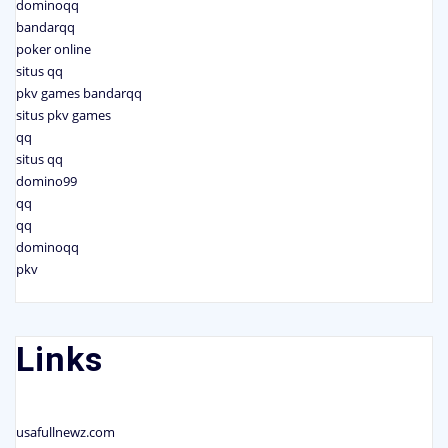
dominoqq
bandarqq
poker online
situs qq
pkv games bandarqq
situs pkv games
qq
situs qq
domino99
qq
qq
dominoqq
pkv
Links
usafullnewz.com