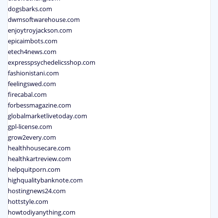
dogsbarks.com
dwmsoftwarehouse.com
enjoytroyjackson.com
epicaimbots.com
etech4news.com
expresspsychedelicsshop.com
fashionistani.com
feelingswed.com
firecabal.com
forbessmagazine.com
globalmarketlivetoday.com
gpl-license.com
grow2every.com
healthhousecare.com
healthkartreview.com
helpquitporn.com
highqualitybanknote.com
hostingnews24.com
hottstyle.com
howtodiyanything.com