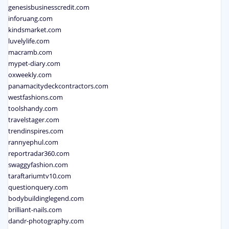
genesisbusinesscredit.com
inforuang.com
kindsmarket.com
luvelylife.com
macramb.com
mypet-diary.com
oxweekly.com
panamacitydeckcontractors.com
westfashions.com
toolshandy.com
travelstager.com
trendinspires.com
rannyephul.com
reportradar360.com
swaggyfashion.com
taraftariumtv10.com
questionquery.com
bodybuildinglegend.com
brilliant-nails.com
dandr-photography.com