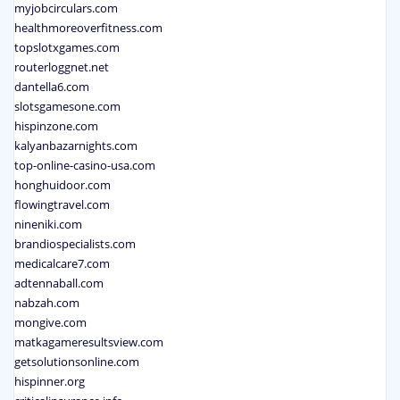
myjobcirculars.com
healthmoreoverfitness.com
topslotxgames.com
routerloggnet.net
dantella6.com
slotsgamesone.com
hispinzone.com
kalyanbazarnights.com
top-online-casino-usa.com
honghuidoor.com
flowingtravel.com
nineniki.com
brandiospecialists.com
medicalcare7.com
adtennaball.com
nabzah.com
mongive.com
matkagameresultsview.com
getsolutionsonline.com
hispinner.org