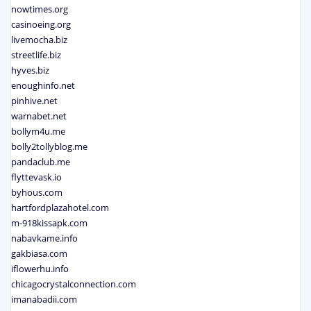
nowtimes.org
casinoeing.org
livemocha.biz
streetlife.biz
hyves.biz
enoughinfo.net
pinhive.net
warnabet.net
bollym4u.me
bolly2tollyblog.me
pandaclub.me
flyttevask.io
byhous.com
hartfordplazahotel.com
m-918kissapk.com
nabavkame.info
gakbiasa.com
iflowerhu.info
chicagocrystalconnection.com
imanabadii.com