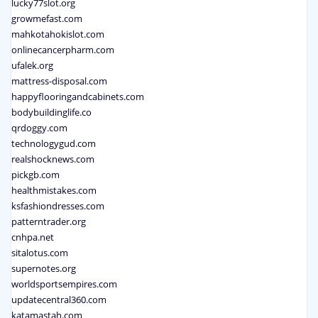
lucky77slot.org
growmefast.com
mahkotahokislot.com
onlinecancerpharm.com
ufalek.org
mattress-disposal.com
happyflooringandcabinets.com
bodybuildinglife.co
qrdoggy.com
technologygud.com
realshocknews.com
pickgb.com
healthmistakes.com
ksfashiondresses.com
patterntrader.org
cnhpa.net
sitalotus.com
supernotes.org
worldsportsempires.com
updatecentral360.com
katamastah.com