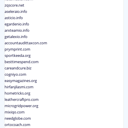
zqscore.net
aseleraio.info
asticio.info
egardenio.info
arxteamio.info
getalexio.info
accountaudittaxcon.com
prymprint.com
sportkeeda.org
besttimespend.com
careandcure.biz
cogniyo.com
easymagazines.org
hirfanjilasmi.com
hometricks.org
leathercraftpro.com
microgridpower.org
mixiqo.com
needglobe.com
ortocoach.com