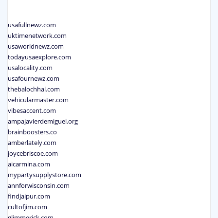
usafullnewz.com
uktimenetwork.com
usaworldnewz.com
todayusaexplore.com
usalocality.com
usafournewz.com
thebalochhal.com
vehicularmaster.com
vibesaccent.com
ampajavierdemiguel.org
brainboosters.co
amberlately.com
joycebriscoe.com
aicarmina.com
mypartysupplystore.com
annforwisconsin.com
findjaipur.com
cultofjim.com
glimmerick.com