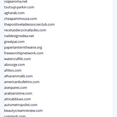
viajearoma.net
tsutsuji-parkin.com
agharab.com
cheapammousa.com
thepositiveladiessoccerclub.com
recetasdecocinafaciles.com
naildesignsidea.net
greatpai.com
paperlanterntheatre.org
freeworshipnetwork.com
watercraftllc.com
abourge.com
afiliixs.com
alharammallz.com
americanbulletins.com
asespares.com
arabianstime.com
atticabblues.com
autometropolist.com
beautycreamreview.com
coinmoh.com