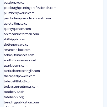
passionawe.com
pittsburghpaintingprofessionals.com
plumberryworks.com
psychoterapiawioletanowak.com
quickultimate.com
quirkyquester.com
sexmedicineformen.com
shiftripple.com
slotterpercaya.co
smartcoolbox.com
sohanjitfinances.com
soulfulhousemusic.net
sparklooms.com
tacticalcontractingllc.com
thecapitalpowers.com
tobabet88slot3.com
todayscurrentnews.com
totobet77.asia
totobet77.org
trendingpublication.com