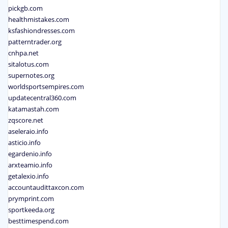
pickgb.com
healthmistakes.com
ksfashiondresses.com
patterntrader.org
cnhpa.net
sitalotus.com
supernotes.org
worldsportsempires.com
updatecentral360.com
katamastah.com
zqscore.net
aseleraio.info
asticio.info
egardenio.info
arxteamio.info
getalexio.info
accountaudittaxcon.com
prymprint.com
sportkeeda.org
besttimespend.com