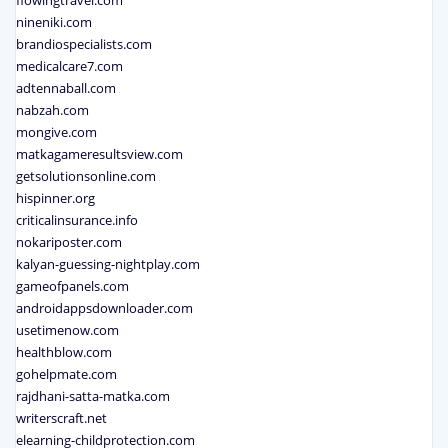
nineniki.com
brandiospecialists.com
medicalcare7.com
adtennaball.com
nabzah.com
mongive.com
matkagameresultsview.com
getsolutionsonline.com
hispinner.org
criticalinsurance.info
nokariposter.com
kalyan-guessing-nightplay.com
gameofpanels.com
androidappsdownloader.com
usetimenow.com
healthblow.com
gohelpmate.com
rajdhani-satta-matka.com
writerscraft.net
elearning-childprotection.com