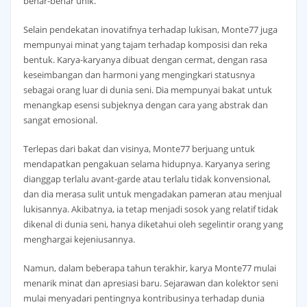
benar-benar unik.
Selain pendekatan inovatifnya terhadap lukisan, Monte77 juga
mempunyai minat yang tajam terhadap komposisi dan reka
bentuk. Karya-karyanya dibuat dengan cermat, dengan rasa
keseimbangan dan harmoni yang mengingkari statusnya
sebagai orang luar di dunia seni. Dia mempunyai bakat untuk
menangkap esensi subjeknya dengan cara yang abstrak dan
sangat emosional.
Terlepas dari bakat dan visinya, Monte77 berjuang untuk
mendapatkan pengakuan selama hidupnya. Karyanya sering
dianggap terlalu avant-garde atau terlalu tidak konvensional,
dan dia merasa sulit untuk mengadakan pameran atau menjual
lukisannya. Akibatnya, ia tetap menjadi sosok yang relatif tidak
dikenal di dunia seni, hanya diketahui oleh segelintir orang yang
menghargai kejeniusannya.
Namun, dalam beberapa tahun terakhir, karya Monte77 mulai
menarik minat dan apresiasi baru. Sejarawan dan kolektor seni
mulai menyadari pentingnya kontribusinya terhadap dunia