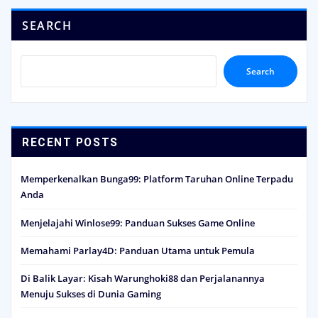
SEARCH
Search
RECENT POSTS
Memperkenalkan Bunga99: Platform Taruhan Online Terpadu
Anda
Menjelajahi Winlose99: Panduan Sukses Game Online
Memahami Parlay4D: Panduan Utama untuk Pemula
Di Balik Layar: Kisah Warunghoki88 dan Perjalanannya
Menuju Sukses di Dunia Gaming