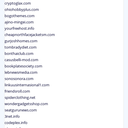
cryptoglax.com
ohiohobbyplus.com
bogothemes.com
ajino-mingei.com
yourfreehost.info
cheapnorthfacejacketsm.com
gurjoshhomes.com
tombradydiet.com
bonthaiclub.com
casusbelli-mod.com
bookplatesociety.com
lebnewsmedia.com
sonosonora.com
linkuusinternasional1.com
friendsroll.com
spiderclothing.net
wondergadgetsshop.com
seatgurunews.com
3net.info
codeplex.info