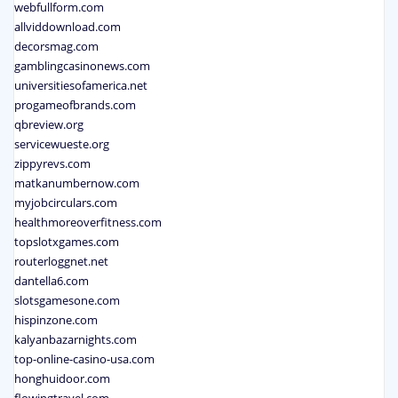
webfullform.com
allviddownload.com
decorsmag.com
gamblingcasinonews.com
universitiesofamerica.net
progameofbrands.com
qbreview.org
servicewueste.org
zippyrevs.com
matkanumbernow.com
myjobcirculars.com
healthmoreoverfitness.com
topslotxgames.com
routerloggnet.net
dantella6.com
slotsgamesone.com
hispinzone.com
kalyanbazarnights.com
top-online-casino-usa.com
honghuidoor.com
flowingtravel.com