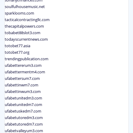
sohanjitfinances.com
soulfulhousemusic.net
sparklooms.com
tacticalcontractingllc.com
thecapitalpowers.com
tobabet88slot3.com
todayscurrentnews.com
totobet77.asia
totobet77.org
trendingpublication.com
ufabettererum3.com
ufabettermentm4.com
ufabettersum7.com
ufabettinwm7.com
ufabettinwum3.com
ufabetunitedm3.com
ufabetunitedm7.com
ufabetuskedm7.com
ufabetutoredm3.com
ufabetutoredm7.com
ufabetvalleyum3.com