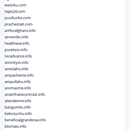
wasirku.com
tejas24.com
poolturbo.com
prachestait.com
artforafghans.info
airvendio.info
healthexe.info
puretecx.info
tecadvance.info
aminityio.info
amiolahu.info
ampacheme.info
ampullahu.info
aromaxme.info
asserthatecontrast.info
atenderme.info
bangumiio.info
bekosunhu.info
beneficialgrandiose.info
blomaio.info