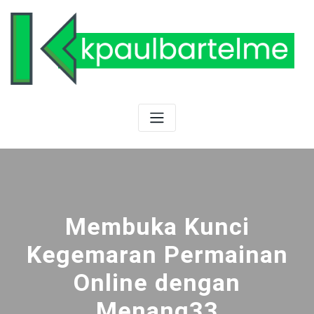
Skip
to
content
Membuka Kunci
Kegemaran Permainan
Online dengan
Menang33