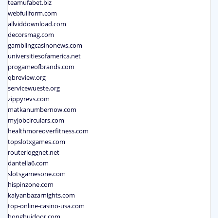
teamufabet.biz
webfullform.com
allviddownload.com
decorsmag.com
gamblingcasinonews.com
universitiesofamerica.net
progameofbrands.com
qbreview.org
servicewueste.org
zippyrevs.com
matkanumbernow.com
myjobcirculars.com
healthmoreoverfitness.com
topslotxgames.com
routerloggnet.net
dantella6.com
slotsgamesone.com
hispinzone.com
kalyanbazarnights.com
top-online-casino-usa.com
honghuidoor.com