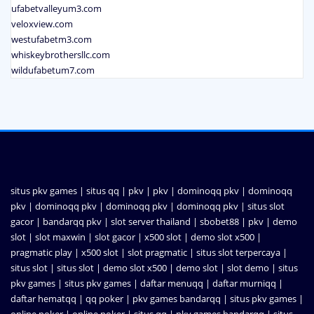
ufabetvalleyum3.com
veloxview.com
westufabetm3.com
whiskeybrothersllc.com
wildufabetum7.com
situs pkv games
|
situs qq
|
pkv
|
pkv
|
dominoqq pkv
|
dominoqq
pkv
|
dominoqq pkv
|
dominoqq pkv
|
dominoqq pkv
|
situs slot
gacor
|
bandarqq pkv
|
slot server thailand
|
sbobet88
|
pkv
|
demo
slot
|
slot maxwin
|
slot gacor
|
x500 slot
|
demo slot x500
|
pragmatic play
|
x500 slot
|
slot pragmatic
|
situs slot terpercaya
|
situs slot
|
situs slot
|
demo slot x500
|
demo slot
|
slot demo
|
situs
pkv games
|
situs pkv games
|
daftar menuqq
|
daftar murniqq
|
daftar hematqq
|
qq poker
|
pkv games bandarqq
|
situs pkv games
|
online poker
|
online poker
|
situs qq
|
pkv games bandarqq
|
situs