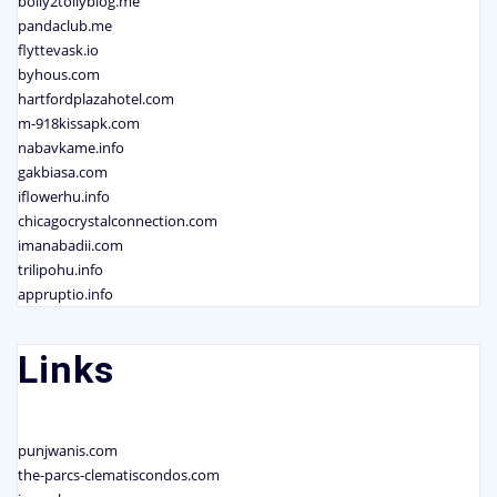
bolly2tollyblog.me
pandaclub.me
flyttevask.io
byhous.com
hartfordplazahotel.com
m-918kissapk.com
nabavkame.info
gakbiasa.com
iflowerhu.info
chicagocrystalconnection.com
imanabadii.com
trilipohu.info
appruptio.info
Links
punjwanis.com
the-parcs-clematiscondos.com