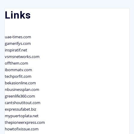
Links
uae-times.com
gamerifys.com
inspiratif.net
vsmsnetworks.com
offthem.com
ibommatv.com
techporfit.com
bekasionline.com
nbusinessplan.com
greenlife360.com
cantshoutitout.com
expressufabet.biz
mypuertoplata.net
thepioneerxpress.com
howtofixissue.com