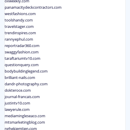
oxweekly.com
panamacitydeckcontractors.com
westfashions.com
toolshandy.com
travelstager.com
trendinspires.com
rannyephul.com
reportradar360.com
swaggyfashion.com
taraftariumtv10.com
questionquery.com
bodybuildinglegend.com
brilliant-nails.com
dandr-photography.com
dokteroce.com
journal-francais.com
justintv10.com
lawyerule.com
mediamingleseaco.com
mtsmarketingblog.com
nghekiemtien.com