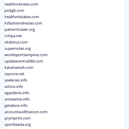
realshocknews.com
pickgb.com
healthmistakes.com
ksfashiondresses.com
patterntrader.org
cnhpa.net
sitalotus.com
supernotes.org
worldsportsempires.com
updatecentral360.com
katamastah.com
zqscore.net
aseleraio.info
asticio.info
egardenio.info
arxteamio.info
getalexio.info
accountaudittaxcon.com
prymprint.com
sportkeeda.org