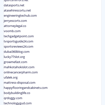
sportsmirrors.net
datasports.net
atasehirescortu.net
engineeringtechub.com
jerryescorts.com
attorneylegal.co
voomb.com
techgadgetpoint.com
tvsportsguide24.com
sportsreviews24.com
dubai360blog.com
lucky77slot.org
growmefast.com
mahkotahokislot.com
onlinecancerpharm.com
ufalek.org
mattress-disposal.com
happyflooringandcabinets.com
bodybuildinglife.co
qrdoggy.com
technologygud.com