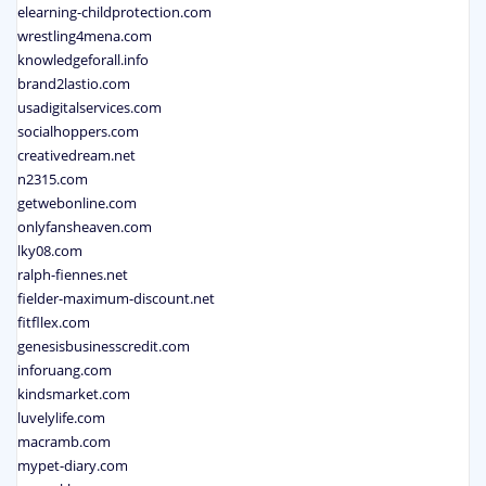
elearning-childprotection.com
wrestling4mena.com
knowledgeforall.info
brand2lastio.com
usadigitalservices.com
socialhoppers.com
creativedream.net
n2315.com
getwebonline.com
onlyfansheaven.com
lky08.com
ralph-fiennes.net
fielder-maximum-discount.net
fitfllex.com
genesisbusinesscredit.com
inforuang.com
kindsmarket.com
luvelylife.com
macramb.com
mypet-diary.com