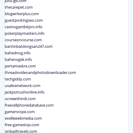
jusu-gb.com
thecarepet.com
blogwriterplus.com
guestpostingseo.com
casinogambitpro.info
pokerplaymasters.info
courseoncourse.com
bantinbatdongsan247.com
bahednog.info
bahenxgek.info
pertamaskre.com
threadsvideoandphotodownloader.com
techgiddy.com
usalivenetwork.com
jackpotrushonline.info
ucnewshindi.com
freecellphonedatabase.com
gamersrope.com
exellewebmedia.com
free-gamestop.com
sinbadtravels.com