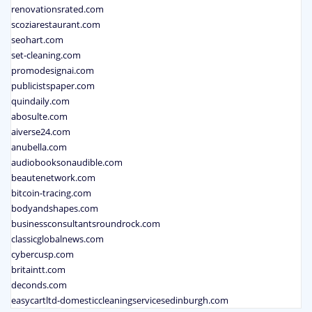
renovationsrated.com
scoziarestaurant.com
seohart.com
set-cleaning.com
promodesignai.com
publicistspaper.com
quindaily.com
abosulte.com
aiverse24.com
anubella.com
audiobooksonaudible.com
beautenetwork.com
bitcoin-tracing.com
bodyandshapes.com
businessconsultantsroundrock.com
classicglobalnews.com
cybercusp.com
britaintt.com
deconds.com
easycartltd-domesticcleaningservicesedinburgh.com