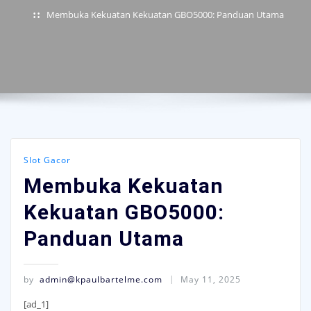
Membuka Kekuatan Kekuatan GBO5000: Panduan Utama
Slot Gacor
Membuka Kekuatan
Kekuatan GBO5000:
Panduan Utama
by
admin@kpaulbartelme.com
May 11, 2025
[ad_1]