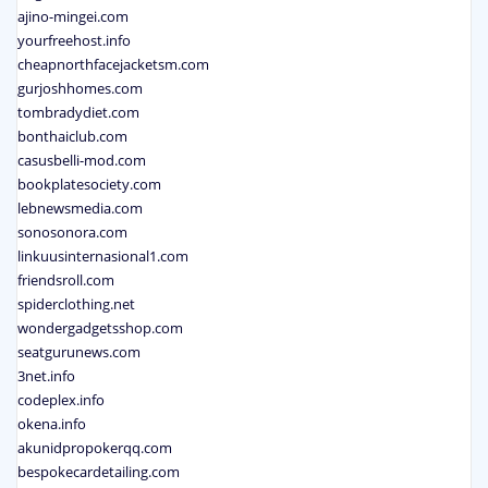
ajino-mingei.com
yourfreehost.info
cheapnorthfacejacketsm.com
gurjoshhomes.com
tombradydiet.com
bonthaiclub.com
casusbelli-mod.com
bookplatesociety.com
lebnewsmedia.com
sonosonora.com
linkuusinternasional1.com
friendsroll.com
spiderclothing.net
wondergadgetsshop.com
seatgurunews.com
3net.info
codeplex.info
okena.info
akunidpropokerqq.com
bespokecardetailing.com