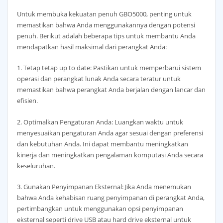
Untuk membuka kekuatan penuh GBO5000, penting untuk
memastikan bahwa Anda menggunakannya dengan potensi
penuh. Berikut adalah beberapa tips untuk membantu Anda
mendapatkan hasil maksimal dari perangkat Anda:
1. Tetap tetap up to date: Pastikan untuk memperbarui sistem
operasi dan perangkat lunak Anda secara teratur untuk
memastikan bahwa perangkat Anda berjalan dengan lancar dan
efisien.
2. Optimalkan Pengaturan Anda: Luangkan waktu untuk
menyesuaikan pengaturan Anda agar sesuai dengan preferensi
dan kebutuhan Anda. Ini dapat membantu meningkatkan
kinerja dan meningkatkan pengalaman komputasi Anda secara
keseluruhan.
3. Gunakan Penyimpanan Eksternal: Jika Anda menemukan
bahwa Anda kehabisan ruang penyimpanan di perangkat Anda,
pertimbangkan untuk menggunakan opsi penyimpanan
eksternal seperti drive USB atau hard drive eksternal untuk