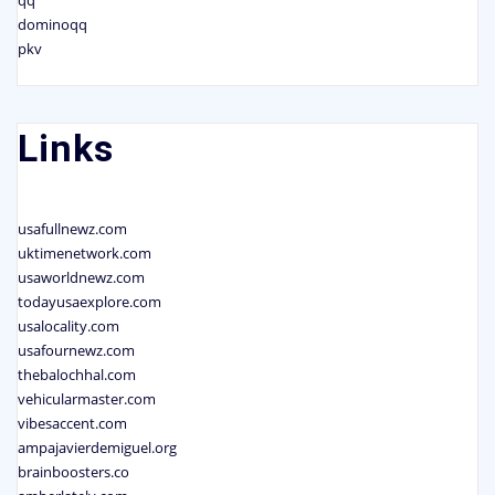
qq
dominoqq
pkv
Links
usafullnewz.com
uktimenetwork.com
usaworldnewz.com
todayusaexplore.com
usalocality.com
usafournewz.com
thebalochhal.com
vehicularmaster.com
vibesaccent.com
ampajavierdemiguel.org
brainboosters.co