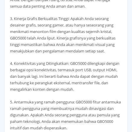
semua data penting Anda aman dan aman.
3. Kinerja Grafis Berkualitas Tinggi: Apakah Anda seorang
desainer grafis, seorang gamer, atau hanya seseorang yang
menikmati menonton film dengan kualitas sejernih kristal,
GBO5000 telah Anda liput. Kinerja grafisnya yang berkualitas
tinggi memastikan bahwa Anda akan menikmati visual yang
menakjubkan dan pengalaman mendalam setiap saat.
4. Konektivitas yang Ditingkatkan: GBO5000 dilengkapi dengan
berbagai opsi konektivitas, termasuk port USB, output HDMI,
dan banyak lagi. Ini berarti bahwa Anda dapat dengan mudah
terhubung ke perangkat eksternal, mentransfer file, dan
mengalirkan konten dengan mudah.
5. Antarmuka yang ramah pengguna: GBO5000 fitur antarmuka
ramah pengguna yang membuatnya mudah dinavigasi dan
digunakan. Apakah Anda seorang pengguna atau pemula yang
paham teknologi, Anda akan menemukan bahwa GBO5000
intuitif dan mudah dioperasikan.