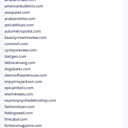
americanbulletins.com
asespares.com
arabianstime.com
atticabblues.com
autometropolist.com
beautycreamreview.com
coinmoh.com
cyclopsreview.com
dattgen.com
didoivatnang.com
dogsbarks.com
dwmsoftwarehouse.com
enjoytroyjackson.com
epicaimbots.com
etech4news.com
expresspsychedelicsshop.com
fashionistani.com
feelingswed.com
firecabal.com
forbessmagazine.com