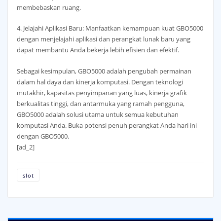
membebaskan ruang.
4. Jelajahi Aplikasi Baru: Manfaatkan kemampuan kuat GBO5000
dengan menjelajahi aplikasi dan perangkat lunak baru yang
dapat membantu Anda bekerja lebih efisien dan efektif.
Sebagai kesimpulan, GBO5000 adalah pengubah permainan
dalam hal daya dan kinerja komputasi. Dengan teknologi
mutakhir, kapasitas penyimpanan yang luas, kinerja grafik
berkualitas tinggi, dan antarmuka yang ramah pengguna,
GBO5000 adalah solusi utama untuk semua kebutuhan
komputasi Anda. Buka potensi penuh perangkat Anda hari ini
dengan GBO5000.
[ad_2]
slot