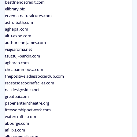
bestfriendscredit.com
elibrary.biz
eczema-naturalcures.com
astro-bath.com
aghapal.com
altu-expo.com
authorjennijames.com
viajearoma.net
tsutsuji-parkin.com
agharab.com
cheapammousa.com
thepositiveladiessoccerclub.com
recetasdecocinafaciles.com
naildesignsidea.net
greatpai.com
paperlanterntheatre.org
freeworshipnetwork.com
watercraftllc.com
abourge.com
afiliixs.com
alharammallz.com