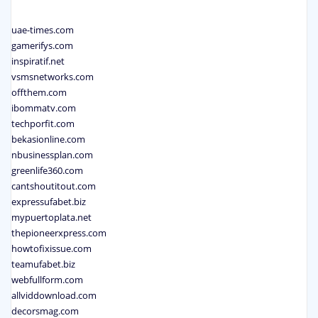
uae-times.com
gamerifys.com
inspiratif.net
vsmsnetworks.com
offthem.com
ibommatv.com
techporfit.com
bekasionline.com
nbusinessplan.com
greenlife360.com
cantshoutitout.com
expressufabet.biz
mypuertoplata.net
thepioneerxpress.com
howtofixissue.com
teamufabet.biz
webfullform.com
allviddownload.com
decorsmag.com