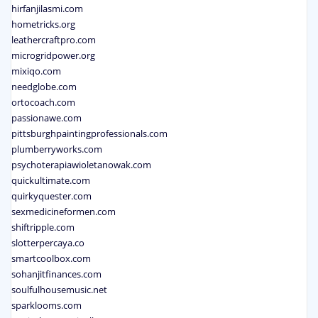
hirfanjilasmi.com
hometricks.org
leathercraftpro.com
microgridpower.org
mixiqo.com
needglobe.com
ortocoach.com
passionawe.com
pittsburghpaintingprofessionals.com
plumberryworks.com
psychoterapiawioletanowak.com
quickultimate.com
quirkyquester.com
sexmedicineformen.com
shiftripple.com
slotterpercaya.co
smartcoolbox.com
sohanjitfinances.com
soulfulhousemusic.net
sparklooms.com