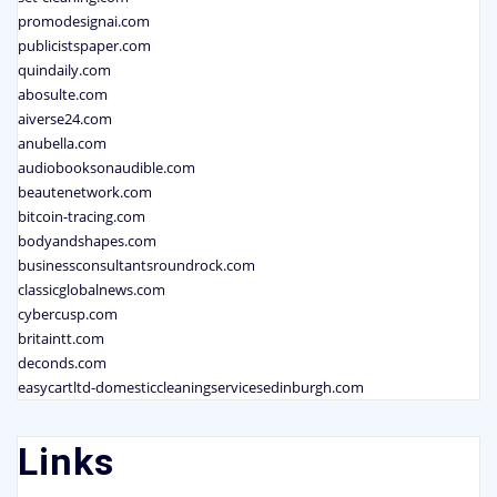
promodesignai.com
publicistspaper.com
quindaily.com
abosulte.com
aiverse24.com
anubella.com
audiobooksonaudible.com
beautenetwork.com
bitcoin-tracing.com
bodyandshapes.com
businessconsultantsroundrock.com
classicglobalnews.com
cybercusp.com
britaintt.com
deconds.com
easycartltd-domesticcleaningservicesedinburgh.com
Links