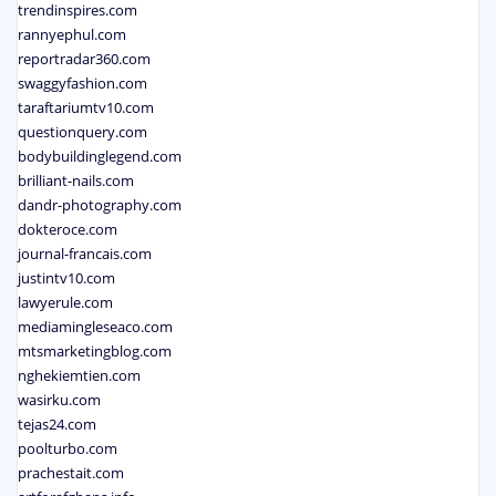
trendinspires.com
rannyephul.com
reportradar360.com
swaggyfashion.com
taraftariumtv10.com
questionquery.com
bodybuildinglegend.com
brilliant-nails.com
dandr-photography.com
dokteroce.com
journal-francais.com
justintv10.com
lawyerule.com
mediamingleseaco.com
mtsmarketingblog.com
nghekiemtien.com
wasirku.com
tejas24.com
poolturbo.com
prachestait.com