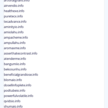
artforafghans.info
airvendio.info
healthexe.info
puretecx.info
tecadvance.info
aminityio.info
amiolahu.info
ampacheme.info
ampullahu.info
aromaxme.info
asserthatecontrast.info
atenderme.info
bangumiio.info
bekosunhu.info
beneficialgrandiose.info
blomaio.info
dosellinfoplete.info
podtubeio.info
powerfulvolatile.info
qvidsio.info
shumaio.info