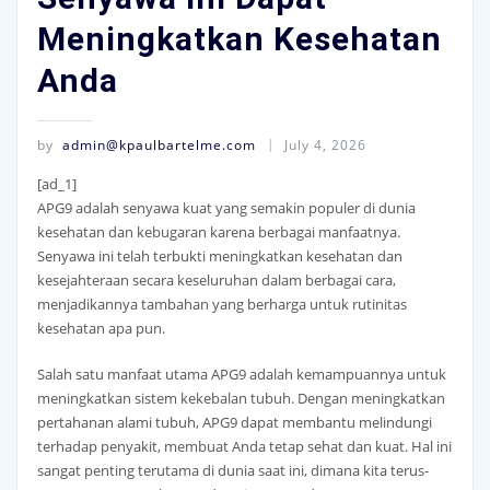
Meningkatkan Kesehatan
Anda
by
admin@kpaulbartelme.com
July 4, 2026
[ad_1]
APG9 adalah senyawa kuat yang semakin populer di dunia
kesehatan dan kebugaran karena berbagai manfaatnya.
Senyawa ini telah terbukti meningkatkan kesehatan dan
kesejahteraan secara keseluruhan dalam berbagai cara,
menjadikannya tambahan yang berharga untuk rutinitas
kesehatan apa pun.
Salah satu manfaat utama APG9 adalah kemampuannya untuk
meningkatkan sistem kekebalan tubuh. Dengan meningkatkan
pertahanan alami tubuh, APG9 dapat membantu melindungi
terhadap penyakit, membuat Anda tetap sehat dan kuat. Hal ini
sangat penting terutama di dunia saat ini, dimana kita terus-