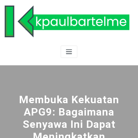
Skip
to
content
Membuka Kekuatan
APG9: Bagaimana
Senyawa Ini Dapat
Meningkatkan