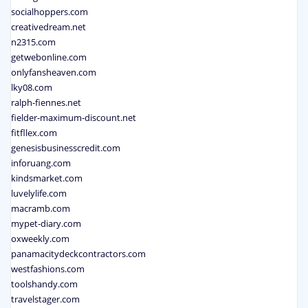
socialhoppers.com
creativedream.net
n2315.com
getwebonline.com
onlyfansheaven.com
lky08.com
ralph-fiennes.net
fielder-maximum-discount.net
fitfllex.com
genesisbusinesscredit.com
inforuang.com
kindsmarket.com
luvelylife.com
macramb.com
mypet-diary.com
oxweekly.com
panamacitydeckcontractors.com
westfashions.com
toolshandy.com
travelstager.com