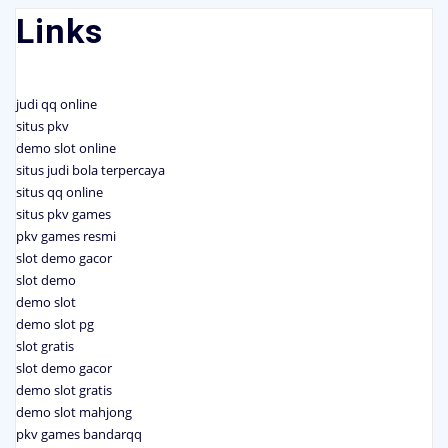
Links
judi qq online
situs pkv
demo slot online
situs judi bola terpercaya
situs qq online
situs pkv games
pkv games resmi
slot demo gacor
slot demo
demo slot
demo slot pg
slot gratis
slot demo gacor
demo slot gratis
demo slot mahjong
pkv games bandarqq