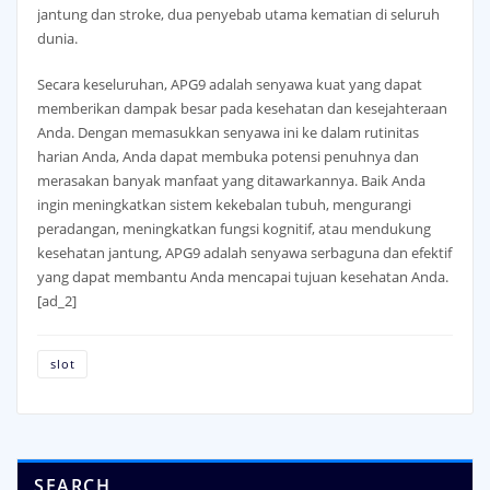
jantung dan stroke, dua penyebab utama kematian di seluruh
dunia.
Secara keseluruhan, APG9 adalah senyawa kuat yang dapat
memberikan dampak besar pada kesehatan dan kesejahteraan
Anda. Dengan memasukkan senyawa ini ke dalam rutinitas
harian Anda, Anda dapat membuka potensi penuhnya dan
merasakan banyak manfaat yang ditawarkannya. Baik Anda
ingin meningkatkan sistem kekebalan tubuh, mengurangi
peradangan, meningkatkan fungsi kognitif, atau mendukung
kesehatan jantung, APG9 adalah senyawa serbaguna dan efektif
yang dapat membantu Anda mencapai tujuan kesehatan Anda.
[ad_2]
slot
SEARCH