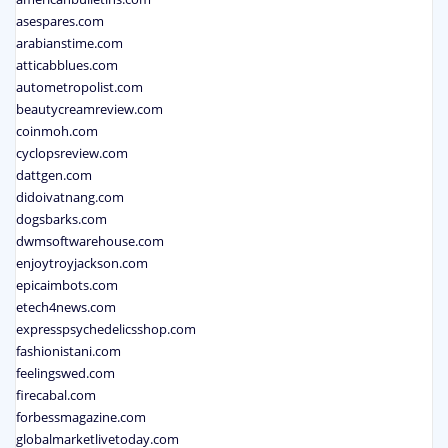
asespares.com
arabianstime.com
atticabblues.com
autometropolist.com
beautycreamreview.com
coinmoh.com
cyclopsreview.com
dattgen.com
didoivatnang.com
dogsbarks.com
dwmsoftwarehouse.com
enjoytroyjackson.com
epicaimbots.com
etech4news.com
expresspsychedelicsshop.com
fashionistani.com
feelingswed.com
firecabal.com
forbessmagazine.com
globalmarketlivetoday.com