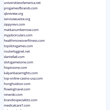
universitiesofamerica.net
progameofbrands.com
qbreview.org
servicewueste.org
zippyrevs.com
matkanumbernow.com
myjobcirculars.com
healthmoreoverfitness.com
topslotxgames.com
routerloggnet.net
dantella6.com
slotsgamesone.com
hispinzone.com
kalyanbazarnights.com
top-online-casino-usa.com
honghuidoor.com
flowingtravel.com
nineniki.com
brandiospecialists.com
medicalcare7.com