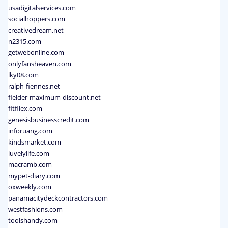
usadigitalservices.com
socialhoppers.com
creativedream.net
n2315.com
getwebonline.com
onlyfansheaven.com
lky08.com
ralph-fiennes.net
fielder-maximum-discount.net
fitfllex.com
genesisbusinesscredit.com
inforuang.com
kindsmarket.com
luvelylife.com
macramb.com
mypet-diary.com
oxweekly.com
panamacitydeckcontractors.com
westfashions.com
toolshandy.com