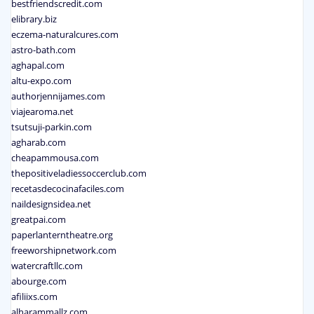
bestfriendscredit.com
elibrary.biz
eczema-naturalcures.com
astro-bath.com
aghapal.com
altu-expo.com
authorjennijames.com
viajearoma.net
tsutsuji-parkin.com
agharab.com
cheapammousa.com
thepositiveladiessoccerclub.com
recetasdecocinafaciles.com
naildesignsidea.net
greatpai.com
paperlanterntheatre.org
freeworshipnetwork.com
watercraftllc.com
abourge.com
afiliixs.com
alharammallz.com