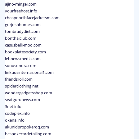
ajino-mingei.com
yourfreehost.info
cheapnorthfacejacketsm.com
gurjoshhomes.com
tombradydiet.com
bonthaiclub.com
casusbelli-mod.com
bookplatesociety.com
lebnewsmedia.com
sonosonora.com
linkuusinternasional1.com
friendsroll.com
spiderclothing.net
wondergadgetsshop.com
seatgurunews.com
3net.info
codeplex.info
okena.info
akunidpropokerqq.com
bespokecardetailing.com