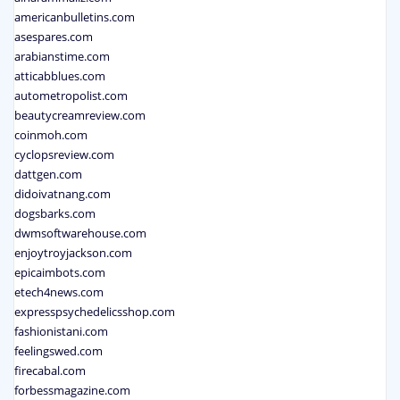
americanbulletins.com
asespares.com
arabianstime.com
atticabblues.com
autometropolist.com
beautycreamreview.com
coinmoh.com
cyclopsreview.com
dattgen.com
didoivatnang.com
dogsbarks.com
dwmsoftwarehouse.com
enjoytroyjackson.com
epicaimbots.com
etech4news.com
expresspsychedelicsshop.com
fashionistani.com
feelingswed.com
firecabal.com
forbessmagazine.com