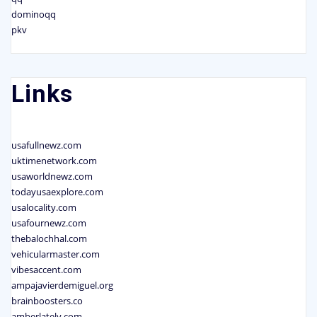
dominoqq
pkv
Links
usafullnewz.com
uktimenetwork.com
usaworldnewz.com
todayusaexplore.com
usalocality.com
usafournewz.com
thebalochhal.com
vehicularmaster.com
vibesaccent.com
ampajavierdemiguel.org
brainboosters.co
amberlately.com