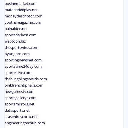
businemarket.com
matahari88play.net
moneydescriptor.com
youthsmagazine.com
painaidee.net
sportsdarkest.com
webtoon.biz
thesportswires.com
hyungpro.com
sportingnewsnet.com
sportstime24day.com
sporteslive.com
theblingblingshields.com
pinkfrenchtipnails.com
newgamestv.com
sportsgallerys.com
sportsmirrors.net
datasports.net
atasehirescortu.net
engineeringtechub.com