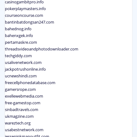
casinogambitpro.info
pokerplaymasters.info
courseoncourse.com
bantinbatdongsan247.com
bahednog.info
bahenxgek.info
pertamaskre.com
threadsvideoandphotodownloader.com
techgiddy.com
usalivenetwork.com
jackpotrushonline.info
ucnewshindi.com
freecellphonedatabase.com
gamersrope.com
exellewebmedia.com
free-gamestop.com
sinbadtravels.com
ukmagzine.com
wareztech.org
usabestnetwork.com
jessepinkmanoutfit.com