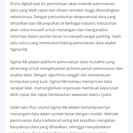
Di era digital saat ini, permintaan akan metode pemrosesan
data yang lebih cepat dan efisien semakin tinggi dibandingkan
sebelumnya. Dengan pertumbuhan eksponensial data yang
dihasilkan dan dikumpulkan di berbagai industri, kebutuhan
akan solusi inovatif untuk menangani dan menganalisis
informasi dalam jumlah besar ini menjadi sangat penting. Salah
satu solusi yang merevolusi bidang pemrosesan data adalah
Sigma168.
Sigma168 adalah platform pemrosesan data mutakhir yang
dirancang untuk mengeluarkan potensi penuh pemrosesan dan
analisis data. Dengan algoritma canggih dan kemampuan
komputasi yang kuat, Sigma168 mampu memproses data
secepat kilat, memungkinkan organisasi membuat keputusan
lebih cepat dan tepat berdasarkan wawasan waktu nyata.
Salah satu fitur utama Sigma168 adalah kemampuannya
menangani data dalam jumlah besar dengan mudah. Metode
pemrosesan data tradisional sering kali kesulitan mengatasi
banyaknya data yang dihasilkan, sehingga menyebabkan