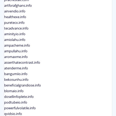
artforafghans.info
airvendio.info
healthexe.info
puretecx.info
tecadvance.info
aminityio.info
amiolahu.info
ampacheme.info
ampullahu.info
aromaxme.info
asserthatecontrast.info
atenderme.info
bangumiio.info
bekosunhu.info
beneficialgrandiose.info
blomaio.info
dosellinfoplete.info
podtubeio.info
powerfulvolatile.info
qvidsio.info