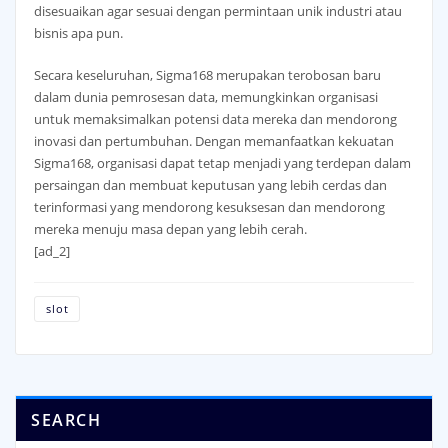
disesuaikan agar sesuai dengan permintaan unik industri atau
bisnis apa pun.
Secara keseluruhan, Sigma168 merupakan terobosan baru
dalam dunia pemrosesan data, memungkinkan organisasi
untuk memaksimalkan potensi data mereka dan mendorong
inovasi dan pertumbuhan. Dengan memanfaatkan kekuatan
Sigma168, organisasi dapat tetap menjadi yang terdepan dalam
persaingan dan membuat keputusan yang lebih cerdas dan
terinformasi yang mendorong kesuksesan dan mendorong
mereka menuju masa depan yang lebih cerah.
[ad_2]
slot
SEARCH