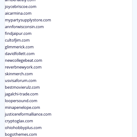
joycebriscoe.com
aicarmina.com
mypartysupplystore.com
annforwisconsin.com
findjaipur.com
cultofjim.com
glimmerick.com
davidfollett.com
newcollegebeat.com
reverbnewyork.com
skinmerch.com
usvisaforum.com
bestmovierulz.com
jagalchi-trade.com
loopersound.com
minapenelope.com
justicereformalliance.com
cryptoglax.com
ohiohobbyplus.com
bogothemes.com