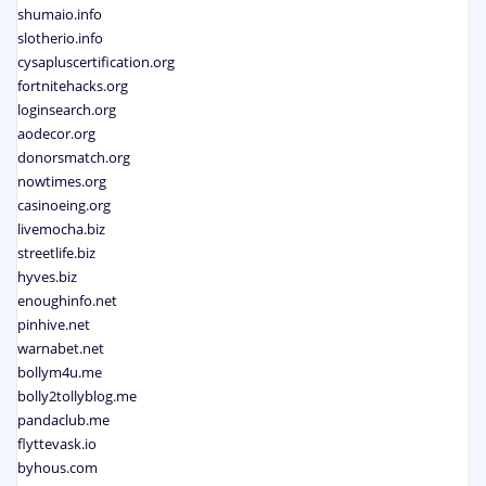
shumaio.info
slotherio.info
cysapluscertification.org
fortnitehacks.org
loginsearch.org
aodecor.org
donorsmatch.org
nowtimes.org
casinoeing.org
livemocha.biz
streetlife.biz
hyves.biz
enoughinfo.net
pinhive.net
warnabet.net
bollym4u.me
bolly2tollyblog.me
pandaclub.me
flyttevask.io
byhous.com