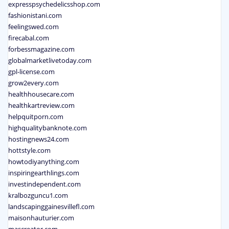
expresspsychedelicsshop.com
fashionistani.com
feelingswed.com
firecabal.com
forbessmagazine.com
globalmarketlivetoday.com
gpl-license.com
grow2every.com
healthhousecare.com
healthkartreview.com
helpquitporn.com
highqualitybanknote.com
hostingnews24.com
hottstyle.com
howtodiyanything.com
inspiringearthlings.com
investindependent.com
kralbozguncu1.com
landscapinggainesvillefl.com
maisonhauturier.com
mascreator.com