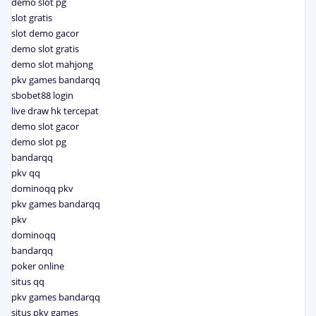
demo slot pg
slot gratis
slot demo gacor
demo slot gratis
demo slot mahjong
pkv games bandarqq
sbobet88 login
live draw hk tercepat
demo slot gacor
demo slot pg
bandarqq
pkv qq
dominoqq pkv
pkv games bandarqq
pkv
dominoqq
bandarqq
poker online
situs qq
pkv games bandarqq
situs pkv games