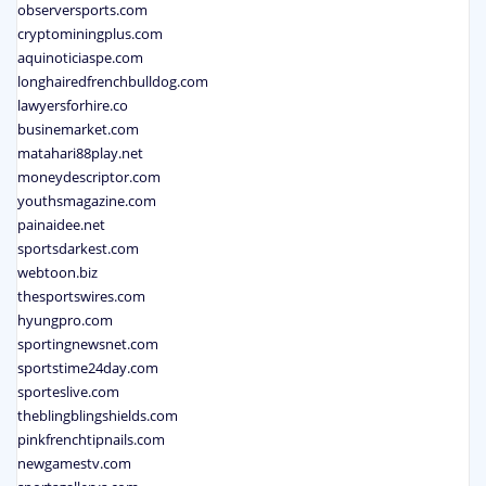
observersports.com
cryptominingplus.com
aquinoticiaspe.com
longhairedfrenchbulldog.com
lawyersforhire.co
businemarket.com
matahari88play.net
moneydescriptor.com
youthsmagazine.com
painaidee.net
sportsdarkest.com
webtoon.biz
thesportswires.com
hyungpro.com
sportingnewsnet.com
sportstime24day.com
sporteslive.com
theblingblingshields.com
pinkfrenchtipnails.com
newgamestv.com