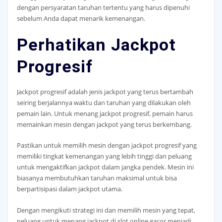
dengan persyaratan taruhan tertentu yang harus dipenuhi
sebelum Anda dapat menarik kemenangan.
Perhatikan Jackpot
Progresif
Jackpot progresif adalah jenis jackpot yang terus bertambah
seiring berjalannya waktu dan taruhan yang dilakukan oleh
pemain lain. Untuk menang jackpot progresif, pemain harus
memainkan mesin dengan jackpot yang terus berkembang.
Pastikan untuk memilih mesin dengan jackpot progresif yang
memiliki tingkat kemenangan yang lebih tinggi dan peluang
untuk mengaktifkan jackpot dalam jangka pendek. Mesin ini
biasanya membutuhkan taruhan maksimal untuk bisa
berpartisipasi dalam jackpot utama.
Dengan mengikuti strategi ini dan memilih mesin yang tepat,
peluang untuk menang jackpot di slot online gacor menjadi