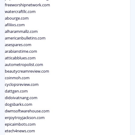
freeworshipnetwork.com
watercraftllc.com
abourge.com
afiliixs.com
alharammallz.com
americanbulletins.com
asespares.com
arabianstime.com
atticabblues.com
autometropolist.com
beautycreamreview.com
coinmoh.com
cyclopsreview.com
dattgen.com
didoivatnang.com
dogsbarks.com
dwmsoftwarehouse.com
enjoytroyjackson.com
epicaimbots.com
etech4news.com