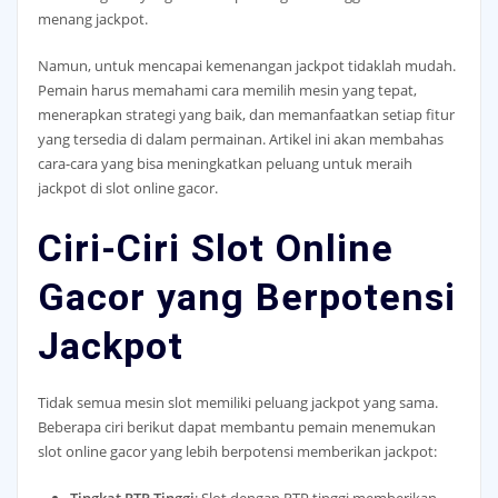
menang jackpot.
Namun, untuk mencapai kemenangan jackpot tidaklah mudah.
Pemain harus memahami cara memilih mesin yang tepat,
menerapkan strategi yang baik, dan memanfaatkan setiap fitur
yang tersedia di dalam permainan. Artikel ini akan membahas
cara-cara yang bisa meningkatkan peluang untuk meraih
jackpot di slot online gacor.
Ciri-Ciri Slot Online
Gacor yang Berpotensi
Jackpot
Tidak semua mesin slot memiliki peluang jackpot yang sama.
Beberapa ciri berikut dapat membantu pemain menemukan
slot online gacor yang lebih berpotensi memberikan jackpot: