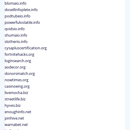
blomaio.info
dosellinfoplete.info
podtubeio.info
powerfulvolatile.info
qvidsio.info
shumaio.info
slotherio.info
cysapluscertification.org
fortnitehacks.org
loginsearch.org
aodecor.org
donorsmatch.org
nowtimes.org
casinoeing.org
livemocha.biz
streetlife.biz
hyves.biz
enoughinfo.net
pinhive.net
warnabet.net