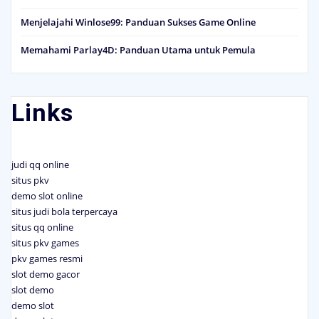
Menjelajahi Winlose99: Panduan Sukses Game Online
Memahami Parlay4D: Panduan Utama untuk Pemula
Links
judi qq online
situs pkv
demo slot online
situs judi bola terpercaya
situs qq online
situs pkv games
pkv games resmi
slot demo gacor
slot demo
demo slot