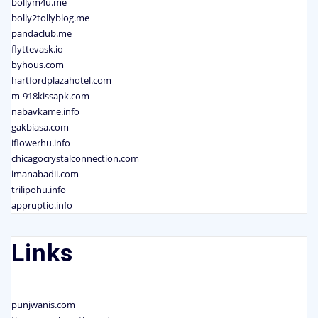
bollym4u.me
bolly2tollyblog.me
pandaclub.me
flyttevask.io
byhous.com
hartfordplazahotel.com
m-918kissapk.com
nabavkame.info
gakbiasa.com
iflowerhu.info
chicagocrystalconnection.com
imanabadii.com
trilipohu.info
appruptio.info
Links
punjwanis.com