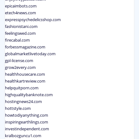
epicaimbots.com
etech4news.com
expresspsychedelicsshop.com
fashionistani.com
feelingswed.com
firecabal.com
forbessmagazine.com
globalmarketlivetoday.com
gpl-license.com
grow2every.com
healthhousecare.com
healthkartreview.com
helpquitporn.com
highqualitybanknote.com
hostingnews24.com
hottstyle.com
howtodiyanything.com
inspiringearthlings.com
investindependent.com
kralbozguncu1.com