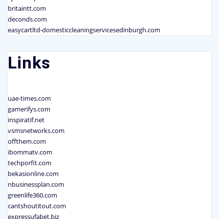
britaintt.com
deconds.com
easycartltd-domesticcleaningservicesedinburgh.com
Links
uae-times.com
gamerifys.com
inspiratif.net
vsmsnetworks.com
offthem.com
ibommatv.com
techporfit.com
bekasionline.com
nbusinessplan.com
greenlife360.com
cantshoutitout.com
expressufabet.biz