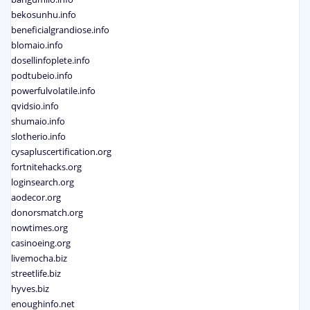
bekosunhu.info
beneficialgrandiose.info
blomaio.info
dosellinfoplete.info
podtubeio.info
powerfulvolatile.info
qvidsio.info
shumaio.info
slotherio.info
cysapluscertification.org
fortnitehacks.org
loginsearch.org
aodecor.org
donorsmatch.org
nowtimes.org
casinoeing.org
livemocha.biz
streetlife.biz
hyves.biz
enoughinfo.net