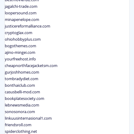
jagalchi-trade.com
loopersound.com
minapenelope.com
justicereformalliance.com
cryptoglax.com
ohiohobbyplus.com
bogothemes.com
ajino-mingei.com
yourfreehost.info
cheapnorthfacejacketsm.com
gurjoshhomes.com
tombradydiet.com
bonthaiclub.com
casusbelli-mod.com
bookplatesociety.com
lebnewsmedia.com
sonosonora.com
linkuusinternasional1.com
friendsroll.com
spiderclothing.net