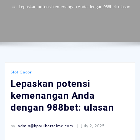
Lepaskan potensi kemenangan Anda dengan 988bet: ulasan
Slot Gacor
Lepaskan potensi
kemenangan Anda
dengan 988bet: ulasan
by
admin@kpaulbartelme.com
July 2, 2025