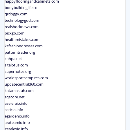
happyflooringandcabinets.com
bodybuildinglife.co
qrdoggy.com
technologygud.com
realshocknews.com
pickgb.com
healthmistakes.com
ksfashiondresses.com
patterntrader.org
cnhpa.net
sitalotus.com
supernotes.org
worldsportsempires.com
updatecentral360.com
katamastah.com
zqscore.net
aseleraio.info
asticio.info
egardenio.info
arxteamio.info
getalexio.info