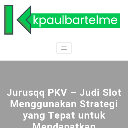
Skip
to
content
Jurusqq PKV – Judi Slot
Menggunakan Strategi
yang Tepat untuk
Mendapatkan