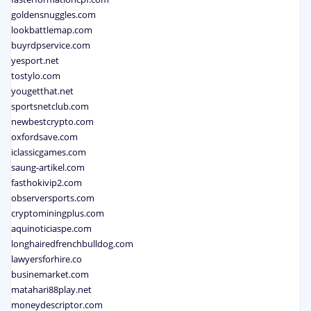
goldensnuggles.com
lookbattlemap.com
buyrdpservice.com
yesport.net
tostylo.com
yougetthat.net
sportsnetclub.com
newbestcrypto.com
oxfordsave.com
iclassicgames.com
saung-artikel.com
fasthokivip2.com
observersports.com
cryptominingplus.com
aquinoticiaspe.com
longhairedfrenchbulldog.com
lawyersforhire.co
businemarket.com
matahari88play.net
moneydescriptor.com