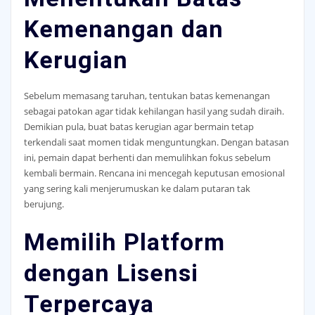
Kemenangan dan
Kerugian
Sebelum memasang taruhan, tentukan batas kemenangan
sebagai patokan agar tidak kehilangan hasil yang sudah diraih.
Demikian pula, buat batas kerugian agar bermain tetap
terkendali saat momen tidak menguntungkan. Dengan batasan
ini, pemain dapat berhenti dan memulihkan fokus sebelum
kembali bermain. Rencana ini mencegah keputusan emosional
yang sering kali menjerumuskan ke dalam putaran tak
berujung.
Memilih Platform
dengan Lisensi
Terpercaya