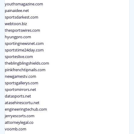
youthsmagazine.com
painaidee.net
sportsdarkest.com
webtoon.biz
thesportswires.com
hyungpro.com
sportingnewsnet.com
sportstime24day.com
sporteslive.com
theblingblingshields.com
pinkfrenchtipnails.com
newgamestv.com
sportsgallerys.com
sportsmirrors.net
datasports.net
atasehirescortu.net
engineeringtechub.com
jerryescorts.com
attorneylegal.co
voomb.com