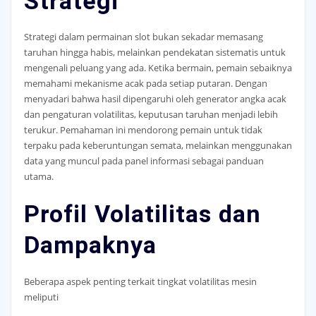
Strategi
Strategi dalam permainan slot bukan sekadar memasang
taruhan hingga habis, melainkan pendekatan sistematis untuk
mengenali peluang yang ada. Ketika bermain, pemain sebaiknya
memahami mekanisme acak pada setiap putaran. Dengan
menyadari bahwa hasil dipengaruhi oleh generator angka acak
dan pengaturan volatilitas, keputusan taruhan menjadi lebih
terukur. Pemahaman ini mendorong pemain untuk tidak
terpaku pada keberuntungan semata, melainkan menggunakan
data yang muncul pada panel informasi sebagai panduan
utama.
Profil Volatilitas dan
Dampaknya
Beberapa aspek penting terkait tingkat volatilitas mesin
meliputi