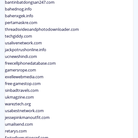
bantinbatdongsan247.com
bahednog.info
bahenxgek.info
pertamaskre.com
threadsvideoandphotodownloader.com
techgiddy.com
usalivenetwork.com
jackpotrushonline.info
ucnewshindi.com
freecellphonedatabase.com
gamersrope.com
exellewebmedia.com
free-gamestop.com
sinbadtravels.com
ukmagzine.com
wareztech.org
usabestnetwork.com
jessepinkmanoutfit.com
umailsend.com
retarys.com
fasterformationcpf.com