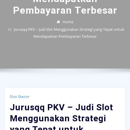
Pembayaran Terbesar
Home
Jurusqq PKV – Judi Slot Menggunakan Strategi yang Tepat untuk
Mendapatkan Pembayaran Terbesar
Slot Gacor
Jurusqq PKV – Judi Slot
Menggunakan Strategi
yang Tepat untuk