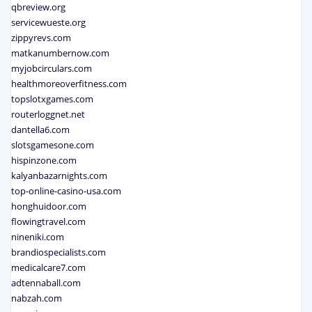
qbreview.org
servicewueste.org
zippyrevs.com
matkanumbernow.com
myjobcirculars.com
healthmoreoverfitness.com
topslotxgames.com
routerloggnet.net
dantella6.com
slotsgamesone.com
hispinzone.com
kalyanbazarnights.com
top-online-casino-usa.com
honghuidoor.com
flowingtravel.com
nineniki.com
brandiospecialists.com
medicalcare7.com
adtennaball.com
nabzah.com