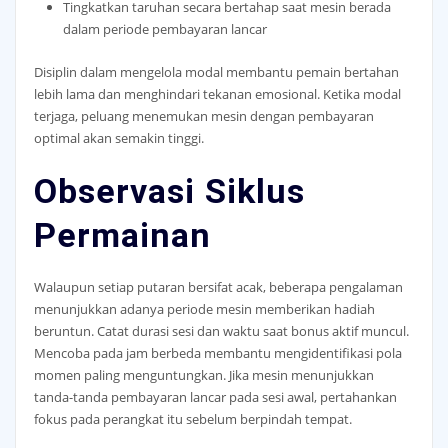
Tingkatkan taruhan secara bertahap saat mesin berada
dalam periode pembayaran lancar
Disiplin dalam mengelola modal membantu pemain bertahan
lebih lama dan menghindari tekanan emosional. Ketika modal
terjaga, peluang menemukan mesin dengan pembayaran
optimal akan semakin tinggi.
Observasi Siklus
Permainan
Walaupun setiap putaran bersifat acak, beberapa pengalaman
menunjukkan adanya periode mesin memberikan hadiah
beruntun. Catat durasi sesi dan waktu saat bonus aktif muncul.
Mencoba pada jam berbeda membantu mengidentifikasi pola
momen paling menguntungkan. Jika mesin menunjukkan
tanda-tanda pembayaran lancar pada sesi awal, pertahankan
fokus pada perangkat itu sebelum berpindah tempat.