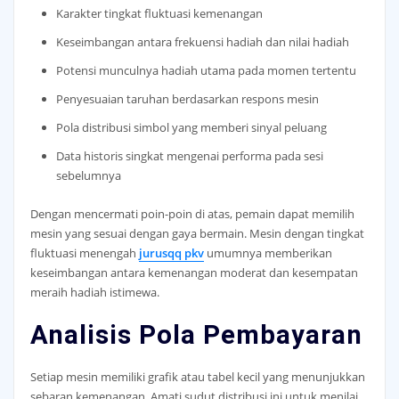
Karakter tingkat fluktuasi kemenangan
Keseimbangan antara frekuensi hadiah dan nilai hadiah
Potensi munculnya hadiah utama pada momen tertentu
Penyesuaian taruhan berdasarkan respons mesin
Pola distribusi simbol yang memberi sinyal peluang
Data historis singkat mengenai performa pada sesi
sebelumnya
Dengan mencermati poin-poin di atas, pemain dapat memilih
mesin yang sesuai dengan gaya bermain. Mesin dengan tingkat
fluktuasi menengah
jurusqq pkv
umumnya memberikan
keseimbangan antara kemenangan moderat dan kesempatan
meraih hadiah istimewa.
Analisis Pola Pembayaran
Setiap mesin memiliki grafik atau tabel kecil yang menunjukkan
sebaran kemenangan. Amati sudut distribusi ini untuk menilai