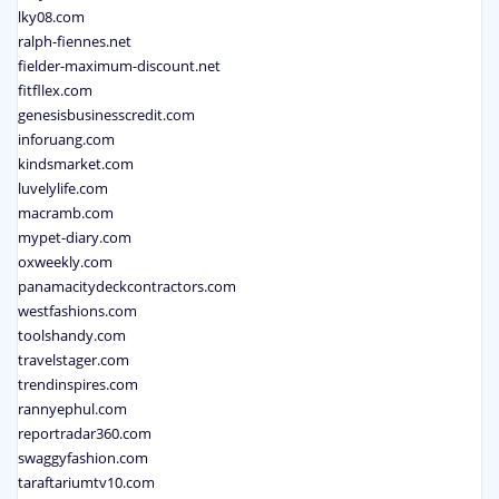
lky08.com
ralph-fiennes.net
fielder-maximum-discount.net
fitfllex.com
genesisbusinesscredit.com
inforuang.com
kindsmarket.com
luvelylife.com
macramb.com
mypet-diary.com
oxweekly.com
panamacitydeckcontractors.com
westfashions.com
toolshandy.com
travelstager.com
trendinspires.com
rannyephul.com
reportradar360.com
swaggyfashion.com
taraftariumtv10.com