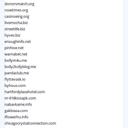
donorsmatch.org
nowtimes.org
casinoeing.org
livemocha.biz
streetlife.biz
hyves.biz
enoughinfo.net
pinhive.net
warnabet.net
bollym4u.me
bolly2tollyblog.me
pandaclub.me
flyttevask.io
byhous.com
hartfordplazahotel.com
m-918kissapk.com
nabavkame.info
gakbiasa.com
iflowerhu.info
chicagocrystalconnection.com