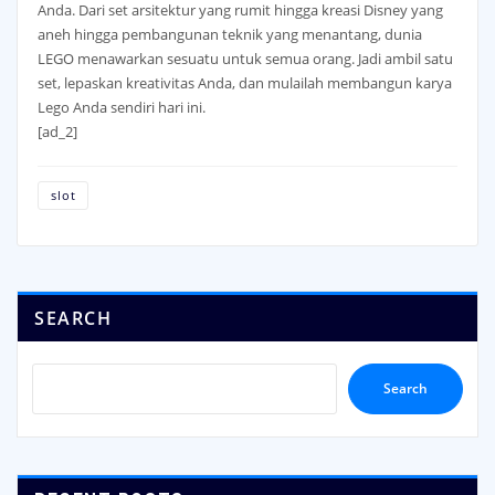
Anda. Dari set arsitektur yang rumit hingga kreasi Disney yang
aneh hingga pembangunan teknik yang menantang, dunia
LEGO menawarkan sesuatu untuk semua orang. Jadi ambil satu
set, lepaskan kreativitas Anda, dan mulailah membangun karya
Lego Anda sendiri hari ini.
[ad_2]
slot
SEARCH
Search