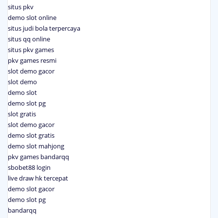
situs pkv
demo slot online
situs judi bola terpercaya
situs qq online
situs pkv games
pkv games resmi
slot demo gacor
slot demo
demo slot
demo slot pg
slot gratis
slot demo gacor
demo slot gratis
demo slot mahjong
pkv games bandarqq
sbobet88 login
live draw hk tercepat
demo slot gacor
demo slot pg
bandarqq