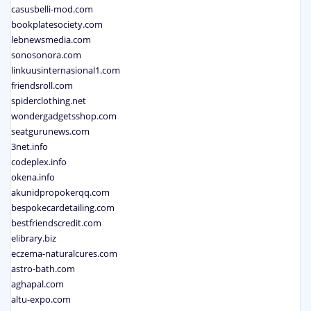
casusbelli-mod.com
bookplatesociety.com
lebnewsmedia.com
sonosonora.com
linkuusinternasional1.com
friendsroll.com
spiderclothing.net
wondergadgetsshop.com
seatgurunews.com
3net.info
codeplex.info
okena.info
akunidpropokerqq.com
bespokecardetailing.com
bestfriendscredit.com
elibrary.biz
eczema-naturalcures.com
astro-bath.com
aghapal.com
altu-expo.com