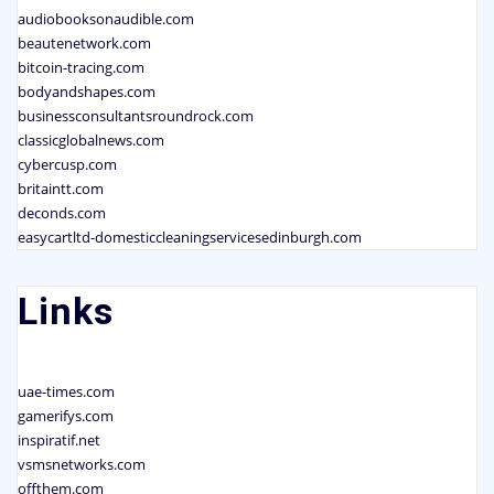
audiobooksonaudible.com
beautenetwork.com
bitcoin-tracing.com
bodyandshapes.com
businessconsultantsroundrock.com
classicglobalnews.com
cybercusp.com
britaintt.com
deconds.com
easycartltd-domesticcleaningservicesedinburgh.com
Links
uae-times.com
gamerifys.com
inspiratif.net
vsmsnetworks.com
offthem.com