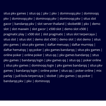
situs pkv games
|
situs qq
|
pkv
|
pkv
|
dominoqq pkv
|
dominoqq
pkv
|
dominoqq pkv
|
dominoqq pkv
|
dominoqq pkv
|
situs slot
gacor
|
bandarqq pkv
|
slot server thailand
|
sbobet88
|
pkv
|
demo
slot
|
slot maxwin
|
slot gacor
|
x500 slot
|
demo slot x500
|
pragmatic play
|
x500 slot
|
slot pragmatic
|
situs slot terpercaya
|
situs slot
|
situs slot
|
demo slot x500
|
demo slot
|
slot demo
|
situs
pkv games
|
situs pkv games
|
daftar menuqq
|
daftar murniqq
|
daftar hematqq
|
qq poker
|
pkv games bandarqq
|
situs pkv games
|
online poker
|
online poker
|
situs qq
|
pkv games bandarqq
|
situs
pkv games
|
bandarqq login
|
pkv games qq
|
situs qq
|
poker online
|
situs pkv games
|
dominoqq login
|
pkv games bandarqq
|
situs pkv
games
|
bandarqq login
|
online poker
|
situs qq
|
poker online
|
mix
parlay
|
judi bola terpercaya
|
sbobet
|
pkv games
|
qq poker
|
bandarqq pkv
|
pkv
|
dominoqq