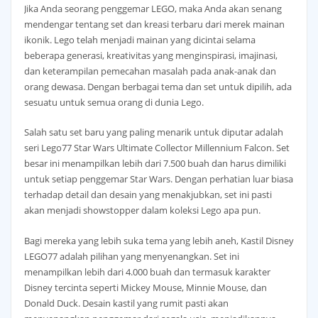
Jika Anda seorang penggemar LEGO, maka Anda akan senang
mendengar tentang set dan kreasi terbaru dari merek mainan
ikonik. Lego telah menjadi mainan yang dicintai selama
beberapa generasi, kreativitas yang menginspirasi, imajinasi,
dan keterampilan pemecahan masalah pada anak-anak dan
orang dewasa. Dengan berbagai tema dan set untuk dipilih, ada
sesuatu untuk semua orang di dunia Lego.
Salah satu set baru yang paling menarik untuk diputar adalah
seri Lego77 Star Wars Ultimate Collector Millennium Falcon. Set
besar ini menampilkan lebih dari 7.500 buah dan harus dimiliki
untuk setiap penggemar Star Wars. Dengan perhatian luar biasa
terhadap detail dan desain yang menakjubkan, set ini pasti
akan menjadi showstopper dalam koleksi Lego apa pun.
Bagi mereka yang lebih suka tema yang lebih aneh, Kastil Disney
LEGO77 adalah pilihan yang menyenangkan. Set ini
menampilkan lebih dari 4.000 buah dan termasuk karakter
Disney tercinta seperti Mickey Mouse, Minnie Mouse, dan
Donald Duck. Desain kastil yang rumit pasti akan