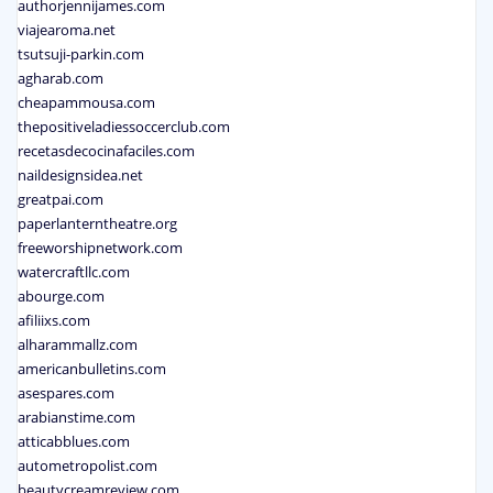
authorjennijames.com
viajearoma.net
tsutsuji-parkin.com
agharab.com
cheapammousa.com
thepositiveladiessoccerclub.com
recetasdecocinafaciles.com
naildesignsidea.net
greatpai.com
paperlanterntheatre.org
freeworshipnetwork.com
watercraftllc.com
abourge.com
afiliixs.com
alharammallz.com
americanbulletins.com
asespares.com
arabianstime.com
atticabblues.com
autometropolist.com
beautycreamreview.com