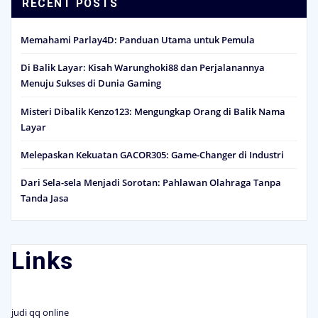
RECENT POSTS
Memahami Parlay4D: Panduan Utama untuk Pemula
Di Balik Layar: Kisah Warunghoki88 dan Perjalanannya
Menuju Sukses di Dunia Gaming
Misteri Dibalik Kenzo123: Mengungkap Orang di Balik Nama
Layar
Melepaskan Kekuatan GACOR305: Game-Changer di Industri
Dari Sela-sela Menjadi Sorotan: Pahlawan Olahraga Tanpa
Tanda Jasa
Links
judi qq online