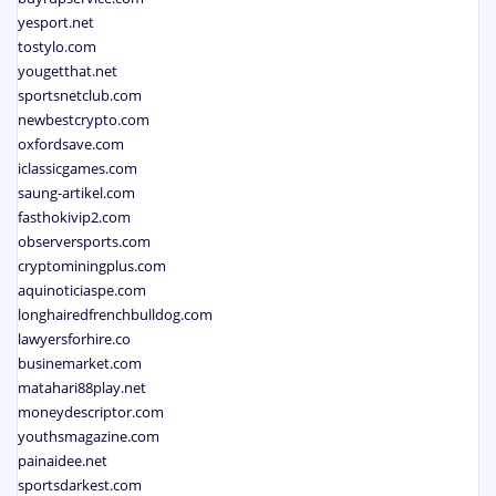
yesport.net
tostylo.com
yougetthat.net
sportsnetclub.com
newbestcrypto.com
oxfordsave.com
iclassicgames.com
saung-artikel.com
fasthokivip2.com
observersports.com
cryptominingplus.com
aquinoticiaspe.com
longhairedfrenchbulldog.com
lawyersforhire.co
businemarket.com
matahari88play.net
moneydescriptor.com
youthsmagazine.com
painaidee.net
sportsdarkest.com