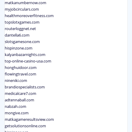
matkanumbernow.com
myjobcirculars.com
healthmoreoverfitness.com
topslotxgames.com
routerloggnet.net
dantella6.com
slotsgamesone.com
hispinzone.com
kalyanbazarnights.com
top-online-casino-usa.com
honghuidoor.com
flowingtravel.com
nineniki.com
brandiospecialists.com
medicalcare7.com
adtennaball.com
nabzah.com
mongive.com
matkagameresultsview.com
getsolutionsonline.com