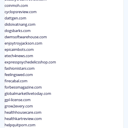
coinmoh.com
cyclopsreview.com
dattgen.com
didoivatnang.com
dogsbarks.com
dwmsoftwarehouse.com
enjoytroyjackson.com
epicaimbots.com
etech4news.com
expresspsychedelicsshop.com
fashionistani.com
feelingswed.com
firecabal.com
forbessmagazine.com
globalmarketlivetoday.com
gpl-license.com
grow2every.com
healthhousecare.com
healthkartreview.com
helpquitporn.com