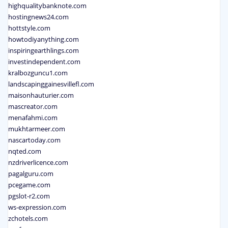
highqualitybanknote.com
hostingnews24.com
hottstyle.com
howtodiyanything.com
inspiringearthlings.com
investindependent.com
kralbozguncu1.com
landscapinggainesvillefl.com
maisonhauturier.com
mascreator.com
menafahmi.com
mukhtarmeer.com
nascartoday.com
nqted.com
nzdriverlicence.com
pagalguru.com
pcegame.com
pgslot-r2.com
ws-expression.com
zchotels.com