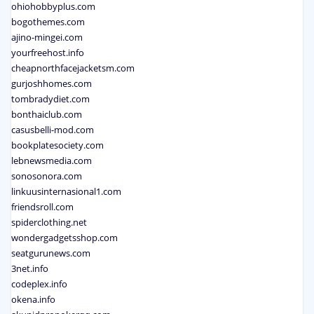
ohiohobbyplus.com
bogothemes.com
ajino-mingei.com
yourfreehost.info
cheapnorthfacejacketsm.com
gurjoshhomes.com
tombradydiet.com
bonthaiclub.com
casusbelli-mod.com
bookplatesociety.com
lebnewsmedia.com
sonosonora.com
linkuusinternasional1.com
friendsroll.com
spiderclothing.net
wondergadgetsshop.com
seatgurunews.com
3net.info
codeplex.info
okena.info