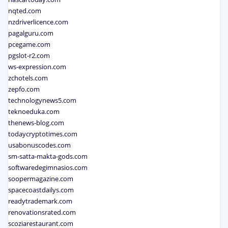
nqted.com
nzdriverlicence.com
pagalguru.com
pcegame.com
pgslot-r2.com
ws-expression.com
zchotels.com
zepfo.com
technologynews5.com
teknoeduka.com
thenews-blog.com
todaycryptotimes.com
usabonuscodes.com
sm-satta-makta-gods.com
softwaredegimnasios.com
soopermagazine.com
spacecoastdailys.com
readytrademark.com
renovationsrated.com
scoziarestaurant.com