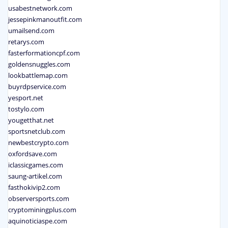
usabestnetwork.com
jessepinkmanoutfit.com
umailsend.com
retarys.com
fasterformationcpf.com
goldensnuggles.com
lookbattlemap.com
buyrdpservice.com
yesport.net
tostylo.com
yougetthat.net
sportsnetclub.com
newbestcrypto.com
oxfordsave.com
iclassicgames.com
saung-artikel.com
fasthokivip2.com
observersports.com
cryptominingplus.com
aquinoticiaspe.com