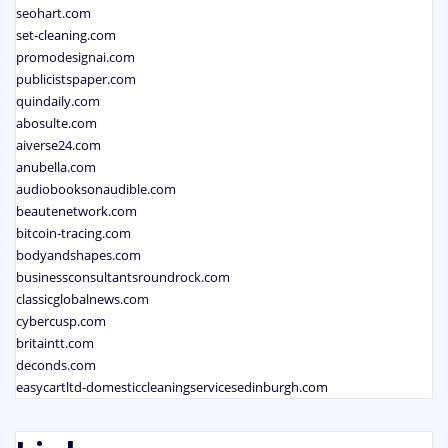
seohart.com
set-cleaning.com
promodesignai.com
publicistspaper.com
quindaily.com
abosulte.com
aiverse24.com
anubella.com
audiobooksonaudible.com
beautenetwork.com
bitcoin-tracing.com
bodyandshapes.com
businessconsultantsroundrock.com
classicglobalnews.com
cybercusp.com
britaintt.com
deconds.com
easycartltd-domesticcleaningservicesedinburgh.com