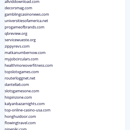
allviddownload.com
decorsmag.com
gamblingcasinonews.com
universitiesofamerica.net
progameofbrands.com
qbreview.org
servicewueste.org
zippyrevs.com
matkanumbernow.com
myjobcirculars.com
healthmoreoverfitness.com
topslotxgames.com
routerloggnet.net
dantella6.com
slotsgamesone.com
hispinzone.com
kalyanbazarnights.com
top-online-casino-usa.com
honghuidoor.com
flowingtravel.com
nineniki.com