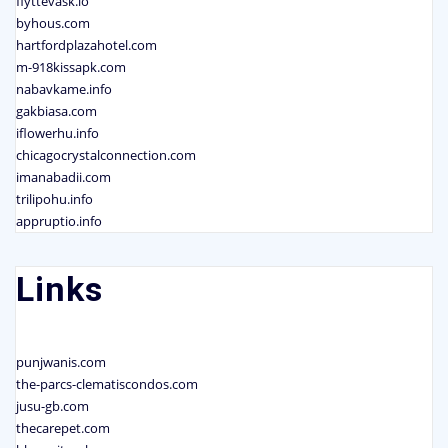
flyttevask.io
byhous.com
hartfordplazahotel.com
m-918kissapk.com
nabavkame.info
gakbiasa.com
iflowerhu.info
chicagocrystalconnection.com
imanabadii.com
trilipohu.info
appruptio.info
Links
punjwanis.com
the-parcs-clematiscondos.com
jusu-gb.com
thecarepet.com