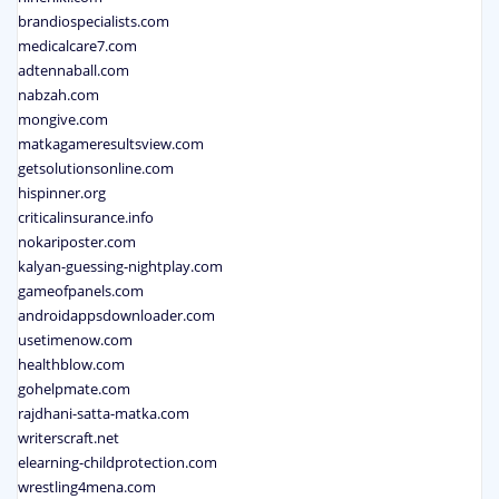
brandiospecialists.com
medicalcare7.com
adtennaball.com
nabzah.com
mongive.com
matkagameresultsview.com
getsolutionsonline.com
hispinner.org
criticalinsurance.info
nokariposter.com
kalyan-guessing-nightplay.com
gameofpanels.com
androidappsdownloader.com
usetimenow.com
healthblow.com
gohelpmate.com
rajdhani-satta-matka.com
writerscraft.net
elearning-childprotection.com
wrestling4mena.com