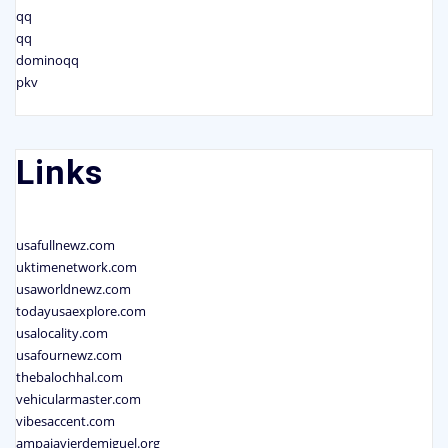
qq
qq
dominoqq
pkv
Links
usafullnewz.com
uktimenetwork.com
usaworldnewz.com
todayusaexplore.com
usalocality.com
usafournewz.com
thebalochhal.com
vehicularmaster.com
vibesaccent.com
ampajavierdemiguel.org