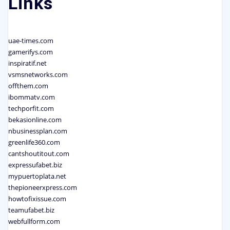
Links
uae-times.com
gamerifys.com
inspiratif.net
vsmsnetworks.com
offthem.com
ibommatv.com
techporfit.com
bekasionline.com
nbusinessplan.com
greenlife360.com
cantshoutitout.com
expressufabet.biz
mypuertoplata.net
thepioneerxpress.com
howtofixissue.com
teamufabet.biz
webfullform.com