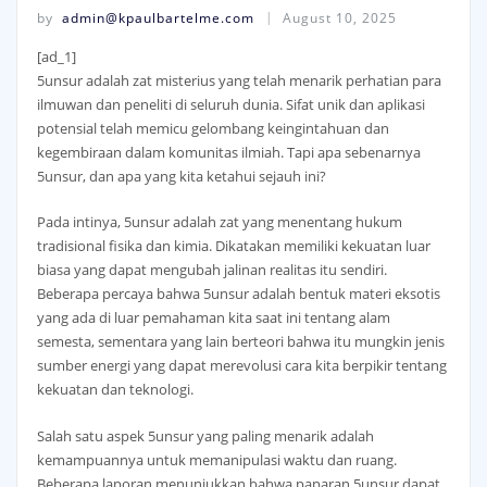
by
admin@kpaulbartelme.com
August 10, 2025
[ad_1]
5unsur adalah zat misterius yang telah menarik perhatian para
ilmuwan dan peneliti di seluruh dunia. Sifat unik dan aplikasi
potensial telah memicu gelombang keingintahuan dan
kegembiraan dalam komunitas ilmiah. Tapi apa sebenarnya
5unsur, dan apa yang kita ketahui sejauh ini?
Pada intinya, 5unsur adalah zat yang menentang hukum
tradisional fisika dan kimia. Dikatakan memiliki kekuatan luar
biasa yang dapat mengubah jalinan realitas itu sendiri.
Beberapa percaya bahwa 5unsur adalah bentuk materi eksotis
yang ada di luar pemahaman kita saat ini tentang alam
semesta, sementara yang lain berteori bahwa itu mungkin jenis
sumber energi yang dapat merevolusi cara kita berpikir tentang
kekuatan dan teknologi.
Salah satu aspek 5unsur yang paling menarik adalah
kemampuannya untuk memanipulasi waktu dan ruang.
Beberapa laporan menunjukkan bahwa paparan 5unsur dapat