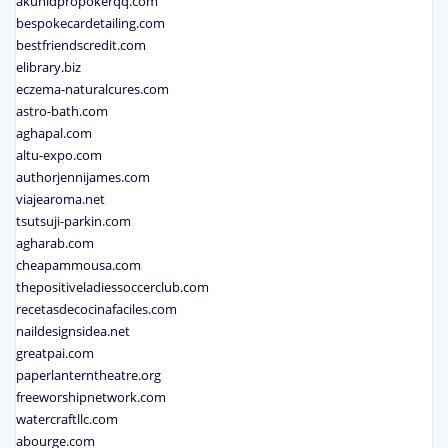
akunidpropokerqq.com
bespokecardetailing.com
bestfriendscredit.com
elibrary.biz
eczema-naturalcures.com
astro-bath.com
aghapal.com
altu-expo.com
authorjennijames.com
viajearoma.net
tsutsuji-parkin.com
agharab.com
cheapammousa.com
thepositiveladiessoccerclub.com
recetasdecocinafaciles.com
naildesignsidea.net
greatpai.com
paperlanterntheatre.org
freeworshipnetwork.com
watercraftllc.com
abourge.com