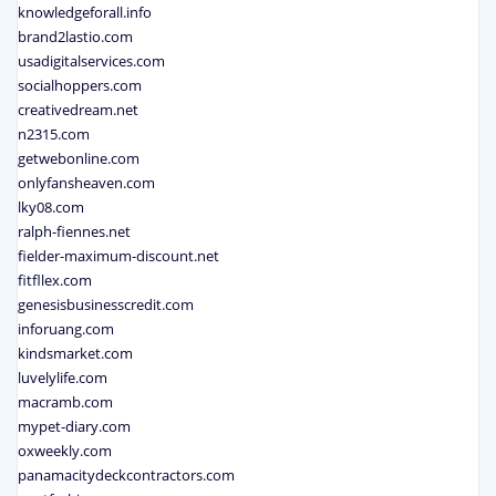
knowledgeforall.info
brand2lastio.com
usadigitalservices.com
socialhoppers.com
creativedream.net
n2315.com
getwebonline.com
onlyfansheaven.com
lky08.com
ralph-fiennes.net
fielder-maximum-discount.net
fitfllex.com
genesisbusinesscredit.com
inforuang.com
kindsmarket.com
luvelylife.com
macramb.com
mypet-diary.com
oxweekly.com
panamacitydeckcontractors.com