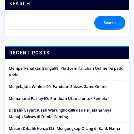
SEARCH
Search
RECENT POSTS
Memperkenalkan Bunga99: Platform Taruhan Online Terpadu
Anda
Menjelajahi Winlose99: Panduan Sukses Game Online
Memahami Parlay4D: Panduan Utama untuk Pemula
Di Balik Layar: Kisah Warunghoki88 dan Perjalanannya
Menuju Sukses di Dunia Gaming
Misteri Dibalik Kenzo123: Mengungkap Orang di Balik Nama