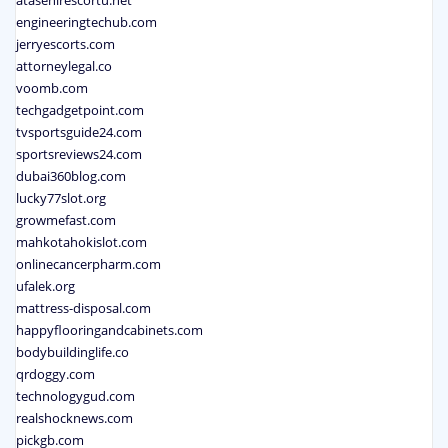
atasehirescortu.net
engineeringtechub.com
jerryescorts.com
attorneylegal.co
voomb.com
techgadgetpoint.com
tvsportsguide24.com
sportsreviews24.com
dubai360blog.com
lucky77slot.org
growmefast.com
mahkotahokislot.com
onlinecancerpharm.com
ufalek.org
mattress-disposal.com
happyflooringandcabinets.com
bodybuildinglife.co
qrdoggy.com
technologygud.com
realshocknews.com
pickgb.com