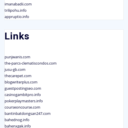
imanabadii.com
trilipohu.info
appruptio.info
Links
punjwanis.com
the-parcs-clematiscondos.com
jusu-gb.com
thecarepet.com
blogwriterplus.com
guestpostingseo.com
casinogambitpro.info
pokerplaymasters.info
courseoncourse.com
bantinbatdongsan247.com
bahednog.info
bahenxgek.info