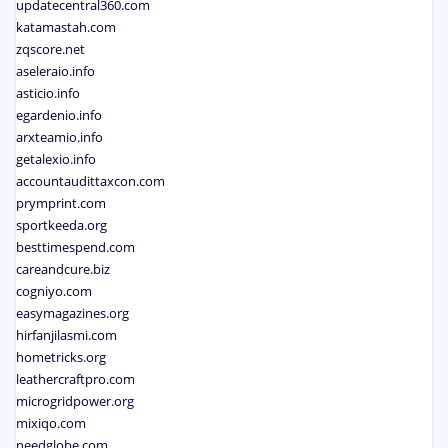
updatecentral360.com
katamastah.com
zqscore.net
aseleraio.info
asticio.info
egardenio.info
arxteamio.info
getalexio.info
accountaudittaxcon.com
prymprint.com
sportkeeda.org
besttimespend.com
careandcure.biz
cogniyo.com
easymagazines.org
hirfanjilasmi.com
hometricks.org
leathercraftpro.com
microgridpower.org
mixiqo.com
needglobe.com