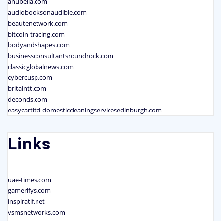
anubella.com
audiobooksonaudible.com
beautenetwork.com
bitcoin-tracing.com
bodyandshapes.com
businessconsultantsroundrock.com
classicglobalnews.com
cybercusp.com
britaintt.com
deconds.com
easycartltd-domesticcleaningservicesedinburgh.com
Links
uae-times.com
gamerifys.com
inspiratif.net
vsmsnetworks.com