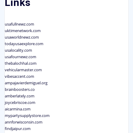
Links
usafullnewz.com
uktimenetwork.com
usaworldnewz.com
todayusaexplore.com
usalocality.com
usafournewz.com
thebalochhal.com
vehicularmaster.com
vibesaccent.com
ampajavierdemiguel.org
brainboosters.co
amberlately.com
joycebriscoe.com
aicarmina.com
mypartysupplystore.com
annforwisconsin.com
findjaipur.com