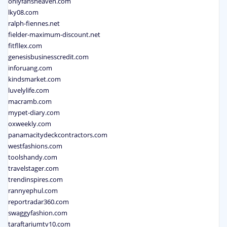
onlyfansheaven.com
lky08.com
ralph-fiennes.net
fielder-maximum-discount.net
fitfllex.com
genesisbusinesscredit.com
inforuang.com
kindsmarket.com
luvelylife.com
macramb.com
mypet-diary.com
oxweekly.com
panamacitydeckcontractors.com
westfashions.com
toolshandy.com
travelstager.com
trendinspires.com
rannyephul.com
reportradar360.com
swaggyfashion.com
taraftariumtv10.com