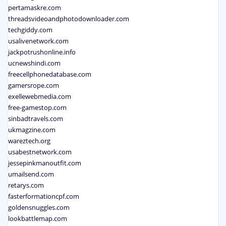
pertamaskre.com
threadsvideoandphotodownloader.com
techgiddy.com
usalivenetwork.com
jackpotrushonline.info
ucnewshindi.com
freecellphonedatabase.com
gamersrope.com
exellewebmedia.com
free-gamestop.com
sinbadtravels.com
ukmagzine.com
wareztech.org
usabestnetwork.com
jessepinkmanoutfit.com
umailsend.com
retarys.com
fasterformationcpf.com
goldensnuggles.com
lookbattlemap.com