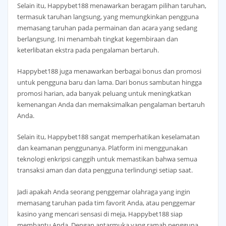
Selain itu, Happybet188 menawarkan beragam pilihan taruhan,
termasuk taruhan langsung, yang memungkinkan pengguna
memasang taruhan pada permainan dan acara yang sedang
berlangsung. Ini menambah tingkat kegembiraan dan
keterlibatan ekstra pada pengalaman bertaruh.
Happybet188 juga menawarkan berbagai bonus dan promosi
untuk pengguna baru dan lama. Dari bonus sambutan hingga
promosi harian, ada banyak peluang untuk meningkatkan
kemenangan Anda dan memaksimalkan pengalaman bertaruh
Anda.
Selain itu, Happybet188 sangat memperhatikan keselamatan
dan keamanan penggunanya. Platform ini menggunakan
teknologi enkripsi canggih untuk memastikan bahwa semua
transaksi aman dan data pengguna terlindungi setiap saat.
Jadi apakah Anda seorang penggemar olahraga yang ingin
memasang taruhan pada tim favorit Anda, atau penggemar
kasino yang mencari sensasi di meja, Happybet188 siap
membantu Anda. Dengan antarmuka yang ramah pengguna,