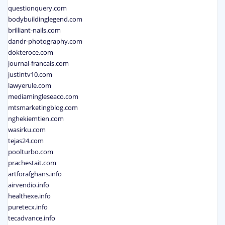
questionquery.com
bodybuildinglegend.com
brilliant-nails.com
dandr-photography.com
dokteroce.com
journal-francais.com
justintv10.com
lawyerule.com
mediamingleseaco.com
mtsmarketingblog.com
nghekiemtien.com
wasirku.com
tejas24.com
poolturbo.com
prachestait.com
artforafghans.info
airvendio.info
healthexe.info
puretecx.info
tecadvance.info