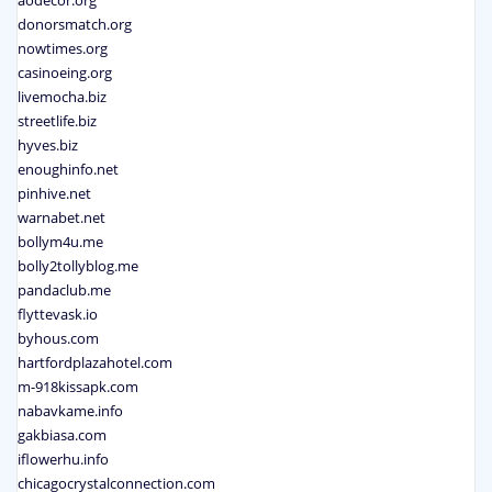
aodecor.org
donorsmatch.org
nowtimes.org
casinoeing.org
livemocha.biz
streetlife.biz
hyves.biz
enoughinfo.net
pinhive.net
warnabet.net
bollym4u.me
bolly2tollyblog.me
pandaclub.me
flyttevask.io
byhous.com
hartfordplazahotel.com
m-918kissapk.com
nabavkame.info
gakbiasa.com
iflowerhu.info
chicagocrystalconnection.com