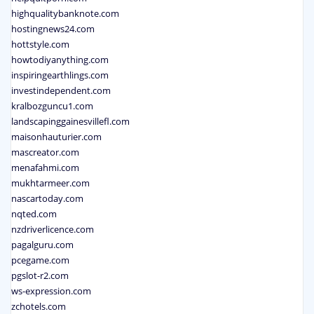
highqualitybanknote.com
hostingnews24.com
hottstyle.com
howtodiyanything.com
inspiringearthlings.com
investindependent.com
kralbozguncu1.com
landscapinggainesvillefl.com
maisonhauturier.com
mascreator.com
menafahmi.com
mukhtarmeer.com
nascartoday.com
nqted.com
nzdriverlicence.com
pagalguru.com
pcegame.com
pgslot-r2.com
ws-expression.com
zchotels.com