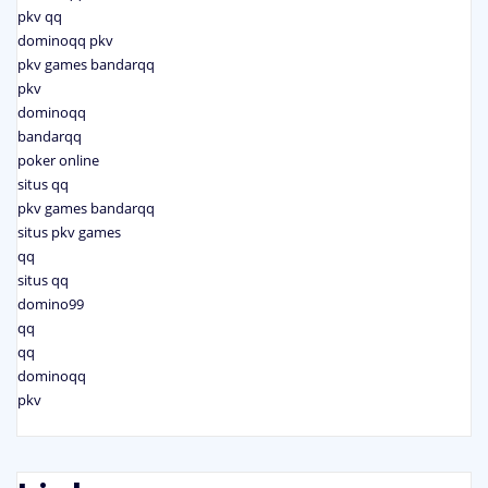
pkv qq
dominoqq pkv
pkv games bandarqq
pkv
dominoqq
bandarqq
poker online
situs qq
pkv games bandarqq
situs pkv games
qq
situs qq
domino99
qq
qq
dominoqq
pkv