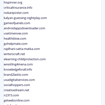
hispinner.org
criticalinsurance.info
nokariposter.com
kalyan-guessing-nightplay.com
gameofpanels.com
androidappsdownloader.com
usetimenow.com
healthblow.com
gohelpmate.com
rajdhani-satta-matka.com
writerscraft.net
elearning-childprotection.com
wrestling4mena.com
knowledgeforall.info
brand2lastio.com
usadigitalservices.com
socialhoppers.com
creativedream.net
n2315.com
getwebonline.com