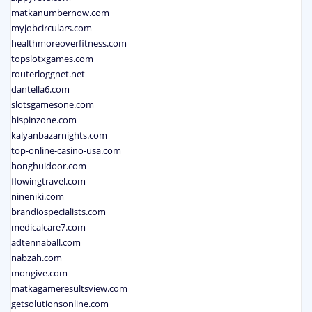
matkanumbernow.com
myjobcirculars.com
healthmoreoverfitness.com
topslotxgames.com
routerloggnet.net
dantella6.com
slotsgamesone.com
hispinzone.com
kalyanbazarnights.com
top-online-casino-usa.com
honghuidoor.com
flowingtravel.com
nineniki.com
brandiospecialists.com
medicalcare7.com
adtennaball.com
nabzah.com
mongive.com
matkagameresultsview.com
getsolutionsonline.com