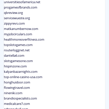
universitiesofamerica.net
progameofbrands.com
qbreview.org
servicewueste.org
zippyrevs.com
matkanumbernow.com
myjobcirculars.com
healthmoreoverfitness.com
topslotxgames.com
routerloggnet.net
dantella6.com
slotsgamesone.com
hispinzone.com
kalyanbazarnights.com
top-online-casino-usa.com
honghuidoor.com
flowingtravel.com
nineniki.com
brandiospecialists.com
medicalcare7.com