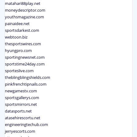
matahari88play.net
moneydescriptor.com
youthsmagazine.com
painaidee.net
sportsdarkest.com
webtoon.biz
thesportswires.com
hyungpro.com
sportingnewsnet.com
sportstime24day.com
sporteslive.com
theblingblingshields.com
pinkfrenchtipnails.com
newgamestv.com
sportsgallerys.com
sportsmirrors.net
datasports.net
atasehirescortu.net
engineeringtechub.com
jerryescorts.com