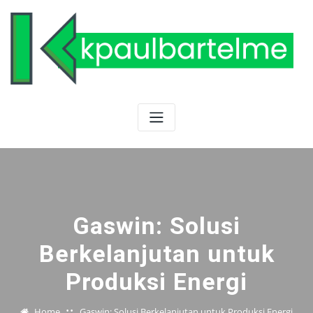
Skip
to
content
Gaswin: Solusi
Berkelanjutan untuk
Produksi Energi
Home
Gaswin: Solusi Berkelanjutan untuk Produksi Energi