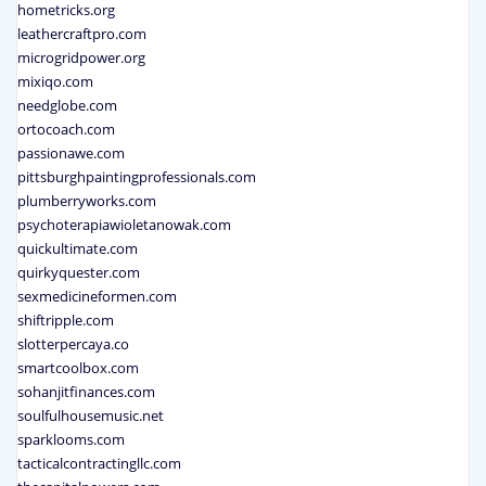
hometricks.org
leathercraftpro.com
microgridpower.org
mixiqo.com
needglobe.com
ortocoach.com
passionawe.com
pittsburghpaintingprofessionals.com
plumberryworks.com
psychoterapiawioletanowak.com
quickultimate.com
quirkyquester.com
sexmedicineformen.com
shiftripple.com
slotterpercaya.co
smartcoolbox.com
sohanjitfinances.com
soulfulhousemusic.net
sparklooms.com
tacticalcontractingllc.com