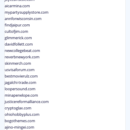
aicarmina.com
mypartysupplystore.com
annforwisconsin.com
findjaipur.com
cultofjim.com
glimmerick.com
davidfollett.com
newcollegebeat.com
reverbnewyork.com
skinmerch.com
usvisaforum.com
bestmovierulz.com
jagalchi-trade.com
loopersound.com
minapenelope.com
justicereformalliance.com
cryptoglax.com
ohiohobbyplus.com
bogothemes.com
ajino-mingei.com