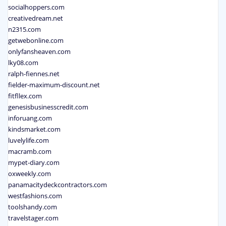
socialhoppers.com
creativedream.net
n2315.com
getwebonline.com
onlyfansheaven.com
lky08.com
ralph-fiennes.net
fielder-maximum-discount.net
fitfllex.com
genesisbusinesscredit.com
inforuang.com
kindsmarket.com
luvelylife.com
macramb.com
mypet-diary.com
oxweekly.com
panamacitydeckcontractors.com
westfashions.com
toolshandy.com
travelstager.com