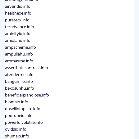
airvendio.info
healthexe.info
puretecx.info
tecadvance.info
aminityio.info
amiolahu.info
ampacheme.info
ampullahu.info
aromaxme.info
asserthatecontrast.info
atenderme.info
bangumiio.info
bekosunhu.info
beneficialgrandiose.info
blomaio.info
dosellinfoplete.info
podtubeio.info
powerfulvolatile.info
qvidsio.info
shumaio.info