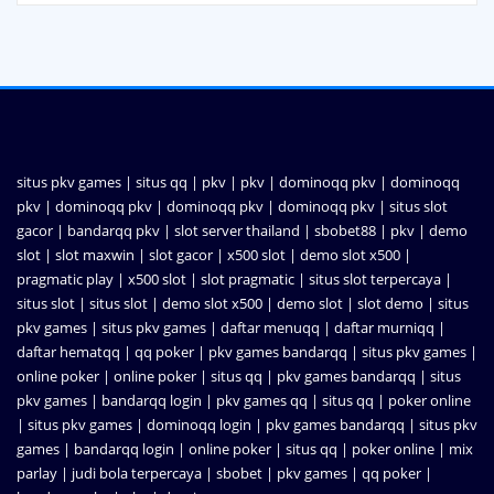
situs pkv games
|
situs qq
|
pkv
|
pkv
|
dominoqq pkv
|
dominoqq
pkv
|
dominoqq pkv
|
dominoqq pkv
|
dominoqq pkv
|
situs slot
gacor
|
bandarqq pkv
|
slot server thailand
|
sbobet88
|
pkv
|
demo
slot
|
slot maxwin
|
slot gacor
|
x500 slot
|
demo slot x500
|
pragmatic play
|
x500 slot
|
slot pragmatic
|
situs slot terpercaya
|
situs slot
|
situs slot
|
demo slot x500
|
demo slot
|
slot demo
|
situs
pkv games
|
situs pkv games
|
daftar menuqq
|
daftar murniqq
|
daftar hematqq
|
qq poker
|
pkv games bandarqq
|
situs pkv games
|
online poker
|
online poker
|
situs qq
|
pkv games bandarqq
|
situs
pkv games
|
bandarqq login
|
pkv games qq
|
situs qq
|
poker online
|
situs pkv games
|
dominoqq login
|
pkv games bandarqq
|
situs pkv
games
|
bandarqq login
|
online poker
|
situs qq
|
poker online
|
mix
parlay
|
judi bola terpercaya
|
sbobet
|
pkv games
|
qq poker
|