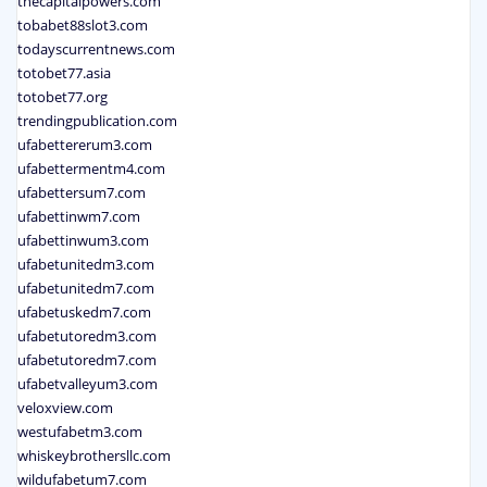
thecapitalpowers.com
tobabet88slot3.com
todayscurrentnews.com
totobet77.asia
totobet77.org
trendingpublication.com
ufabettererum3.com
ufabettermentm4.com
ufabettersum7.com
ufabettinwm7.com
ufabettinwum3.com
ufabetunitedm3.com
ufabetunitedm7.com
ufabetuskedm7.com
ufabetutoredm3.com
ufabetutoredm7.com
ufabetvalleyum3.com
veloxview.com
westufabetm3.com
whiskeybrothersllc.com
wildufabetum7.com