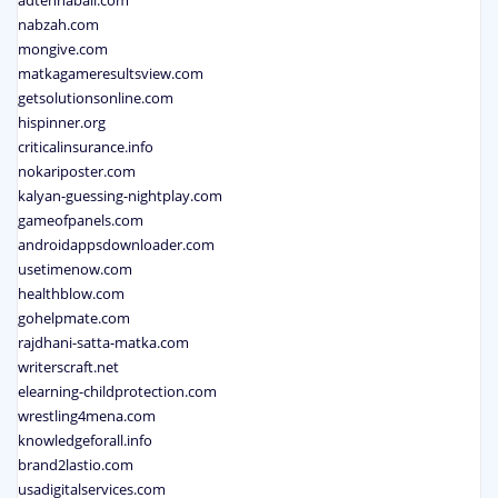
adtennaball.com
nabzah.com
mongive.com
matkagameresultsview.com
getsolutionsonline.com
hispinner.org
criticalinsurance.info
nokariposter.com
kalyan-guessing-nightplay.com
gameofpanels.com
androidappsdownloader.com
usetimenow.com
healthblow.com
gohelpmate.com
rajdhani-satta-matka.com
writerscraft.net
elearning-childprotection.com
wrestling4mena.com
knowledgeforall.info
brand2lastio.com
usadigitalservices.com