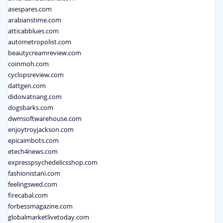
asespares.com
arabianstime.com
atticabblues.com
autometropolist.com
beautycreamreview.com
coinmoh.com
cyclopsreview.com
dattgen.com
didoivatnang.com
dogsbarks.com
dwmsoftwarehouse.com
enjoytroyjackson.com
epicaimbots.com
etech4news.com
expresspsychedelicsshop.com
fashionistani.com
feelingswed.com
firecabal.com
forbessmagazine.com
globalmarketlivetoday.com