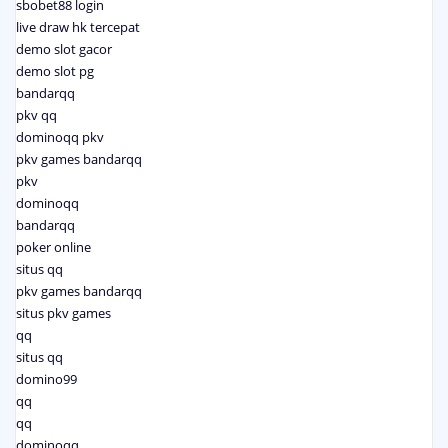
sbobet88 login
live draw hk tercepat
demo slot gacor
demo slot pg
bandarqq
pkv qq
dominoqq pkv
pkv games bandarqq
pkv
dominoqq
bandarqq
poker online
situs qq
pkv games bandarqq
situs pkv games
qq
situs qq
domino99
qq
qq
dominoqq