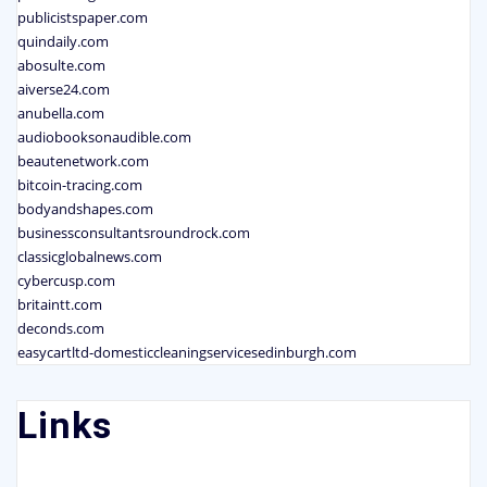
publicistspaper.com
quindaily.com
abosulte.com
aiverse24.com
anubella.com
audiobooksonaudible.com
beautenetwork.com
bitcoin-tracing.com
bodyandshapes.com
businessconsultantsroundrock.com
classicglobalnews.com
cybercusp.com
britaintt.com
deconds.com
easycartltd-domesticcleaningservicesedinburgh.com
Links