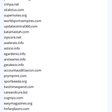
cnhpa.net
sitalotus.com
supernotes.org
worldsportsempires.com
updatecentral360.com
katamastah.com
zqscore.net
aseleraio.info
asticio.info
egardenio.info
arxteamio.info
getalexio.info
accountaudittaxcon.com
prymprint.com
sportkeeda.org
besttimespend.com
careandcure.biz
cogniyo.com
easymagazines.org
hirfanjilasmi.com