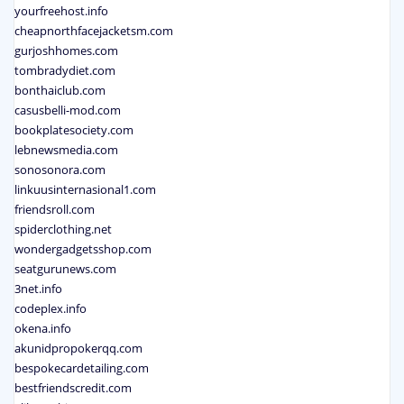
yourfreehost.info
cheapnorthfacejacketsm.com
gurjoshhomes.com
tombradydiet.com
bonthaiclub.com
casusbelli-mod.com
bookplatesociety.com
lebnewsmedia.com
sonosonora.com
linkuusinternasional1.com
friendsroll.com
spiderclothing.net
wondergadgetsshop.com
seatgurunews.com
3net.info
codeplex.info
okena.info
akunidpropokerqq.com
bespokecardetailing.com
bestfriendscredit.com