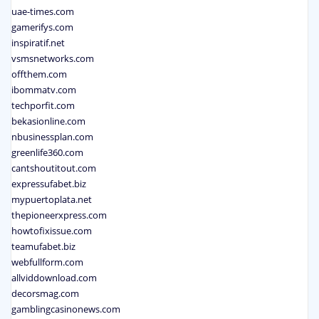
uae-times.com
gamerifys.com
inspiratif.net
vsmsnetworks.com
offthem.com
ibommatv.com
techporfit.com
bekasionline.com
nbusinessplan.com
greenlife360.com
cantshoutitout.com
expressufabet.biz
mypuertoplata.net
thepioneerxpress.com
howtofixissue.com
teamufabet.biz
webfullform.com
allviddownload.com
decorsmag.com
gamblingcasinonews.com