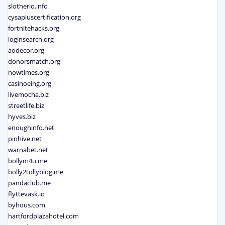
slotherio.info
cysapluscertification.org
fortnitehacks.org
loginsearch.org
aodecor.org
donorsmatch.org
nowtimes.org
casinoeing.org
livemocha.biz
streetlife.biz
hyves.biz
enoughinfo.net
pinhive.net
warnabet.net
bollym4u.me
bolly2tollyblog.me
pandaclub.me
flyttevask.io
byhous.com
hartfordplazahotel.com