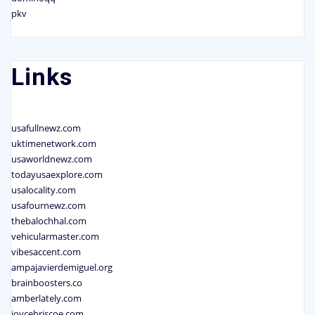
pkv
Links
usafullnewz.com
uktimenetwork.com
usaworldnewz.com
todayusaexplore.com
usalocality.com
usafournewz.com
thebalochhal.com
vehicularmaster.com
vibesaccent.com
ampajavierdemiguel.org
brainboosters.co
amberlately.com
joycebriscoe.com