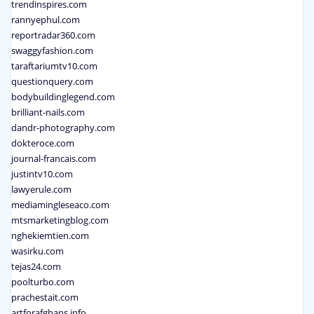
trendinspires.com
rannyephul.com
reportradar360.com
swaggyfashion.com
taraftariumtv10.com
questionquery.com
bodybuildinglegend.com
brilliant-nails.com
dandr-photography.com
dokteroce.com
journal-francais.com
justintv10.com
lawyerule.com
mediamingleseaco.com
mtsmarketingblog.com
nghekiemtien.com
wasirku.com
tejas24.com
poolturbo.com
prachestait.com
artforafghans.info