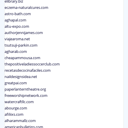
elibrary.biz
eczema-naturalcures.com
astro-bath.com
aghapal.com
altu-expo.com
authorjennijames.com
viajearoma.net
tsutsuji-parkin.com
agharab.com
cheapammousa.com
thepositiveladiessoccerclub.com
recetasdecocinafaciles.com
naildesignsidea.net
greatpai.com
paperlanterntheatre.org
freeworshipnetwork.com
watercraftllc.com
abourge.com
afiliixs.com
alharammallz.com
americanbulletins.com