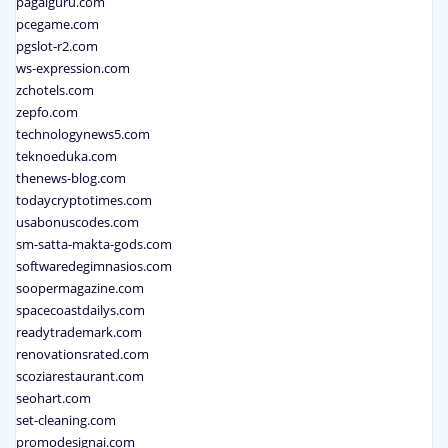
pagalguru.com
pcegame.com
pgslot-r2.com
ws-expression.com
zchotels.com
zepfo.com
technologynews5.com
teknoeduka.com
thenews-blog.com
todaycryptotimes.com
usabonuscodes.com
sm-satta-makta-gods.com
softwaredegimnasios.com
soopermagazine.com
spacecoastdailys.com
readytrademark.com
renovationsrated.com
scoziarestaurant.com
seohart.com
set-cleaning.com
promodesignai.com