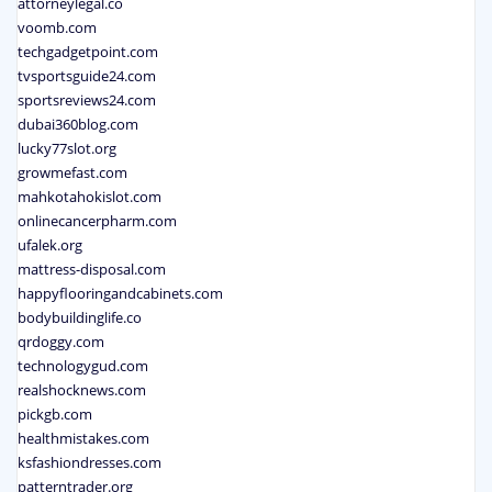
attorneylegal.co
voomb.com
techgadgetpoint.com
tvsportsguide24.com
sportsreviews24.com
dubai360blog.com
lucky77slot.org
growmefast.com
mahkotahokislot.com
onlinecancerpharm.com
ufalek.org
mattress-disposal.com
happyflooringandcabinets.com
bodybuildinglife.co
qrdoggy.com
technologygud.com
realshocknews.com
pickgb.com
healthmistakes.com
ksfashiondresses.com
patterntrader.org