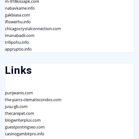
m-918kissapk.com
nabavkame.info
gakbiasa.com
iflowerhu.info
chicagocrystalconnection.com
imanabadii.com
trilipohu.info
appruptio.info
Links
punjwanis.com
the-parcs-clematiscondos.com
jusu-gb.com
thecarepet.com
blogwriterplus.com
guestpostingseo.com
casinogambitpro.info