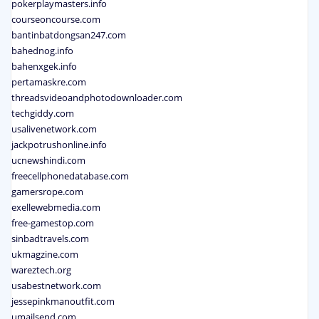
pokerplaymasters.info
courseoncourse.com
bantinbatdongsan247.com
bahednog.info
bahenxgek.info
pertamaskre.com
threadsvideoandphotodownloader.com
techgiddy.com
usalivenetwork.com
jackpotrushonline.info
ucnewshindi.com
freecellphonedatabase.com
gamersrope.com
exellewebmedia.com
free-gamestop.com
sinbadtravels.com
ukmagzine.com
wareztech.org
usabestnetwork.com
jessepinkmanoutfit.com
umailsend.com