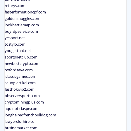
retarys.com
fasterformationcpf.com
goldensnuggles.com
lookbattlemap.com
buyrdpservice.com
yesport.net
tostylo.com
yougetthat.net
sportsnetclub.com
newbestcrypto.com
oxfordsave.com
iclassicgames.com
saung-artikel.com
fasthokivip2.com
observersports.com
cryptominingplus.com
aquinoticiaspe.com
longhairedfrenchbulldog.com
lawyersforhire.co
businemarket.com