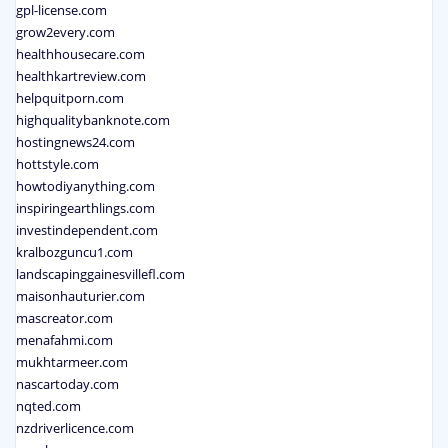
gpl-license.com
grow2every.com
healthhousecare.com
healthkartreview.com
helpquitporn.com
highqualitybanknote.com
hostingnews24.com
hottstyle.com
howtodiyanything.com
inspiringearthlings.com
investindependent.com
kralbozguncu1.com
landscapinggainesvillefl.com
maisonhauturier.com
mascreator.com
menafahmi.com
mukhtarmeer.com
nascartoday.com
nqted.com
nzdriverlicence.com