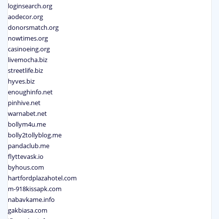
loginsearch.org
aodecor.org
donorsmatch.org
nowtimes.org
casinoeing.org
livemocha.biz
streetlife.biz
hyves.biz
enoughinfo.net
pinhive.net
warnabet.net
bollym4u.me
bolly2tollyblog.me
pandaclub.me
flyttevask.io
byhous.com
hartfordplazahotel.com
m-918kissapk.com
nabavkame.info
gakbiasa.com