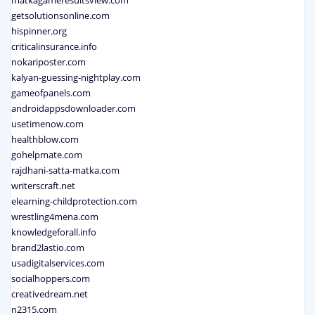
matkagameresultsview.com
getsolutionsonline.com
hispinner.org
criticalinsurance.info
nokariposter.com
kalyan-guessing-nightplay.com
gameofpanels.com
androidappsdownloader.com
usetimenow.com
healthblow.com
gohelpmate.com
rajdhani-satta-matka.com
writerscraft.net
elearning-childprotection.com
wrestling4mena.com
knowledgeforall.info
brand2lastio.com
usadigitalservices.com
socialhoppers.com
creativedream.net
n2315.com