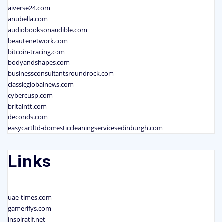
aiverse24.com
anubella.com
audiobooksonaudible.com
beautenetwork.com
bitcoin-tracing.com
bodyandshapes.com
businessconsultantsroundrock.com
classicglobalnews.com
cybercusp.com
britaintt.com
deconds.com
easycartltd-domesticcleaningservicesedinburgh.com
Links
uae-times.com
gamerifys.com
inspiratif.net