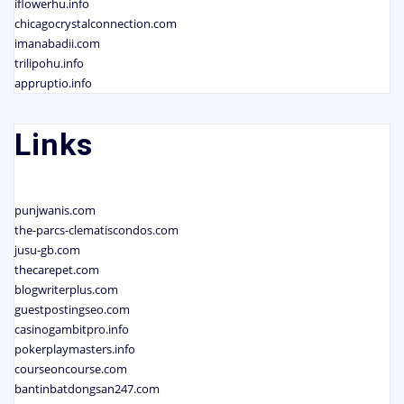
iflowerhu.info
chicagocrystalconnection.com
imanabadii.com
trilipohu.info
appruptio.info
Links
punjwanis.com
the-parcs-clematiscondos.com
jusu-gb.com
thecarepet.com
blogwriterplus.com
guestpostingseo.com
casinogambitpro.info
pokerplaymasters.info
courseoncourse.com
bantinbatdongsan247.com