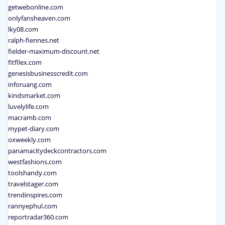
getwebonline.com
onlyfansheaven.com
lky08.com
ralph-fiennes.net
fielder-maximum-discount.net
fitfllex.com
genesisbusinesscredit.com
inforuang.com
kindsmarket.com
luvelylife.com
macramb.com
mypet-diary.com
oxweekly.com
panamacitydeckcontractors.com
westfashions.com
toolshandy.com
travelstager.com
trendinspires.com
rannyephul.com
reportradar360.com