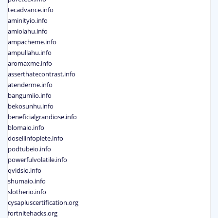
tecadvance.info
aminityio.info
amiolahu.info
ampacheme.info
ampullahu.info
aromaxme.info
asserthatecontrast.info
atenderme.info
bangumiio.info
bekosunhu.info
beneficialgrandiose.info
blomaio.info
dosellinfoplete.info
podtubeio.info
powerfulvolatile.info
qvidsio.info
shumaio.info
slotherio.info
cysapluscertification.org
fortnitehacks.org