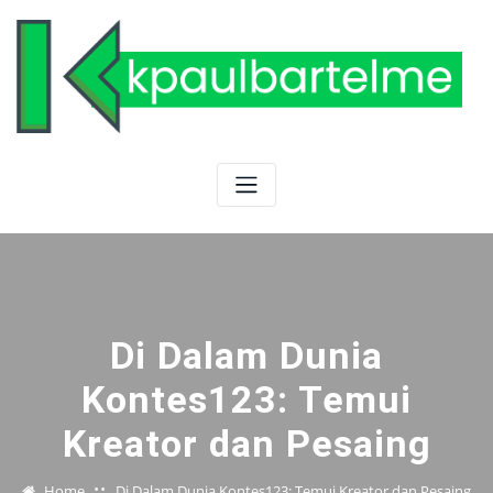
Skip
to
content
Di Dalam Dunia
Kontes123: Temui
Kreator dan Pesaing
Home
Di Dalam Dunia Kontes123: Temui Kreator dan Pesaing