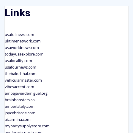
Links
usafullnewz.com
uktimenetwork.com
usaworldnewz.com
todayusaexplore.com
usalocality.com
usafournewz.com
thebalochhal.com
vehicularmaster.com
vibesaccent.com
ampajavierdemiguel.org
brainboosters.co
amberlately.com
joycebriscoe.com
aicarmina.com
mypartysupplystore.com
annforwisconsin.com