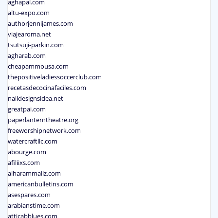
aghapal.com
altu-expo.com
authorjennijames.com
viajearoma.net
tsutsuji-parkin.com
agharab.com
cheapammousa.com
thepositiveladiessoccerclub.com
recetasdecocinafaciles.com
naildesignsidea.net
greatpai.com
paperlanterntheatre.org
freeworshipnetwork.com
watercraftllc.com
abourge.com
afiliixs.com
alharammallz.com
americanbulletins.com
asespares.com
arabianstime.com
atticabblues.com