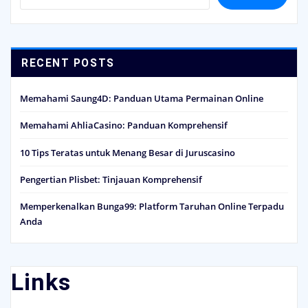
RECENT POSTS
Memahami Saung4D: Panduan Utama Permainan Online
Memahami AhliaCasino: Panduan Komprehensif
10 Tips Teratas untuk Menang Besar di Juruscasino
Pengertian Plisbet: Tinjauan Komprehensif
Memperkenalkan Bunga99: Platform Taruhan Online Terpadu
Anda
Links