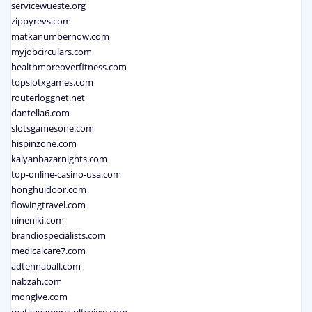
servicewueste.org
zippyrevs.com
matkanumbernow.com
myjobcirculars.com
healthmoreoverfitness.com
topslotxgames.com
routerloggnet.net
dantella6.com
slotsgamesone.com
hispinzone.com
kalyanbazarnights.com
top-online-casino-usa.com
honghuidoor.com
flowingtravel.com
nineniki.com
brandiospecialists.com
medicalcare7.com
adtennaball.com
nabzah.com
mongive.com