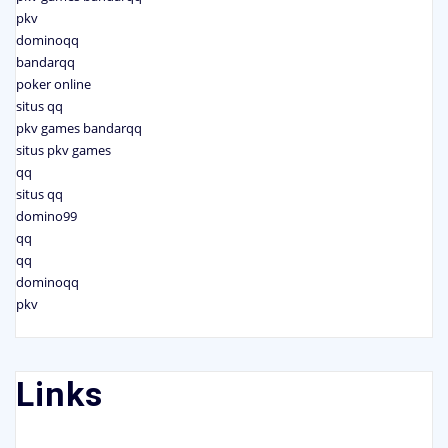
pkv
dominoqq
bandarqq
poker online
situs qq
pkv games bandarqq
situs pkv games
qq
situs qq
domino99
qq
qq
dominoqq
pkv
Links