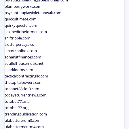
pittsburghpaintingprofessionals.com
plumberryworks.com
psychoterapiawioletanowak.com
quickultimate.com
quirkyquester.com
sexmedicineformen.com
shiftripple.com
slotterpercaya.co
smartcoolbox.com
sohanjitfinances.com
soulfulhousemusic.net
sparklooms.com
tacticalcontractingllc.com
thecapitalpowers.com
tobabet88slot3.com
todayscurrentnews.com
totobet77.asia
totobet77.org
trendingpublication.com
ufabettererum3.com
ufabettermentm4.com