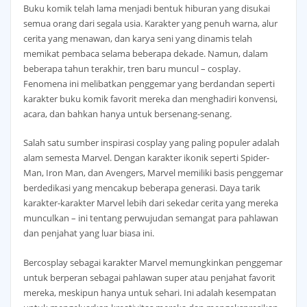
Buku komik telah lama menjadi bentuk hiburan yang disukai
semua orang dari segala usia. Karakter yang penuh warna, alur
cerita yang menawan, dan karya seni yang dinamis telah
memikat pembaca selama beberapa dekade. Namun, dalam
beberapa tahun terakhir, tren baru muncul – cosplay.
Fenomena ini melibatkan penggemar yang berdandan seperti
karakter buku komik favorit mereka dan menghadiri konvensi,
acara, dan bahkan hanya untuk bersenang-senang.
Salah satu sumber inspirasi cosplay yang paling populer adalah
alam semesta Marvel. Dengan karakter ikonik seperti Spider-
Man, Iron Man, dan Avengers, Marvel memiliki basis penggemar
berdedikasi yang mencakup beberapa generasi. Daya tarik
karakter-karakter Marvel lebih dari sekedar cerita yang mereka
munculkan – ini tentang perwujudan semangat para pahlawan
dan penjahat yang luar biasa ini.
Bercosplay sebagai karakter Marvel memungkinkan penggemar
untuk berperan sebagai pahlawan super atau penjahat favorit
mereka, meskipun hanya untuk sehari. Ini adalah kesempatan