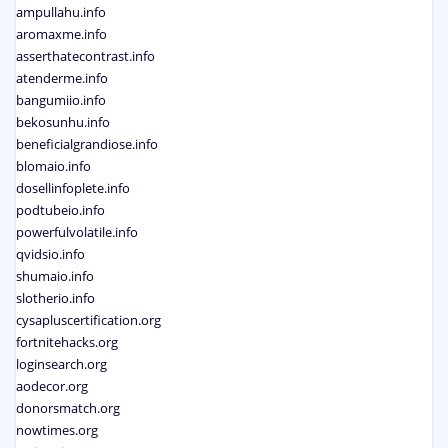
ampullahu.info
aromaxme.info
asserthatecontrast.info
atenderme.info
bangumiio.info
bekosunhu.info
beneficialgrandiose.info
blomaio.info
dosellinfoplete.info
podtubeio.info
powerfulvolatile.info
qvidsio.info
shumaio.info
slotherio.info
cysapluscertification.org
fortnitehacks.org
loginsearch.org
aodecor.org
donorsmatch.org
nowtimes.org