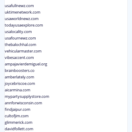
usafullnewz.com
uktimenetwork.com
usaworldnewz.com
todayusaexplore.com
usalocality.com
usafournewz.com
thebalochhal.com
vehicularmaster.com
vibesaccent.com
ampajavierdemiguel.org
brainboosters.co
amberlately.com
joycebriscoe.com
aicarmina.com
mypartysupplystore.com
annforwisconsin.com
findjaipur.com
cultofjim.com
glimmerick.com
davidfollett.com