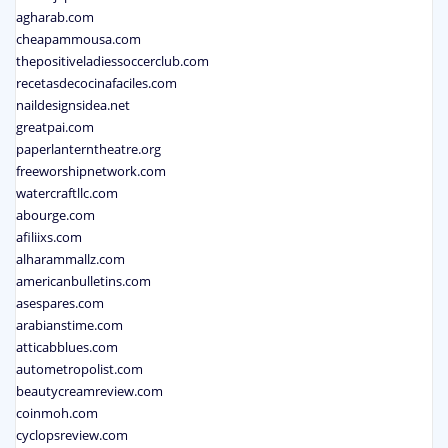
agharab.com
cheapammousa.com
thepositiveladiessoccerclub.com
recetasdecocinafaciles.com
naildesignsidea.net
greatpai.com
paperlanterntheatre.org
freeworshipnetwork.com
watercraftllc.com
abourge.com
afiliixs.com
alharammallz.com
americanbulletins.com
asespares.com
arabianstime.com
atticabblues.com
autometropolist.com
beautycreamreview.com
coinmoh.com
cyclopsreview.com