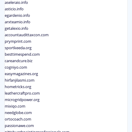
aseleraio.info
asticio.info
egardenio.info
arxteamio.info
getalexio.info
accountaudittaxcon.com
prymprint.com
sportkeeda.org
besttimespend.com
careandcure.biz
cogniyo.com
easymagazines.org
hirfanjilasmi.com
hometricks.org
leathercraftpro.com
microgridpower.org
mixiqo.com
needglobe.com
ortocoach.com
passionawe.com