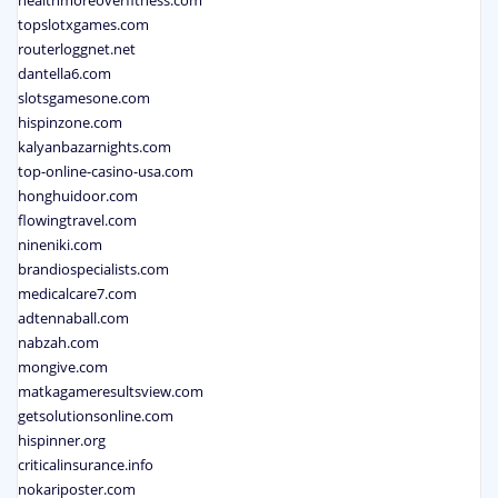
topslotxgames.com
routerloggnet.net
dantella6.com
slotsgamesone.com
hispinzone.com
kalyanbazarnights.com
top-online-casino-usa.com
honghuidoor.com
flowingtravel.com
nineniki.com
brandiospecialists.com
medicalcare7.com
adtennaball.com
nabzah.com
mongive.com
matkagameresultsview.com
getsolutionsonline.com
hispinner.org
criticalinsurance.info
nokariposter.com