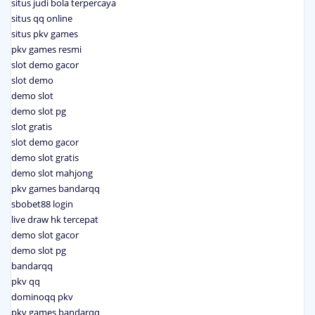
situs judi bola terpercaya
situs qq online
situs pkv games
pkv games resmi
slot demo gacor
slot demo
demo slot
demo slot pg
slot gratis
slot demo gacor
demo slot gratis
demo slot mahjong
pkv games bandarqq
sbobet88 login
live draw hk tercepat
demo slot gacor
demo slot pg
bandarqq
pkv qq
dominoqq pkv
pkv games bandarqq