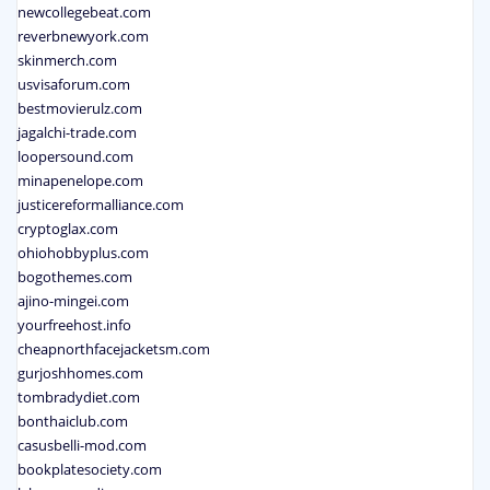
newcollegebeat.com
reverbnewyork.com
skinmerch.com
usvisaforum.com
bestmovierulz.com
jagalchi-trade.com
loopersound.com
minapenelope.com
justicereformalliance.com
cryptoglax.com
ohiohobbyplus.com
bogothemes.com
ajino-mingei.com
yourfreehost.info
cheapnorthfacejacketsm.com
gurjoshhomes.com
tombradydiet.com
bonthaiclub.com
casusbelli-mod.com
bookplatesociety.com