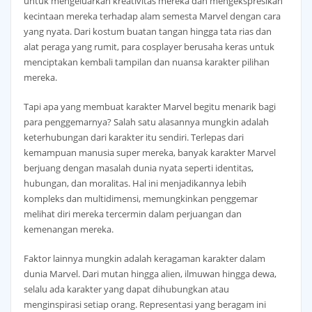
untuk mengeluarkan kreativitas mereka dan mengekspresikan
kecintaan mereka terhadap alam semesta Marvel dengan cara
yang nyata. Dari kostum buatan tangan hingga tata rias dan
alat peraga yang rumit, para cosplayer berusaha keras untuk
menciptakan kembali tampilan dan nuansa karakter pilihan
mereka.
Tapi apa yang membuat karakter Marvel begitu menarik bagi
para penggemarnya? Salah satu alasannya mungkin adalah
keterhubungan dari karakter itu sendiri. Terlepas dari
kemampuan manusia super mereka, banyak karakter Marvel
berjuang dengan masalah dunia nyata seperti identitas,
hubungan, dan moralitas. Hal ini menjadikannya lebih
kompleks dan multidimensi, memungkinkan penggemar
melihat diri mereka tercermin dalam perjuangan dan
kemenangan mereka.
Faktor lainnya mungkin adalah keragaman karakter dalam
dunia Marvel. Dari mutan hingga alien, ilmuwan hingga dewa,
selalu ada karakter yang dapat dihubungkan atau
menginspirasi setiap orang. Representasi yang beragam ini