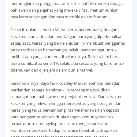
memungkinkan penggemar untuk melihat diri mereka sebagai
pahlawan dan penjahat yang mereka cintai, menumbuhkan
rasa keterhubungan dan rasa memiliki dalam fandom.
Selain itu, alam semesta Marvel terus berkembang, dengan
karakter, alur cerita, dan persilangan baru yang diperkenalkan
setiap saat. Narasi yang berkelanjutan ini membuat penggemar
tetap terlibat dan bersemangat, selalu bersemangat untuk
melihat apa yang akan terjadi selanjutnya. Baik itu film baru,
buku komik, atau serial TV, selalu ada sesuatu yang baru untuk
ditemukan dan dijelajahi dalam dunia Marvel.
Kesimpulannya, daya tarik cosplay Marvel lebih dari sekadar
berdandan sebagai karakter – ini tentang mewujudkan
semangat para pahlawan dan penjahat tercinta. Dari karakter-
karakter yang relevan hingga representasi yang beragam dan
narasi yang terus berkembang, Marvel menawarkan kepada
para penggemar sebuah dunia dengan kemungkinan tak
terbatas untuk mengeksplorasi dan mengekspresikan
kecintaan mereka terhadap franchise tersebut. Jadi apakah
Anda seorang cosplayer berpengalaman atau sekadar