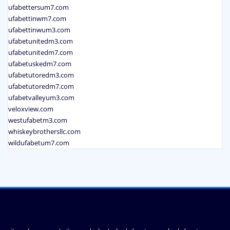
ufabettersum7.com
ufabettinwm7.com
ufabettinwum3.com
ufabetunitedm3.com
ufabetunitedm7.com
ufabetuskedm7.com
ufabetutoredm3.com
ufabetutoredm7.com
ufabetvalleyum3.com
veloxview.com
westufabetm3.com
whiskeybrothersllc.com
wildufabetum7.com