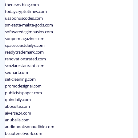
thenews-blog.com
todaycryptotimes.com
usabonuscodes.com
sm-satta-makta-gods.com
softwaredegimnasios.com
soopermagazine.com
spacecoastdailys.com
readytrademark.com
renovationsrated.com
scoziarestaurant.com
seohart.com
set-cleaning.com
promodesignai.com
publicistspaper.com
quindaily.com
abosulte.com
aiverse24.com
anubella.com
audiobooksonaudible.com
beautenetwork.com