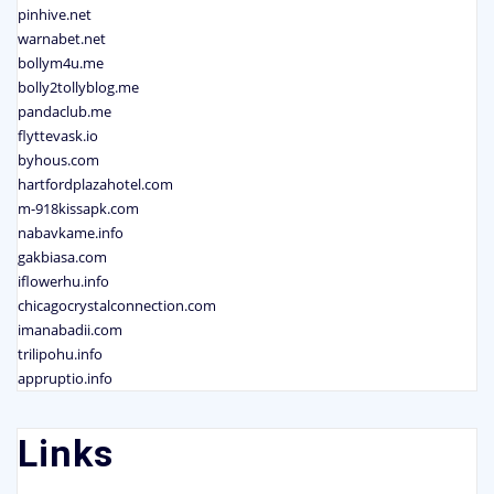
pinhive.net
warnabet.net
bollym4u.me
bolly2tollyblog.me
pandaclub.me
flyttevask.io
byhous.com
hartfordplazahotel.com
m-918kissapk.com
nabavkame.info
gakbiasa.com
iflowerhu.info
chicagocrystalconnection.com
imanabadii.com
trilipohu.info
appruptio.info
Links