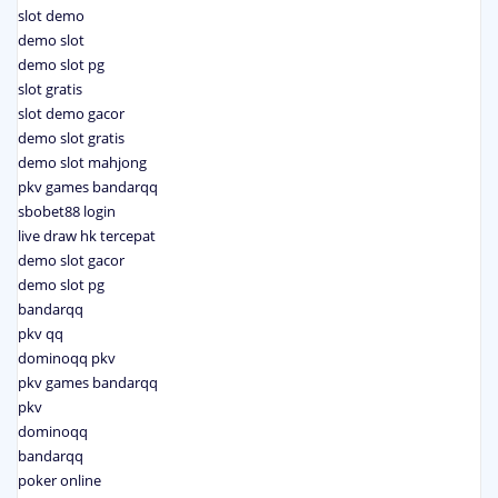
slot demo
demo slot
demo slot pg
slot gratis
slot demo gacor
demo slot gratis
demo slot mahjong
pkv games bandarqq
sbobet88 login
live draw hk tercepat
demo slot gacor
demo slot pg
bandarqq
pkv qq
dominoqq pkv
pkv games bandarqq
pkv
dominoqq
bandarqq
poker online