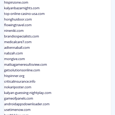
hispinzone.com
kalyanbazarnights.com
top-online-casino-usa.com
honghuidoor.com
flowingtravel.com
nineniki.com
brandiospecialists.com
medicalcare7.com
adtennaball.com
nabzah.com
mongive.com
matkagameresultsview.com
getsolutionsonline.com
hispinner.org
criticalinsurance.info
nokariposter.com
kalyan-guessing-nightplay.com
gameofpanels.com
androidappsdownloader.com
usetimenow.com