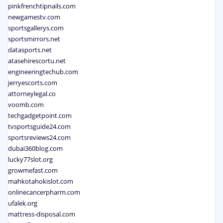
pinkfrenchtipnails.com
newgamestv.com
sportsgallerys.com
sportsmirrors.net
datasports.net
atasehirescortu.net
engineeringtechub.com
jerryescorts.com
attorneylegal.co
voomb.com
techgadgetpoint.com
tvsportsguide24.com
sportsreviews24.com
dubai360blog.com
lucky77slot.org
growmefast.com
mahkotahokislot.com
onlinecancerpharm.com
ufalek.org
mattress-disposal.com