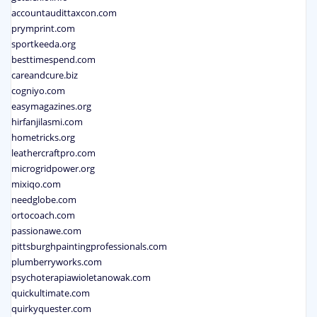
accountaudittaxcon.com
prymprint.com
sportkeeda.org
besttimespend.com
careandcure.biz
cogniyo.com
easymagazines.org
hirfanjilasmi.com
hometricks.org
leathercraftpro.com
microgridpower.org
mixiqo.com
needglobe.com
ortocoach.com
passionawe.com
pittsburghpaintingprofessionals.com
plumberryworks.com
psychoterapiawioletanowak.com
quickultimate.com
quirkyquester.com