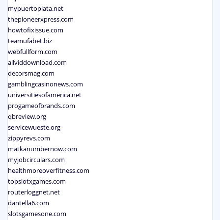
mypuertoplata.net
thepioneerxpress.com
howtofixissue.com
teamufabet.biz
webfullform.com
allviddownload.com
decorsmag.com
gamblingcasinonews.com
universitiesofamerica.net
progameofbrands.com
qbreview.org
servicewueste.org
zippyrevs.com
matkanumbernow.com
myjobcirculars.com
healthmoreoverfitness.com
topslotxgames.com
routerloggnet.net
dantella6.com
slotsgamesone.com