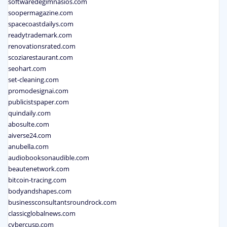
softwaredegimnasios.com
soopermagazine.com
spacecoastdailys.com
readytrademark.com
renovationsrated.com
scoziarestaurant.com
seohart.com
set-cleaning.com
promodesignai.com
publicistspaper.com
quindaily.com
abosulte.com
aiverse24.com
anubella.com
audiobooksonaudible.com
beautenetwork.com
bitcoin-tracing.com
bodyandshapes.com
businessconsultantsroundrock.com
classicglobalnews.com
cybercusp.com