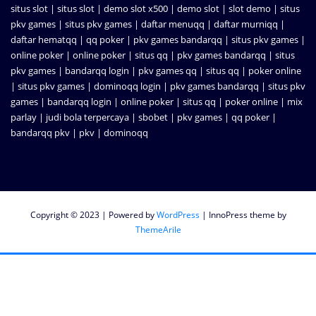
situs slot
|
situs slot
|
demo slot x500
|
demo slot
|
slot demo
|
situs
pkv games
|
situs pkv games
|
daftar menuqq
|
daftar murniqq
|
daftar hematqq
|
qq poker
|
pkv games bandarqq
|
situs pkv games
|
online poker
|
online poker
|
situs qq
|
pkv games bandarqq
|
situs
pkv games
|
bandarqq login
|
pkv games qq
|
situs qq
|
poker online
|
situs pkv games
|
dominoqq login
|
pkv games bandarqq
|
situs pkv
games
|
bandarqq login
|
online poker
|
situs qq
|
poker online
|
mix
parlay
|
judi bola terpercaya
|
sbobet
|
pkv games
|
qq poker
|
bandarqq pkv
|
pkv
|
dominoqq
Copyright © 2023 | Powered by
WordPress
|
InnoPress theme by
ThemeArile