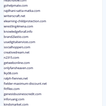
healthblow.com
gohelpmate.com
rajdhani-satta-matka.com
writerscraft.net
elearning-childprotection.com
wrestling4mena.com
knowledgeforall.info
brand2lastio.com
usadigitalservices.com
socialhoppers.com
creativedream.net
n2315.com
getwebonline.com
onlyfansheaven.com
lky08.com
ralph-fiennes.net
fielder-maximum-discount.net
fitfllex.com
genesisbusinesscredit.com
inforuang.com
kindsmarket.com