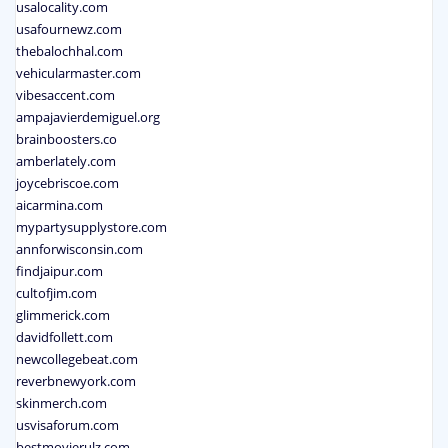
usalocality.com
usafournewz.com
thebalochhal.com
vehicularmaster.com
vibesaccent.com
ampajavierdemiguel.org
brainboosters.co
amberlately.com
joycebriscoe.com
aicarmina.com
mypartysupplystore.com
annforwisconsin.com
findjaipur.com
cultofjim.com
glimmerick.com
davidfollett.com
newcollegebeat.com
reverbnewyork.com
skinmerch.com
usvisaforum.com
bestmovierulz.com