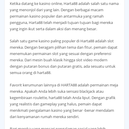
Ketika datang ke kasino online, Harta88 adalah salah satu nama
yang menonjol dari yang lain. Dengan berbagai macam
permainan kasino populer dan antarmuka yang ramah
pengguna, Harta88 telah menjadi tujuan tujuan bagi mereka
yang ingin ikut serta dalam aksi dan menang besar.
Salah satu game kasino paling populer di Harta88 adalah slot
mereka. Dengan beragam pilihan tema dan fitur, pemain dapat
menemukan permainan slot yang sesuai dengan preferensi
mereka. Dari mesin buah klasik hingga slot video modern
dengan putaran bonus dan putaran gratis, ada sesuatu untuk
semua orang di harta88.
Favorit kerumunan lainnya di HARTA88 adalah permainan meja
mereka. Apakah Anda lebih suka sensasi blackjack atau
kegembiraan roulette, harta88 telah Anda liput. Dengan grafik
yang realistis dan gameplay yang halus, pemain dapat
menikmati pengalaman kasino yang benar -benar mendalam
dari kenyamanan rumah mereka sendiri.
Bagi mereka yang mencari pengalaman sosial yang lebih,