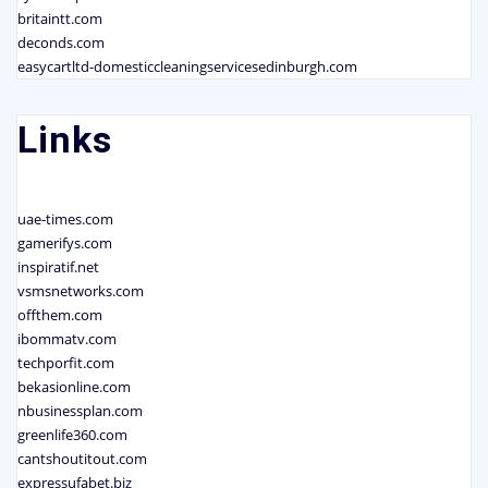
britaintt.com
deconds.com
easycartltd-domesticcleaningservicesedinburgh.com
Links
uae-times.com
gamerifys.com
inspiratif.net
vsmsnetworks.com
offthem.com
ibommatv.com
techporfit.com
bekasionline.com
nbusinessplan.com
greenlife360.com
cantshoutitout.com
expressufabet.biz