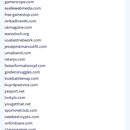
gamersrope.com
exellewebmedia.com
free-gamestop.com
sinbadtravels.com
ukmagzine.com
wareztech.org
usabestnetwork.com
jessepinkmanoutfit.com
umailsend.com
retarys.com
fasterformationcpf.com
goldensnuggles.com
lookbattlemap.com
buyrdpservice.com
yesport.net
tostylo.com
yougetthat.net
sportsnetclub.com
newbestcrypto.com
oxfordsave.com
iclassicgames.com