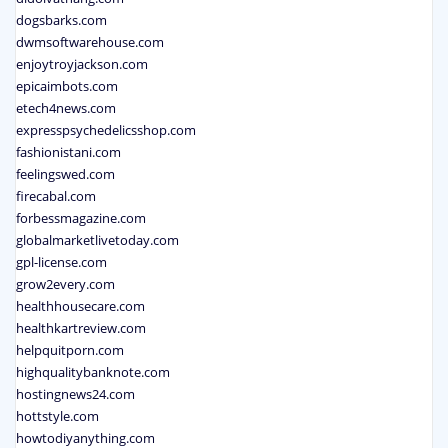
dogsbarks.com
dwmsoftwarehouse.com
enjoytroyjackson.com
epicaimbots.com
etech4news.com
expresspsychedelicsshop.com
fashionistani.com
feelingswed.com
firecabal.com
forbessmagazine.com
globalmarketlivetoday.com
gpl-license.com
grow2every.com
healthhousecare.com
healthkartreview.com
helpquitporn.com
highqualitybanknote.com
hostingnews24.com
hottstyle.com
howtodiyanything.com