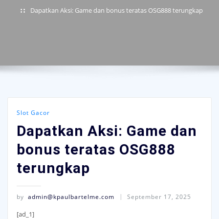
Dapatkan Aksi: Game dan bonus teratas OSG888 terungkap
Slot Gacor
Dapatkan Aksi: Game dan
bonus teratas OSG888
terungkap
by
admin@kpaulbartelme.com
September 17, 2025
[ad_1]