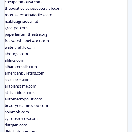
cheapammousa.com
thepositiveladiessoccerclub.com
recetasdecocinafaciles.com
naildesignsidea.net
greatpai.com
paperlanterntheatre.org
freeworshipnetwork.com
watercraftllc.com
abourge.com
afiliixs.com
alharammallz.com
americanbulletins.com
asespares.com
arabianstime.com
atticabblues.com
autometropolist.com
beautycreamreview.com
coinmoh.com
cyclopsreview.com
dattgen.com
didoivatnang.com