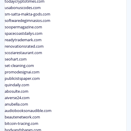
todaycryptotimes.com
usabonuscodes.com
sm-satta-makta-gods.com
softwaredegimnasios.com
soopermagazine.com
spacecoastdailys.com
readytrademark.com
renovationsrated.com
scoziarestaurant.com
seohart.com
set-cleaning.com
promodesignai.com
publicistspaper.com
quindaily.com
abosulte.com
aiverse24.com
anubella.com
audiobooksonaudible.com
beautenetwork.com
bitcoin-tracing.com
bodyandshapes.com