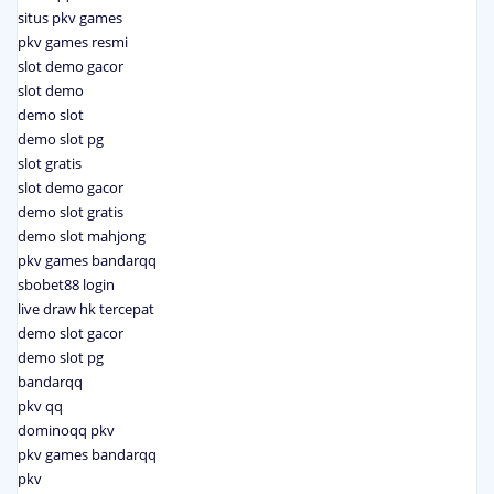
situs pkv games
pkv games resmi
slot demo gacor
slot demo
demo slot
demo slot pg
slot gratis
slot demo gacor
demo slot gratis
demo slot mahjong
pkv games bandarqq
sbobet88 login
live draw hk tercepat
demo slot gacor
demo slot pg
bandarqq
pkv qq
dominoqq pkv
pkv games bandarqq
pkv