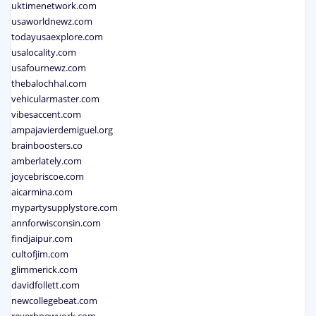
uktimenetwork.com
usaworldnewz.com
todayusaexplore.com
usalocality.com
usafournewz.com
thebalochhal.com
vehicularmaster.com
vibesaccent.com
ampajavierdemiguel.org
brainboosters.co
amberlately.com
joycebriscoe.com
aicarmina.com
mypartysupplystore.com
annforwisconsin.com
findjaipur.com
cultofjim.com
glimmerick.com
davidfollett.com
newcollegebeat.com