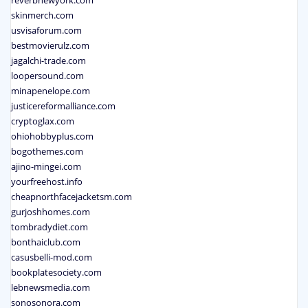
reverbnewyork.com
skinmerch.com
usvisaforum.com
bestmovierulz.com
jagalchi-trade.com
loopersound.com
minapenelope.com
justicereformalliance.com
cryptoglax.com
ohiohobbyplus.com
bogothemes.com
ajino-mingei.com
yourfreehost.info
cheapnorthfacejacketsm.com
gurjoshhomes.com
tombradydiet.com
bonthaiclub.com
casusbelli-mod.com
bookplatesociety.com
lebnewsmedia.com
sonosonora.com