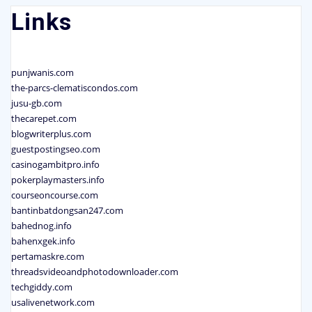
Links
punjwanis.com
the-parcs-clematiscondos.com
jusu-gb.com
thecarepet.com
blogwriterplus.com
guestpostingseo.com
casinogambitpro.info
pokerplaymasters.info
courseoncourse.com
bantinbatdongsan247.com
bahednog.info
bahenxgek.info
pertamaskre.com
threadsvideoandphotodownloader.com
techgiddy.com
usalivenetwork.com