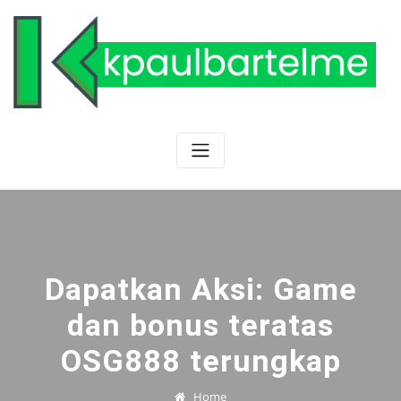
Skip
to
content
Dapatkan Aksi: Game
dan bonus teratas
OSG888 terungkap
Home