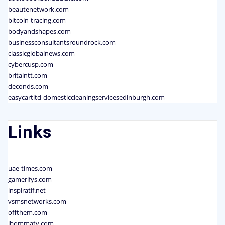
beautenetwork.com
bitcoin-tracing.com
bodyandshapes.com
businessconsultantsroundrock.com
classicglobalnews.com
cybercusp.com
britaintt.com
deconds.com
easycartltd-domesticcleaningservicesedinburgh.com
Links
uae-times.com
gamerifys.com
inspiratif.net
vsmsnetworks.com
offthem.com
ibommatv.com