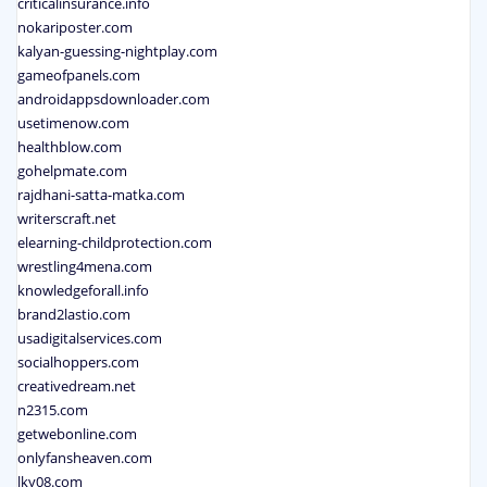
criticalinsurance.info
nokariposter.com
kalyan-guessing-nightplay.com
gameofpanels.com
androidappsdownloader.com
usetimenow.com
healthblow.com
gohelpmate.com
rajdhani-satta-matka.com
writerscraft.net
elearning-childprotection.com
wrestling4mena.com
knowledgeforall.info
brand2lastio.com
usadigitalservices.com
socialhoppers.com
creativedream.net
n2315.com
getwebonline.com
onlyfansheaven.com
lky08.com