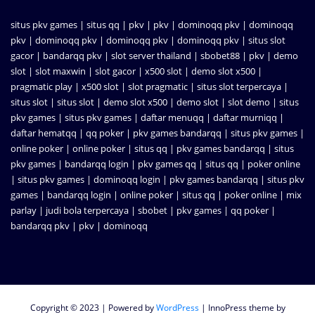
situs pkv games
|
situs qq
|
pkv
|
pkv
|
dominoqq pkv
|
dominoqq
pkv
|
dominoqq pkv
|
dominoqq pkv
|
dominoqq pkv
|
situs slot
gacor
|
bandarqq pkv
|
slot server thailand
|
sbobet88
|
pkv
|
demo
slot
|
slot maxwin
|
slot gacor
|
x500 slot
|
demo slot x500
|
pragmatic play
|
x500 slot
|
slot pragmatic
|
situs slot terpercaya
|
situs slot
|
situs slot
|
demo slot x500
|
demo slot
|
slot demo
|
situs
pkv games
|
situs pkv games
|
daftar menuqq
|
daftar murniqq
|
daftar hematqq
|
qq poker
|
pkv games bandarqq
|
situs pkv games
|
online poker
|
online poker
|
situs qq
|
pkv games bandarqq
|
situs
pkv games
|
bandarqq login
|
pkv games qq
|
situs qq
|
poker online
|
situs pkv games
|
dominoqq login
|
pkv games bandarqq
|
situs pkv
games
|
bandarqq login
|
online poker
|
situs qq
|
poker online
|
mix
parlay
|
judi bola terpercaya
|
sbobet
|
pkv games
|
qq poker
|
bandarqq pkv
|
pkv
|
dominoqq
Copyright © 2023 | Powered by
WordPress
|
InnoPress theme by