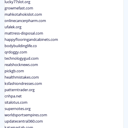
lucky77slot.org
growmefast.com
mahkotahokislot.com
onlinecancerpharm.com
ufalek.org
mattress-disposal.com
happyflooringandcabinets.com
bodybuildinglife.co
qrdoggy.com
technologygud.com
realshocknews.com
pickgb.com
healthmistakes.com
ksfashiondresses.com
patterntrader.org
cnhpa.net
sitalotus.com
supernotes.org
worldsportsempires.com
updatecentral360.com
katamastah.com