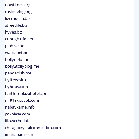
nowtimes.org
casinoeing.org
livemocha.biz
streetlife.biz
hyves.biz
enoughinfo.net
pinhive.net
warnabet.net
bollym4u.me
bolly2tollyblog.me
pandaclub.me
flyttevask.io
byhous.com
hartfordplazahotel.com
m-918kissapk.com
nabavkame.info
gakbiasa.com
iflowerhu.info
chicagocrystalconnection.com
imanabadii.com