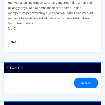
menyediakan lingkungan taruhan yang aman dan aman bagi
pelanggannya. Ketika perusahaan terus tumbuh dan
memperluas penawarannya, jelas bahwa CMBET siap menjadi
pemain utama dalam industri taruhan online untuk tahun -
tahun mendatang.
[ad_2]
slot
SEARCH
Search