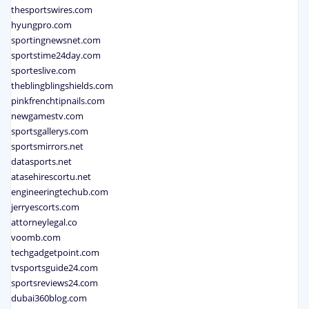
thesportswires.com
hyungpro.com
sportingnewsnet.com
sportstime24day.com
sporteslive.com
theblingblingshields.com
pinkfrenchtipnails.com
newgamestv.com
sportsgallerys.com
sportsmirrors.net
datasports.net
atasehirescortu.net
engineeringtechub.com
jerryescorts.com
attorneylegal.co
voomb.com
techgadgetpoint.com
tvsportsguide24.com
sportsreviews24.com
dubai360blog.com