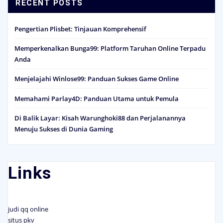
RECENT POSTS
Pengertian Plisbet: Tinjauan Komprehensif
Memperkenalkan Bunga99: Platform Taruhan Online Terpadu
Anda
Menjelajahi Winlose99: Panduan Sukses Game Online
Memahami Parlay4D: Panduan Utama untuk Pemula
Di Balik Layar: Kisah Warunghoki88 dan Perjalanannya
Menuju Sukses di Dunia Gaming
Links
judi qq online
situs pkv