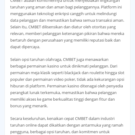
CMBET adalah komitmennya untuk menyediakan lingkungan
taruhan yang aman dan aman bagi pelanggannya. Platform ini
menggunakan teknologi enkripsi canggih untuk melindungi
data pelanggan dan memastikan bahwa semua transaksi aman.
Selain itu, CMBET dilisensikan dan diatur oleh otoritas yang
relevan, memberi pelanggan ketenangan pikiran bahwa mereka
bertaruh dengan perusahaan yang memiliki reputasi baik dan
dapat dipercaya.
Selain opsi taruhan olahraga, CMBET juga menawarkan
berbagai permainan kasino untuk dinikmati pelanggan. Dari
permainan meja klasik seperti blackjack dan roulette hingga slot
populer dan permainan video poker, tidak ada kekurangan opsi
hiburan di platform. Permainan kasino ditenagai oleh penyedia
perangkat lunak terkemuka, memastikan bahwa pelanggan
memiliki akses ke game berkualitas tinggi dengan fitur dan
bonus yang menarik.
Secara keseluruhan, kenaikan cepat CMBET dalam industri
taruhan online dapat dikaitkan dengan antarmuka yang ramah
pengguna, berbagai opsi taruhan, dan komitmen untuk