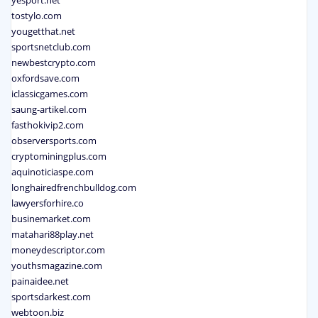
tostylo.com
yougetthat.net
sportsnetclub.com
newbestcrypto.com
oxfordsave.com
iclassicgames.com
saung-artikel.com
fasthokivip2.com
observersports.com
cryptominingplus.com
aquinoticiaspe.com
longhairedfrenchbulldog.com
lawyersforhire.co
businemarket.com
matahari88play.net
moneydescriptor.com
youthsmagazine.com
painaidee.net
sportsdarkest.com
webtoon.biz