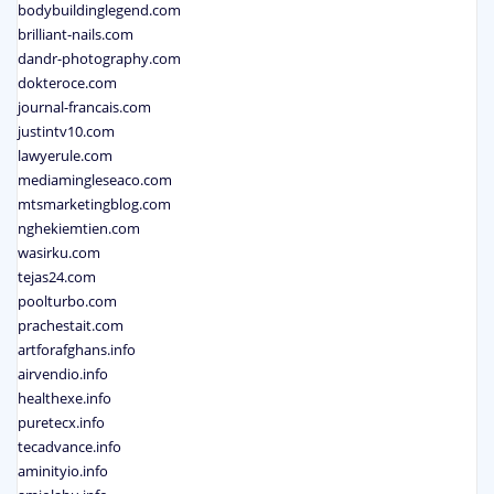
bodybuildinglegend.com
brilliant-nails.com
dandr-photography.com
dokteroce.com
journal-francais.com
justintv10.com
lawyerule.com
mediamingleseaco.com
mtsmarketingblog.com
nghekiemtien.com
wasirku.com
tejas24.com
poolturbo.com
prachestait.com
artforafghans.info
airvendio.info
healthexe.info
puretecx.info
tecadvance.info
aminityio.info