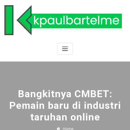
Skip
to
content
Bangkitnya CMBET:
Pemain baru di industri
taruhan online
Home