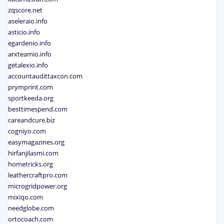
zqscore.net
aseleraio.info
asticio.info
egardenio.info
arxteamio.info
getalexio.info
accountaudittaxcon.com
prymprint.com
sportkeeda.org
besttimespend.com
careandcure.biz
cogniyo.com
easymagazines.org
hirfanjilasmi.com
hometricks.org
leathercraftpro.com
microgridpower.org
mixiqo.com
needglobe.com
ortocoach.com