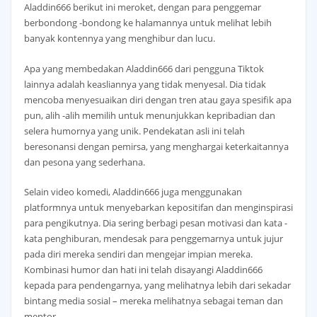
Aladdin666 berikut ini meroket, dengan para penggemar
berbondong -bondong ke halamannya untuk melihat lebih
banyak kontennya yang menghibur dan lucu.
Apa yang membedakan Aladdin666 dari pengguna Tiktok
lainnya adalah keasliannya yang tidak menyesal. Dia tidak
mencoba menyesuaikan diri dengan tren atau gaya spesifik apa
pun, alih -alih memilih untuk menunjukkan kepribadian dan
selera humornya yang unik. Pendekatan asli ini telah
beresonansi dengan pemirsa, yang menghargai keterkaitannya
dan pesona yang sederhana.
Selain video komedi, Aladdin666 juga menggunakan
platformnya untuk menyebarkan kepositifan dan menginspirasi
para pengikutnya. Dia sering berbagi pesan motivasi dan kata -
kata penghiburan, mendesak para penggemarnya untuk jujur ​​
pada diri mereka sendiri dan mengejar impian mereka.
Kombinasi humor dan hati ini telah disayangi Aladdin666
kepada para pendengarnya, yang melihatnya lebih dari sekadar
bintang media sosial – mereka melihatnya sebagai teman dan
mentor.