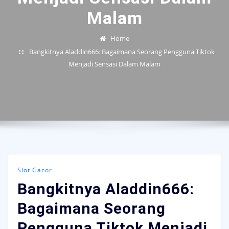
Malam
Home
Bangkitnya Aladdin666: Bagaimana Seorang Pengguna Tiktok
Menjadi Sensasi Dalam Malam
Slot Gacor
Bangkitnya Aladdin666:
Bagaimana Seorang
Pengguna Tiktok Menjadi