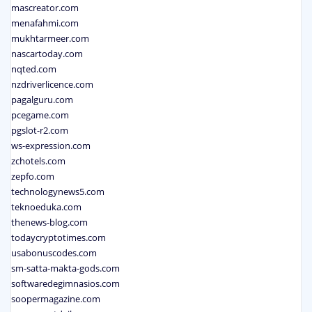
mascreator.com
menafahmi.com
mukhtarmeer.com
nascartoday.com
nqted.com
nzdriverlicence.com
pagalguru.com
pcegame.com
pgslot-r2.com
ws-expression.com
zchotels.com
zepfo.com
technologynews5.com
teknoeduka.com
thenews-blog.com
todaycryptotimes.com
usabonuscodes.com
sm-satta-makta-gods.com
softwaredegimnasios.com
soopermagazine.com