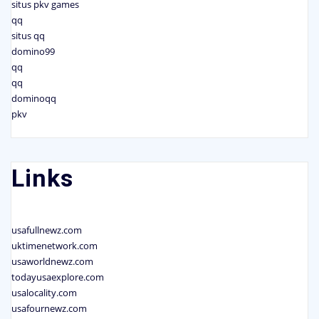
situs pkv games
qq
situs qq
domino99
qq
qq
dominoqq
pkv
Links
usafullnewz.com
uktimenetwork.com
usaworldnewz.com
todayusaexplore.com
usalocality.com
usafournewz.com