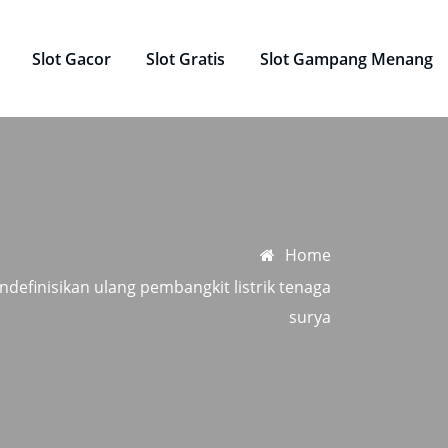
Slot Gacor
Slot Gratis
Slot Gampang Menang
Home
efinisikan ulang pembangkit listrik tenaga
surya