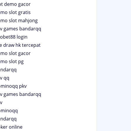
ot demo gacor
mo slot gratis
mo slot mahjong
v games bandarqq
obet88 login
ve draw hk tercepat
mo slot gacor
mo slot pg
andarqq
v qq
ominoqq pkv
v games bandarqq
v
ominoqq
andarqq
ker online