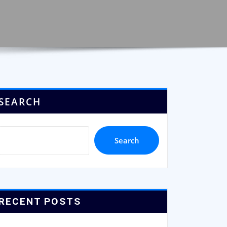
SEARCH
Search
RECENT POSTS