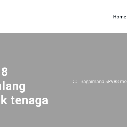
Home
88
Bagaimana SPV88 mend
ulang
ik tenaga