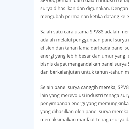
SPV88, pemain baru dalam industri tenag
surya dihasilkan dan digunakan. Dengan
mengubah permainan ketika datang ke e
Salah satu cara utama SPV88 adalah mend
adalah melalui penggunaan panel surya m
efisien dan tahan lama daripada panel 
energi yang lebih besar dan umur yang l
bisnis dapat mengandalkan panel surya 
dan berkelanjutan untuk tahun -tahun 
Selain panel surya canggih mereka, SPV
lain yang merevolusi industri tenaga su
penyimpanan energi yang memungkinkan
yang dihasilkan oleh panel surya merek
memaksimalkan manfaat tenaga surya d