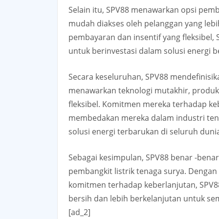
Selain itu, SPV88 menawarkan opsi pemb
mudah diakses oleh pelanggan yang leb
pembayaran dan insentif yang fleksibel
untuk berinvestasi dalam solusi energi b
Secara keseluruhan, SPV88 mendefinisika
menawarkan teknologi mutakhir, produk 
fleksibel. Komitmen mereka terhadap k
membedakan mereka dalam industri te
solusi energi terbarukan di seluruh duni
Sebagai kesimpulan, SPV88 benar -bena
pembangkit listrik tenaga surya. Dengan 
komitmen terhadap keberlanjutan, SPV8
bersih dan lebih berkelanjutan untuk se
[ad_2]