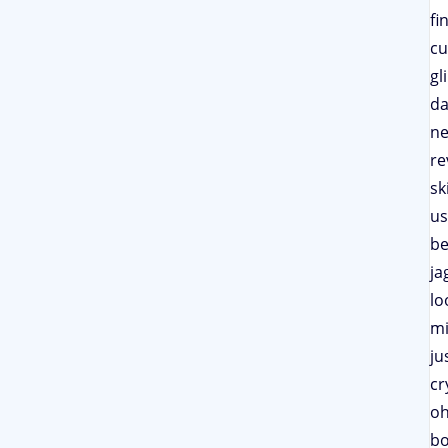
fi
cu
gl
da
ne
re
sk
us
be
ja
lo
m
ju
cr
oh
b