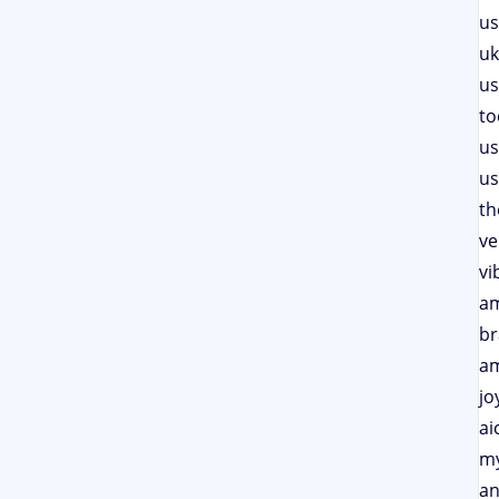
us
uk
u
to
us
us
th
ve
vi
am
br
am
jo
ai
my
an