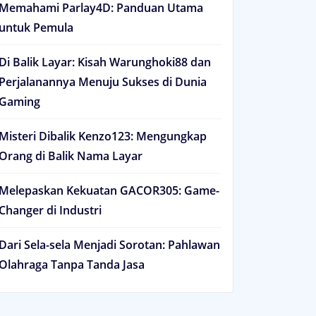
Memahami Parlay4D: Panduan Utama
untuk Pemula
Di Balik Layar: Kisah Warunghoki88 dan
Perjalanannya Menuju Sukses di Dunia
Gaming
Misteri Dibalik Kenzo123: Mengungkap
Orang di Balik Nama Layar
Melepaskan Kekuatan GACOR305: Game-
Changer di Industri
Dari Sela-sela Menjadi Sorotan: Pahlawan
Olahraga Tanpa Tanda Jasa