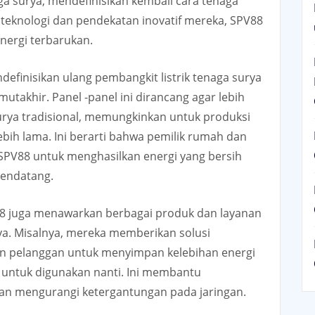
a surya, mendefinisikan kembali cara tenaga
 teknologi dan pendekatan inovatif mereka, SPV88
nergi terbarukan.
efinisikan ulang pembangkit listrik tenaga surya
utakhir. Panel -panel ini dirancang agar lebih
surya tradisional, memungkinkan untuk produksi
ebih lama. Ini berarti bahwa pemilik rumah dan
SPV88 untuk menghasilkan energi yang bersih
mendatang.
88 juga menawarkan berbagai produk dan layanan
rya. Misalnya, mereka memberikan solusi
 pelanggan untuk menyimpan kelebihan energi
a untuk digunakan nanti. Ini membantu
an mengurangi ketergantungan pada jaringan.