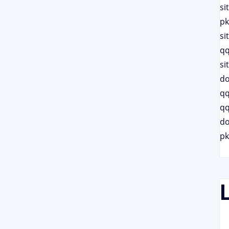
si
pk
si
q
si
d
q
q
d
pk