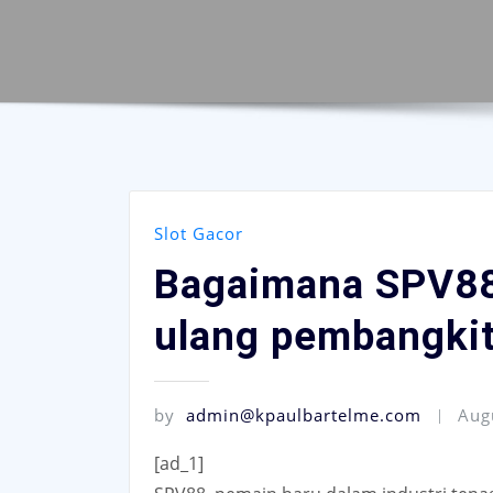
Slot Gacor
Bagaimana SPV88
ulang pembangkit 
by
admin@kpaulbartelme.com
Aug
[ad_1]