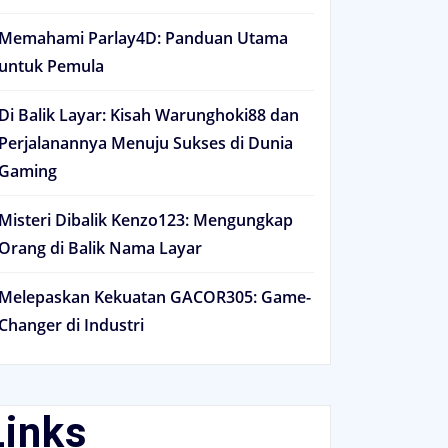
Memahami Parlay4D: Panduan Utama
untuk Pemula
Di Balik Layar: Kisah Warunghoki88 dan
Perjalanannya Menuju Sukses di Dunia
Gaming
Misteri Dibalik Kenzo123: Mengungkap
Orang di Balik Nama Layar
Melepaskan Kekuatan GACOR305: Game-
Changer di Industri
Links