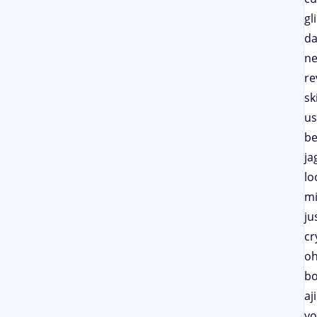
gl
da
ne
re
sk
us
be
ja
lo
m
ju
cr
oh
b
aj
yo