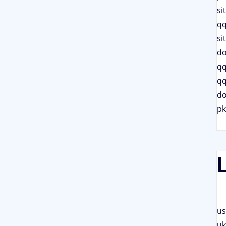
si
q
si
d
q
q
d
pk
us
uk