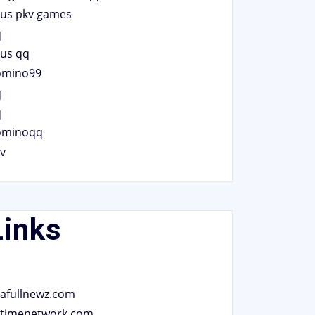
tus pkv games
q
tus qq
omino99
q
q
ominoqq
v
Links
afullnewz.com
timenetwork.com