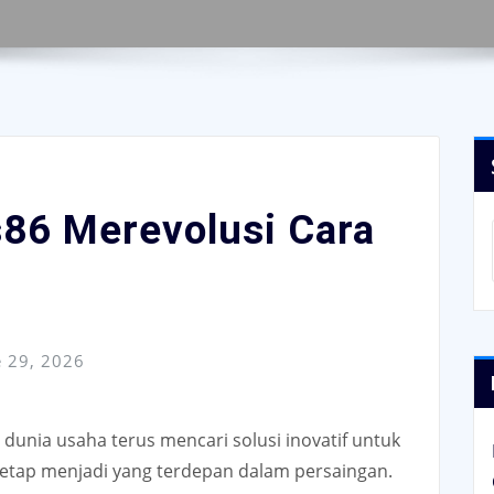
86 Merevolusi Cara
e 29, 2026
i, dunia usaha terus mencari solusi inovatif untuk
tap menjadi yang terdepan dalam persaingan.