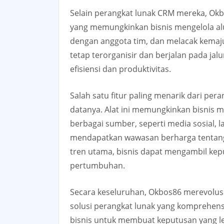
Selain perangkat lunak CRM mereka, Ok
yang memungkinkan bisnis mengelola alu
dengan anggota tim, dan melacak kemaju
tetap terorganisir dan berjalan pada ja
efisiensi dan produktivitas.
Salah satu fitur paling menarik dari per
datanya. Alat ini memungkinkan bisnis 
berbagai sumber, seperti media sosial, la
mendapatkan wawasan berharga tentan
tren utama, bisnis dapat mengambil ke
pertumbuhan.
Secara keseluruhan, Okbos86 merevolus
solusi perangkat lunak yang komprehe
bisnis untuk membuat keputusan yang l