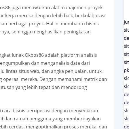
bos86 juga menawarkan alat manajemen proyek
r kerja mereka dengan lebih baik, berkolaborasi
ju
an berbagai proyek. Hal ini membantu bisnis
si
lurnya, sehingga menghasilkan peningkatan
de
si
si
angkat lunak Okbos86 adalah platform analisis
si
mengumpulkan dan menganalisis data dari
pk
lu lintas situs web, dan angka penjualan, untuk
sl
g operasi mereka. Dengan memahami metrik dan
sl
putusan yang lebih tepat dan mendorong
de
de
sl
i cara bisnis beroperasi dengan menyediakan
sl
nsif dan ramah pengguna yang memberdayakan
de
ebih cerdas, mengoptimalkan proses mereka, dan