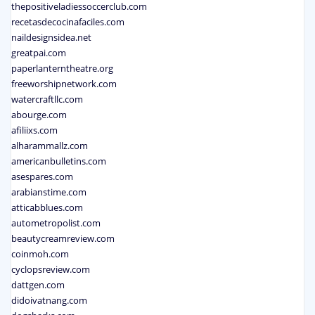
thepositiveladiessoccerclub.com
recetasdecocinafaciles.com
naildesignsidea.net
greatpai.com
paperlanterntheatre.org
freeworshipnetwork.com
watercraftllc.com
abourge.com
afiliixs.com
alharammallz.com
americanbulletins.com
asespares.com
arabianstime.com
atticabblues.com
autometropolist.com
beautycreamreview.com
coinmoh.com
cyclopsreview.com
dattgen.com
didoivatnang.com