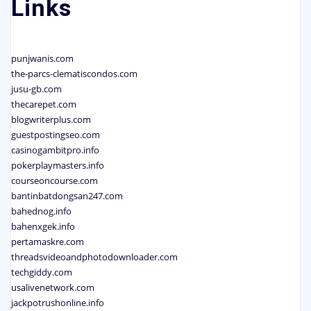
Links
punjwanis.com
the-parcs-clematiscondos.com
jusu-gb.com
thecarepet.com
blogwriterplus.com
guestpostingseo.com
casinogambitpro.info
pokerplaymasters.info
courseoncourse.com
bantinbatdongsan247.com
bahednog.info
bahenxgek.info
pertamaskre.com
threadsvideoandphotodownloader.com
techgiddy.com
usalivenetwork.com
jackpotrushonline.info