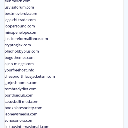
skinmerch.com
usvisaforum.com
bestmovierulz.com
jagalchi-trade.com
loopersound.com
minapenelope.com
justicereformalliance.com
cryptoglax.com
ohiohobbyplus.com
bogothemes.com
ajino-mingei.com
yourfreehost.info
cheapnorthfacejacketsm.com
gurjoshhomes.com
tombradydiet.com
bonthaiclub.com
casusbelli-mod.com
bookplatesociety.com
lebnewsmedia.com
sonosonora.com
linkuusinternasional1.com