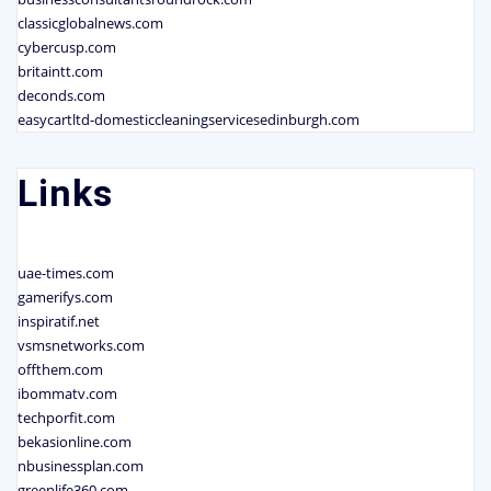
classicglobalnews.com
cybercusp.com
britaintt.com
deconds.com
easycartltd-domesticcleaningservicesedinburgh.com
Links
uae-times.com
gamerifys.com
inspiratif.net
vsmsnetworks.com
offthem.com
ibommatv.com
techporfit.com
bekasionline.com
nbusinessplan.com
greenlife360.com