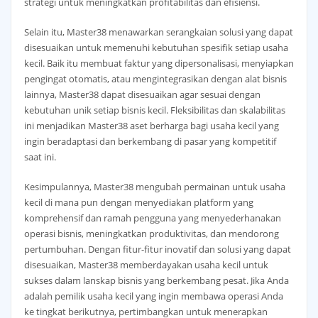
strategi untuk meningkatkan profitabilitas dan efisiensi.
Selain itu, Master38 menawarkan serangkaian solusi yang dapat
disesuaikan untuk memenuhi kebutuhan spesifik setiap usaha
kecil. Baik itu membuat faktur yang dipersonalisasi, menyiapkan
pengingat otomatis, atau mengintegrasikan dengan alat bisnis
lainnya, Master38 dapat disesuaikan agar sesuai dengan
kebutuhan unik setiap bisnis kecil. Fleksibilitas dan skalabilitas
ini menjadikan Master38 aset berharga bagi usaha kecil yang
ingin beradaptasi dan berkembang di pasar yang kompetitif
saat ini.
Kesimpulannya, Master38 mengubah permainan untuk usaha
kecil di mana pun dengan menyediakan platform yang
komprehensif dan ramah pengguna yang menyederhanakan
operasi bisnis, meningkatkan produktivitas, dan mendorong
pertumbuhan. Dengan fitur-fitur inovatif dan solusi yang dapat
disesuaikan, Master38 memberdayakan usaha kecil untuk
sukses dalam lanskap bisnis yang berkembang pesat. Jika Anda
adalah pemilik usaha kecil yang ingin membawa operasi Anda
ke tingkat berikutnya, pertimbangkan untuk menerapkan