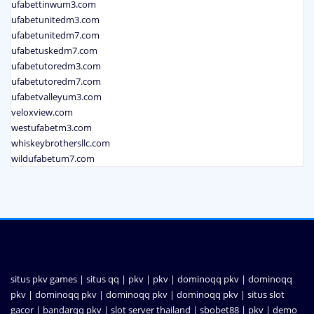
ufabettinwum3.com
ufabetunitedm3.com
ufabetunitedm7.com
ufabetuskedm7.com
ufabetutoredm3.com
ufabetutoredm7.com
ufabetvalleyum3.com
veloxview.com
westufabetm3.com
whiskeybrothersllc.com
wildufabetum7.com
situs pkv games
|
situs qq
|
pkv
|
pkv
|
dominoqq pkv
|
dominoqq
pkv
|
dominoqq pkv
|
dominoqq pkv
|
dominoqq pkv
|
situs slot
gacor
|
bandarqq pkv
|
slot server thailand
|
sbobet88
|
pkv
|
demo