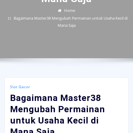
Home
Bagaimana Master38 Mengubah Permainan untuk Usaha Kecil di
Mana Saja
Slot Gacor
Bagaimana Master38
Mengubah Permainan
untuk Usaha Kecil di
Mana Saja