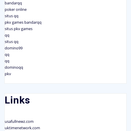
bandarqq
poker online
situs qq
pkv games bandarqq
situs pkv games
qq
situs qq
domino99
qq
qq
dominoqq
pkv
Links
usafullnewz.com
uktimenetwork.com