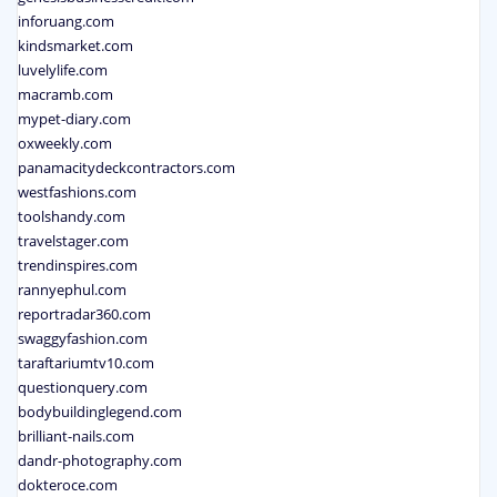
inforuang.com
kindsmarket.com
luvelylife.com
macramb.com
mypet-diary.com
oxweekly.com
panamacitydeckcontractors.com
westfashions.com
toolshandy.com
travelstager.com
trendinspires.com
rannyephul.com
reportradar360.com
swaggyfashion.com
taraftariumtv10.com
questionquery.com
bodybuildinglegend.com
brilliant-nails.com
dandr-photography.com
dokteroce.com