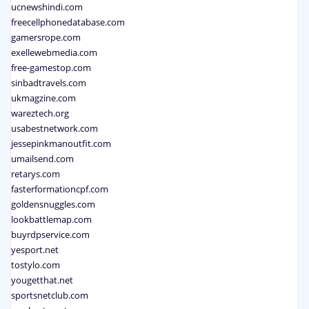
ucnewshindi.com
freecellphonedatabase.com
gamersrope.com
exellewebmedia.com
free-gamestop.com
sinbadtravels.com
ukmagzine.com
wareztech.org
usabestnetwork.com
jessepinkmanoutfit.com
umailsend.com
retarys.com
fasterformationcpf.com
goldensnuggles.com
lookbattlemap.com
buyrdpservice.com
yesport.net
tostylo.com
yougetthat.net
sportsnetclub.com