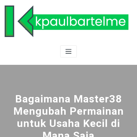
Skip
to
content
Bagaimana Master38
Mengubah Permainan
untuk Usaha Kecil di
Mana Saja