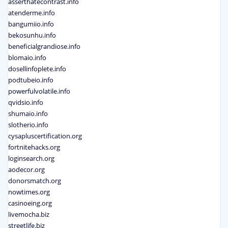
asserthatecontrast.info
atenderme.info
bangumiio.info
bekosunhu.info
beneficialgrandiose.info
blomaio.info
dosellinfoplete.info
podtubeio.info
powerfulvolatile.info
qvidsio.info
shumaio.info
slotherio.info
cysapluscertification.org
fortnitehacks.org
loginsearch.org
aodecor.org
donorsmatch.org
nowtimes.org
casinoeing.org
livemocha.biz
streetlife.biz