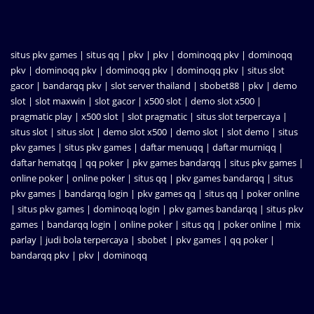
situs pkv games
|
situs qq
|
pkv
|
pkv
|
dominoqq pkv
|
dominoqq
pkv
|
dominoqq pkv
|
dominoqq pkv
|
dominoqq pkv
|
situs slot
gacor
|
bandarqq pkv
|
slot server thailand
|
sbobet88
|
pkv
|
demo
slot
|
slot maxwin
|
slot gacor
|
x500 slot
|
demo slot x500
|
pragmatic play
|
x500 slot
|
slot pragmatic
|
situs slot terpercaya
|
situs slot
|
situs slot
|
demo slot x500
|
demo slot
|
slot demo
|
situs
pkv games
|
situs pkv games
|
daftar menuqq
|
daftar murniqq
|
daftar hematqq
|
qq poker
|
pkv games bandarqq
|
situs pkv games
|
online poker
|
online poker
|
situs qq
|
pkv games bandarqq
|
situs
pkv games
|
bandarqq login
|
pkv games qq
|
situs qq
|
poker online
|
situs pkv games
|
dominoqq login
|
pkv games bandarqq
|
situs pkv
games
|
bandarqq login
|
online poker
|
situs qq
|
poker online
|
mix
parlay
|
judi bola terpercaya
|
sbobet
|
pkv games
|
qq poker
|
bandarqq pkv
|
pkv
|
dominoqq