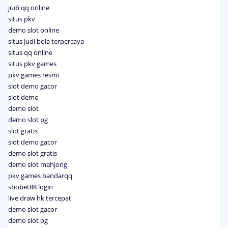
judi qq online
situs pkv
demo slot online
situs judi bola terpercaya
situs qq online
situs pkv games
pkv games resmi
slot demo gacor
slot demo
demo slot
demo slot pg
slot gratis
slot demo gacor
demo slot gratis
demo slot mahjong
pkv games bandarqq
sbobet88 login
live draw hk tercepat
demo slot gacor
demo slot pg