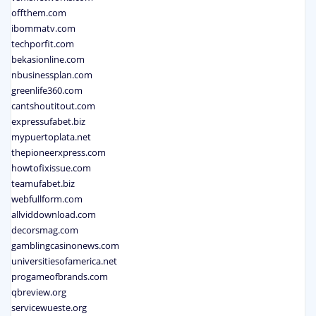
offthem.com
ibommatv.com
techporfit.com
bekasionline.com
nbusinessplan.com
greenlife360.com
cantshoutitout.com
expressufabet.biz
mypuertoplata.net
thepioneerxpress.com
howtofixissue.com
teamufabet.biz
webfullform.com
allviddownload.com
decorsmag.com
gamblingcasinonews.com
universitiesofamerica.net
progameofbrands.com
qbreview.org
servicewueste.org