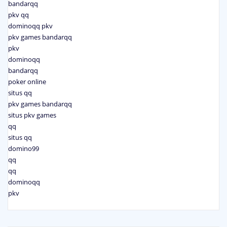
bandarqq
pkv qq
dominoqq pkv
pkv games bandarqq
pkv
dominoqq
bandarqq
poker online
situs qq
pkv games bandarqq
situs pkv games
qq
situs qq
domino99
qq
qq
dominoqq
pkv