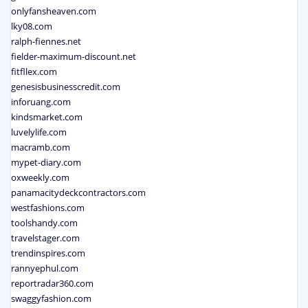
onlyfansheaven.com
lky08.com
ralph-fiennes.net
fielder-maximum-discount.net
fitfllex.com
genesisbusinesscredit.com
inforuang.com
kindsmarket.com
luvelylife.com
macramb.com
mypet-diary.com
oxweekly.com
panamacitydeckcontractors.com
westfashions.com
toolshandy.com
travelstager.com
trendinspires.com
rannyephul.com
reportradar360.com
swaggyfashion.com