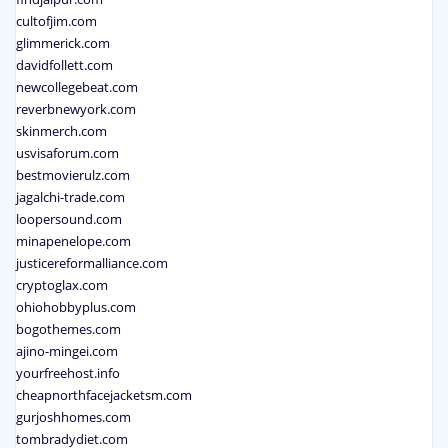
cultofjim.com
glimmerick.com
davidfollett.com
newcollegebeat.com
reverbnewyork.com
skinmerch.com
usvisaforum.com
bestmovierulz.com
jagalchi-trade.com
loopersound.com
minapenelope.com
justicereformalliance.com
cryptoglax.com
ohiohobbyplus.com
bogothemes.com
ajino-mingei.com
yourfreehost.info
cheapnorthfacejacketsm.com
gurjoshhomes.com
tombradydiet.com