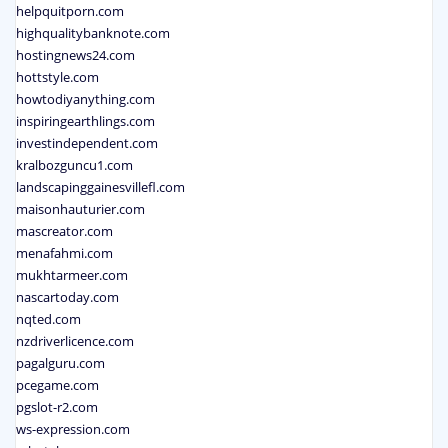
helpquitporn.com
highqualitybanknote.com
hostingnews24.com
hottstyle.com
howtodiyanything.com
inspiringearthlings.com
investindependent.com
kralbozguncu1.com
landscapinggainesvillefl.com
maisonhauturier.com
mascreator.com
menafahmi.com
mukhtarmeer.com
nascartoday.com
nqted.com
nzdriverlicence.com
pagalguru.com
pcegame.com
pgslot-r2.com
ws-expression.com