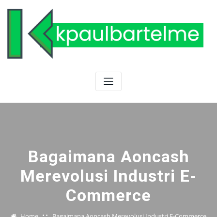
Skip
to
content
Bagaimana Aoncash
Merevolusi Industri E-
Commerce
Home
Bagaimana Aoncash Merevolusi Industri E-Commerce