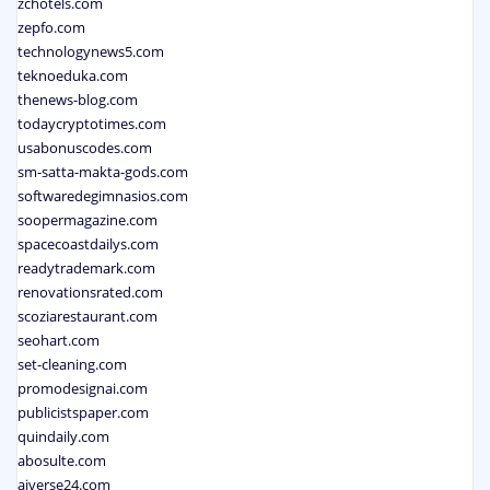
zchotels.com
zepfo.com
technologynews5.com
teknoeduka.com
thenews-blog.com
todaycryptotimes.com
usabonuscodes.com
sm-satta-makta-gods.com
softwaredegimnasios.com
soopermagazine.com
spacecoastdailys.com
readytrademark.com
renovationsrated.com
scoziarestaurant.com
seohart.com
set-cleaning.com
promodesignai.com
publicistspaper.com
quindaily.com
abosulte.com
aiverse24.com