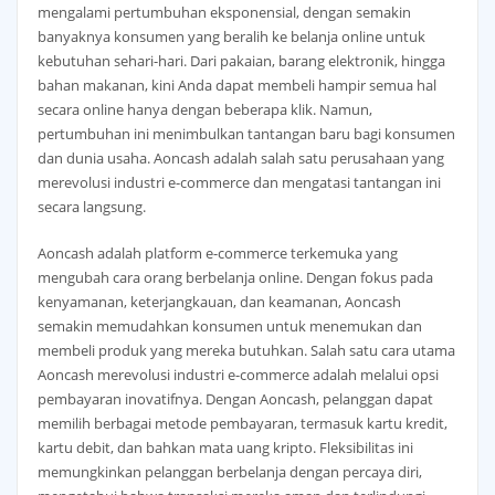
mengalami pertumbuhan eksponensial, dengan semakin
banyaknya konsumen yang beralih ke belanja online untuk
kebutuhan sehari-hari. Dari pakaian, barang elektronik, hingga
bahan makanan, kini Anda dapat membeli hampir semua hal
secara online hanya dengan beberapa klik. Namun,
pertumbuhan ini menimbulkan tantangan baru bagi konsumen
dan dunia usaha. Aoncash adalah salah satu perusahaan yang
merevolusi industri e-commerce dan mengatasi tantangan ini
secara langsung.
Aoncash adalah platform e-commerce terkemuka yang
mengubah cara orang berbelanja online. Dengan fokus pada
kenyamanan, keterjangkauan, dan keamanan, Aoncash
semakin memudahkan konsumen untuk menemukan dan
membeli produk yang mereka butuhkan. Salah satu cara utama
Aoncash merevolusi industri e-commerce adalah melalui opsi
pembayaran inovatifnya. Dengan Aoncash, pelanggan dapat
memilih berbagai metode pembayaran, termasuk kartu kredit,
kartu debit, dan bahkan mata uang kripto. Fleksibilitas ini
memungkinkan pelanggan berbelanja dengan percaya diri,