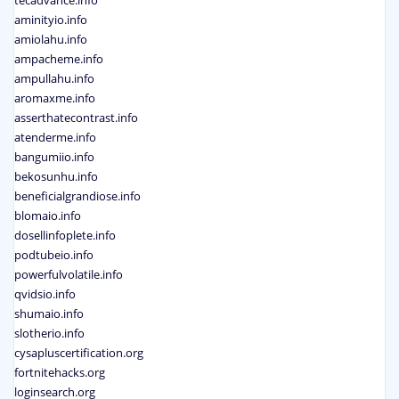
tecadvance.info
aminityio.info
amiolahu.info
ampacheme.info
ampullahu.info
aromaxme.info
asserthatecontrast.info
atenderme.info
bangumiio.info
bekosunhu.info
beneficialgrandiose.info
blomaio.info
dosellinfoplete.info
podtubeio.info
powerfulvolatile.info
qvidsio.info
shumaio.info
slotherio.info
cysapluscertification.org
fortnitehacks.org
loginsearch.org