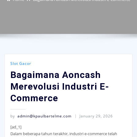
Slot Gacor
Bagaimana Aoncash
Merevolusi Industri E-
Commerce
by
admin@kpaulbartelme.com
January 29, 2026
[ad_1]
Dalam beberapa tahun terakhir, industri e-commerce telah