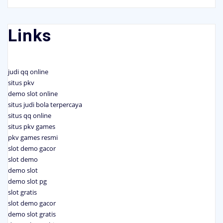
Links
judi qq online
situs pkv
demo slot online
situs judi bola terpercaya
situs qq online
situs pkv games
pkv games resmi
slot demo gacor
slot demo
demo slot
demo slot pg
slot gratis
slot demo gacor
demo slot gratis