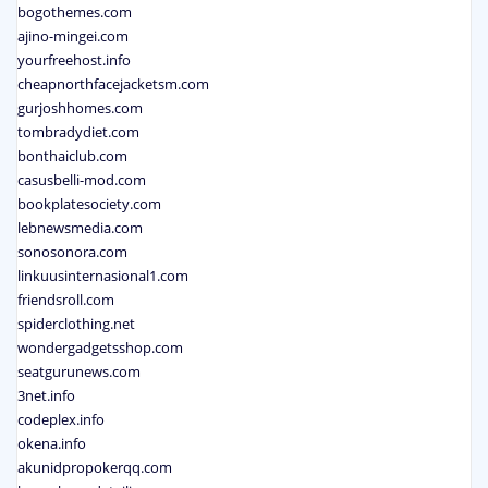
bogothemes.com
ajino-mingei.com
yourfreehost.info
cheapnorthfacejacketsm.com
gurjoshhomes.com
tombradydiet.com
bonthaiclub.com
casusbelli-mod.com
bookplatesociety.com
lebnewsmedia.com
sonosonora.com
linkuusinternasional1.com
friendsroll.com
spiderclothing.net
wondergadgetsshop.com
seatgurunews.com
3net.info
codeplex.info
okena.info
akunidpropokerqq.com