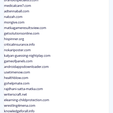
medicalcare7.com
adtennaball.com
nabzah.com
mongive.com
matkagameresultsview.com
getsolutionsonline.com
hispinner.org
criticalinsurance.info
nokariposter.com
kalyan-guessing-nightplay.com
gameofpanels.com
androidappsdownloader.com
usetimenow.com
healthblow.com
gohelpmate.com
rajdhani-satta-matka.com
writerscraft.net
elearning-childprotection.com
wrestling4mena.com
knowledgeforall.info