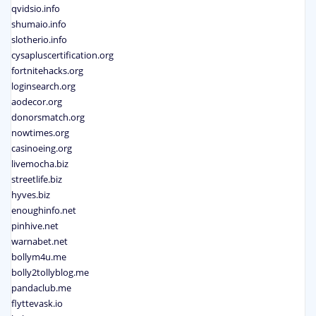
qvidsio.info
shumaio.info
slotherio.info
cysapluscertification.org
fortnitehacks.org
loginsearch.org
aodecor.org
donorsmatch.org
nowtimes.org
casinoeing.org
livemocha.biz
streetlife.biz
hyves.biz
enoughinfo.net
pinhive.net
warnabet.net
bollym4u.me
bolly2tollyblog.me
pandaclub.me
flyttevask.io