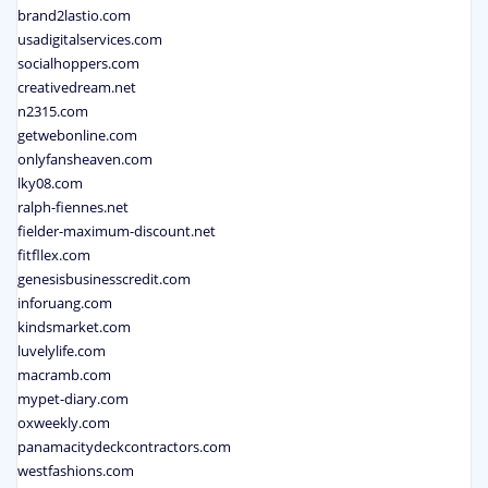
brand2lastio.com
usadigitalservices.com
socialhoppers.com
creativedream.net
n2315.com
getwebonline.com
onlyfansheaven.com
lky08.com
ralph-fiennes.net
fielder-maximum-discount.net
fitfllex.com
genesisbusinesscredit.com
inforuang.com
kindsmarket.com
luvelylife.com
macramb.com
mypet-diary.com
oxweekly.com
panamacitydeckcontractors.com
westfashions.com