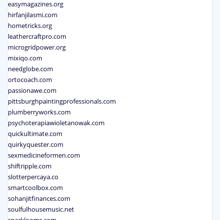
easymagazines.org
hirfanjilasmi.com
hometricks.org
leathercraftpro.com
microgridpower.org
mixiqo.com
needglobe.com
ortocoach.com
passionawe.com
pittsburghpaintingprofessionals.com
plumberryworks.com
psychoterapiawioletanowak.com
quickultimate.com
quirkyquester.com
sexmedicineformen.com
shiftripple.com
slotterpercaya.co
smartcoolbox.com
sohanjitfinances.com
soulfulhousemusic.net