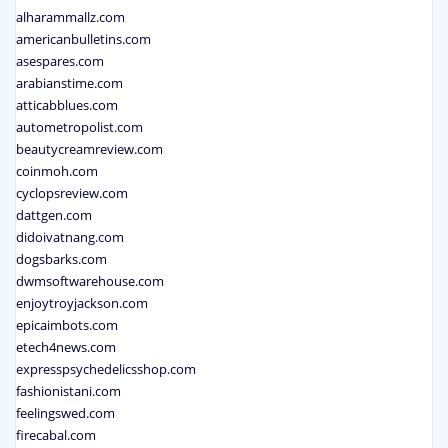
alharammallz.com
americanbulletins.com
asespares.com
arabianstime.com
atticabblues.com
autometropolist.com
beautycreamreview.com
coinmoh.com
cyclopsreview.com
dattgen.com
didoivatnang.com
dogsbarks.com
dwmsoftwarehouse.com
enjoytroyjackson.com
epicaimbots.com
etech4news.com
expresspsychedelicsshop.com
fashionistani.com
feelingswed.com
firecabal.com