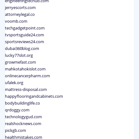
engineeringtechub.com
jerryescorts.com
attorneylegal.co
voomb.com
techgadgetpoint.com
tvsportsguide24.com
sportsreviews24.com
dubai360blog.com
lucky77slot.org
growmefast.com
mahkotahokislot.com
onlinecancerpharm.com
ufalek.org
mattress-disposal.com
happyflooringandcabinets.com
bodybuildinglife.co
qrdoggy.com
technologygud.com
realshocknews.com
pickgb.com
healthmistakes.com